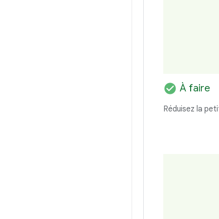
check_circle
À faire
Réduisez la peti