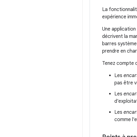
La fonctionnali
expérience imme
Une applicatio
décrivent la mar
barres système o
prendre en char
Tenez compte de
Les
encar
pas être 
Les
encar
d'exploita
Les
encar
comme l'e