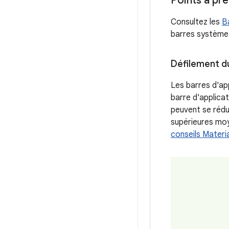
Points à pr
Consultez les
B
barres système.
Défilement d
Les barres d'ap
barre d'applicat
peuvent se rédui
supérieures moy
conseils Materia