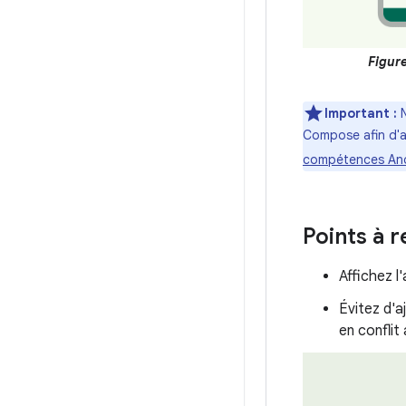
Figure
Important :
N
Compose afin d'a
compétences An
Points à r
Affichez l
Évitez d'a
en conflit