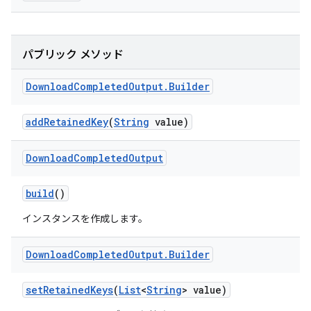
パブリック メソッド
Download
Completed
Output
.
Builder
add
Retained
Key
(
String
value)
Download
Completed
Output
build
()
インスタンスを作成します。
Download
Completed
Output
.
Builder
set
Retained
Keys
(
List
<
String
> value)