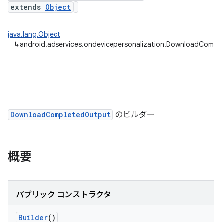
extends
Object
java.lang.Object
↳
android.adservices.ondevicepersonalization.DownloadCompl
DownloadCompletedOutput
のビルダー
概要
パブリック コンストラクタ
Builder
()