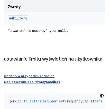
Zwroty
Ad
Filters
null
Ta wartość nie może być typu
.
ustawianie limitu wyświetleń na użytkownika
Dodano w przypadku Androida
UpsideDownCakePrivacySandbox
public 
AdFilters.Builder
 setFrequencyCapFilters (
F