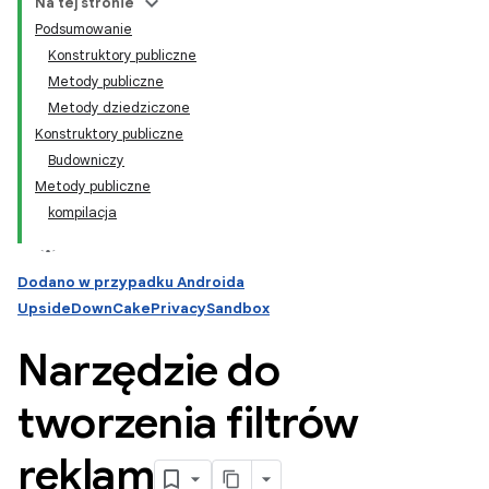
Na tej stronie
Podsumowanie
Konstruktory publiczne
Metody publiczne
Metody dziedziczone
Konstruktory publiczne
Budowniczy
Metody publiczne
kompilacja
Dodano w przypadku Androida
UpsideDownCakePrivacySandbox
Narzędzie do
tworzenia filtrów
reklam