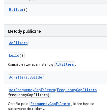
Builder
()
Metody publiczne
Ad
Filters
build
()
AdFilters
Kompiluje i zwraca instancję
.
Ad
Filters
.
Builder
set
Frequency
Cap
Filters
(
Frequency
Cap
Filters
frequency
Cap
Filters)
FrequencyCapFilters
Określa pole
, które będzie
stosowane do reklamy.