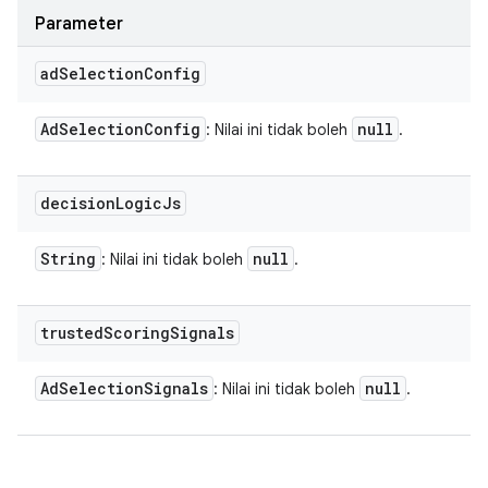
Parameter
ad
Selection
Config
Ad
Selection
Config
null
: Nilai ini tidak boleh
.
decision
Logic
Js
String
null
: Nilai ini tidak boleh
.
trusted
Scoring
Signals
Ad
Selection
Signals
null
: Nilai ini tidak boleh
.