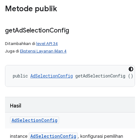
Metode publik
get
Ad
Selection
Config
Ditambahkan di
level API 34
Juga di
Ekstensi Layanan Iklan 4
public 
AdSelectionConfig
 getAdSelectionConfig ()
Hasil
Ad
Selection
Config
Ad
Selection
Config
instance
, konfigurasi pemilihan