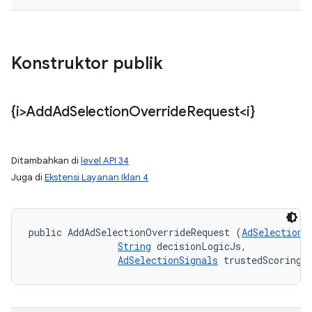
Konstruktor publik
{i>Add
Ad
Selection
Override
Request<i}
Ditambahkan di
level API 34
Juga di
Ekstensi Layanan Iklan 4
public AddAdSelectionOverrideRequest (
AdSelectionC
String
 decisionLogicJs, 

AdSelectionSignals
 trustedScoringS