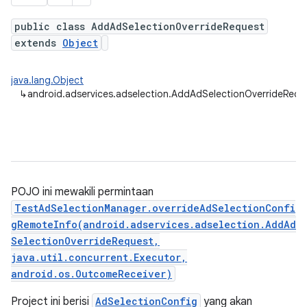
public class AddAdSelectionOverrideRequest
extends
Object
java.lang.Object
↳
android.adservices.adselection.AddAdSelectionOverrideRequ
POJO ini mewakili permintaan
TestAdSelectionManager.overrideAdSelectionConfi
gRemoteInfo(android.adservices.adselection.AddAd
SelectionOverrideRequest,
java.util.concurrent.Executor,
android.os.OutcomeReceiver)
Project ini berisi
AdSelectionConfig
yang akan