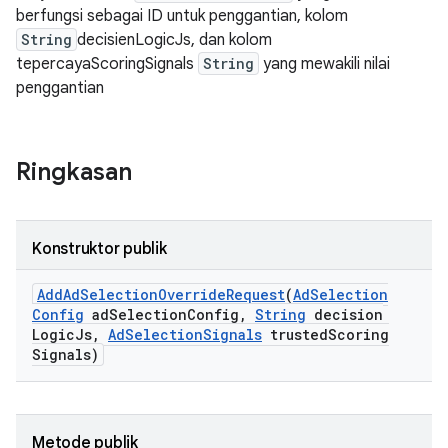
berfungsi sebagai ID untuk penggantian, kolom
String
decisienLogicJs, dan kolom
ation
tepercayaScoringSignals
String
yang mewakili nilai
penggantian
Ringkasan
Konstruktor publik
Add
Ad
Selection
Override
Request
(
Ad
Selection
Config
ad
Selection
Config
,
String
decision
Logic
Js
,
Ad
Selection
Signals
trusted
Scoring
Signals)
Metode publik