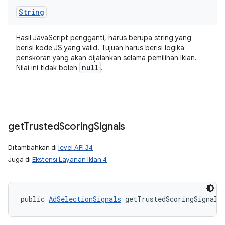
String
Hasil JavaScript pengganti, harus berupa string yang
berisi kode JS yang valid. Tujuan harus berisi logika
penskoran yang akan dijalankan selama pemilihan Iklan.
null
Nilai ini tidak boleh
.
get
Trusted
Scoring
Signals
Ditambahkan di
level API 34
Juga di
Ekstensi Layanan Iklan 4
public 
AdSelectionSignals
 getTrustedScoringSignals