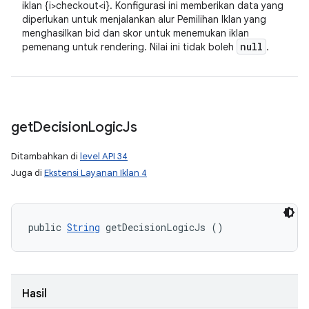
iklan {i>checkout<i}. Konfigurasi ini memberikan data yang
diperlukan untuk menjalankan alur Pemilihan Iklan yang
menghasilkan bid dan skor untuk menemukan iklan
null
pemenang untuk rendering. Nilai ini tidak boleh
.
get
Decision
Logic
Js
Ditambahkan di
level API 34
Juga di
Ekstensi Layanan Iklan 4
public 
String
 getDecisionLogicJs ()
Hasil