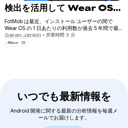
検出を活用して Wear OS
の導入を記録的なレベルに引
FotMob は最近、インストール ユーザーの間で
き上げた方法
Wear OS の 1 日あたりの利用数が過去 5 年間で最
大となり、1 日の平均の 2 ～ 3 倍に達しました。そ
Garan Jenkin
•
所要時間 3 分
の秘密とは？ユーザーがスマートフォンから直接
#Wear OS
Wear OS アプリを見つけられるシンプルなクロス
デバイス インストール フローです。
いつでも最新情報を
Android 開発に関する最新の分析情報を毎週メ
ールでお届けします。