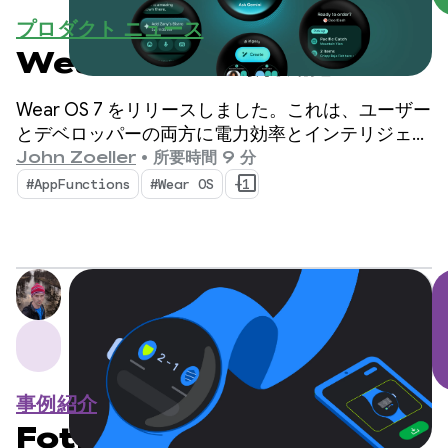
プロダクト ニュース
Wear OS 7 の新機能
Wear OS 7 をリリースしました。これは、ユーザー
とデベロッパーの両方に電力効率とインテリジェン
スの新時代をもたらすメジャー アップデートで
John Zoeller
•
所要時間 9 分
す。
#AppFunctions
#Wear OS
+1
事例紹介
FotMob がクロスデバイス