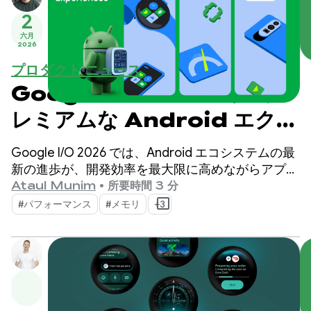
2
六月
2026
プロダクト ニュース
Google I/O 2026 でのプ
レミアムな Android エクス
ペリエンスの構築
Google I/O 2026 では、Android エコシステムの最
新の進歩が、開発効率を最大限に高めながらアプリ
の品質を向上させるのにどのように役立つかを紹介
Ataul Munim
•
所要時間 3 分
しました。
#パフォーマンス
#メモリ
+3