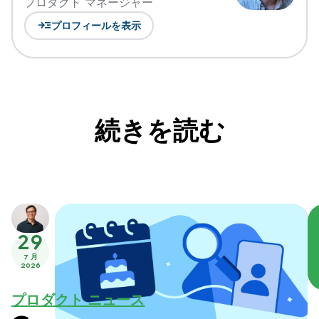
プロダクト マネージャー
read_more
プロフィールを表示
続きを読む
29
7 月
2026
プロダクト ニュース