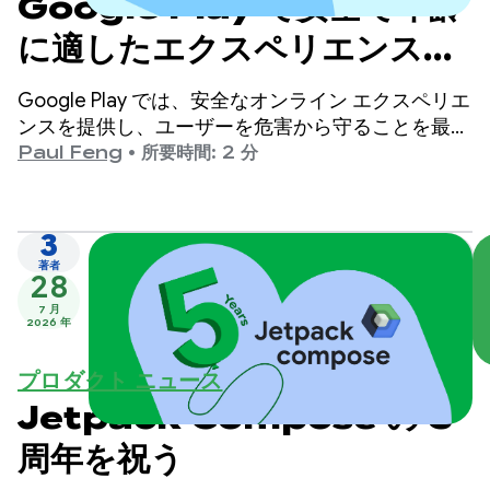
Google Play で安全で年齢
に適したエクスペリエンスを
提供
Google Play では、安全なオンライン エクスペリエ
ンスを提供し、ユーザーを危害から守ることを最優
先事項としています。
Paul Feng
•
所要時間: 2 分
3
著者
28
7 月
2026 年
プロダクト ニュース
Jetpack Compose の 5
周年を祝う