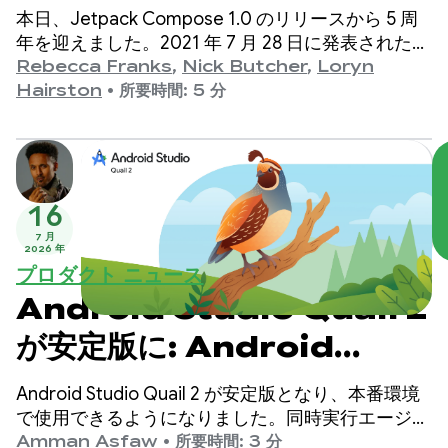
本日、Jetpack Compose 1.0 のリリースから 5 周
年を迎えました。2021 年 7 月 28 日に発表されたバ
ージョン 1.0 から最新の 1.11 リリースまで、API は
Rebecca Franks
,
Nick Butcher
,
Loryn
長年にわたって大幅に進化してきました。この機会
Hairston
•
所要時間: 5 分
に、その進化を祝いたいと思います。
16
7 月
2026 年
プロダクト ニュース
Android Studio Quail 2
が安定版に: Android
Studio AI エージェントで
Android Studio Quail 2 が安定版となり、本番環境
マルチタスク処理
で使用できるようになりました。同時実行エージェ
ント ワークフロー、ネイティブに統合されたメモ
Amman Asfaw
•
所要時間: 3 分