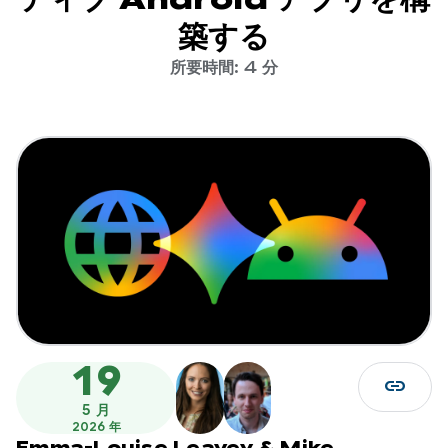
築する
所要時間: 4 分
19
link
5 月
2026 年