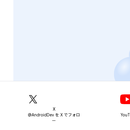
X
@AndroidDev を X でフォロ
You
ー