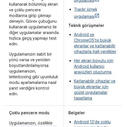
uygulaması
kullanarak bölünmüş ekran
Trackr örnek
ve çoklu pencere
modlarına girip çıkmayı
uygulaması
deneyin. Görev çubuğunu
Teknik görüşmeler
kullanarak uygulamanız ile
diğer uygulamalar arasında
Android ve
hızlıca geçiş yapmayı test
ChromeOS'te büyük
edin.
ekranlar ve katlanabilir
cihazlarla ilgili yenilikler
Uygulamanızın sabit bir
yönü varsa ve yeniden
Her ekran boyutu için
boyutlandırılamıyorsa
Android kullanıcı
uygulamanızın,
arayüzleri oluşturma
letterboxing gibi uyumluluk
Katlanabilir cihazlar ve
modu ayarlamalarına nasıl
büyük ekranlar için
yanıt verdiğini kontrol
güzel uygulamalar
edin.
tasarlama
Çoklu pencere modu
Belgeler
Android 12'de çoklu
Uygulamanızın, özellikle