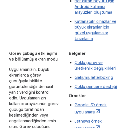
Her ekran boyutu için
Android kullanıcı
arayüzleri oluşturma
Katlanabilir cihazlar ve
büyük ekranlar için
güzel uygulamalar
tasarlama
Görev çubuğu etkileşimi
Belgeler
ve bölünmüş ekran modu
Çoklu görev ve
üretkenlik değişiklikleri
Uygulamanızın, büyük
ekranlarda görev
Gelişmiş letterboxing
çubuğuyla birlikte
görüntülendiğinde nasıl
Çoklu pencere desteği
yanıt verdiğini kontrol
Örnekler
edin. Uygulamanızın
kullanıcı arayüzünün görev
Google I/O örnek
çubuğu tarafından
uygulaması
kesilmediğinden veya
engellenmediğinden emin
Jetnews örnek
olun. Görev çubuğunu