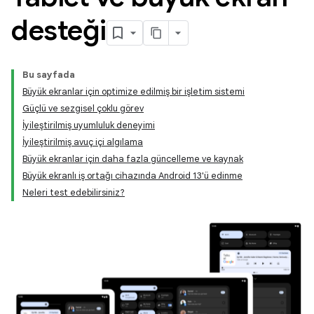
desteği
Bu sayfada
Büyük ekranlar için optimize edilmiş bir işletim sistemi
Güçlü ve sezgisel çoklu görev
İyileştirilmiş uyumluluk deneyimi
İyileştirilmiş avuç içi algılama
Büyük ekranlar için daha fazla güncelleme ve kaynak
Büyük ekranlı iş ortağı cihazında Android 13'ü edinme
Neleri test edebilirsiniz?