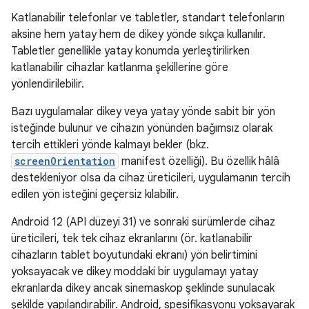
Katlanabilir telefonlar ve tabletler, standart telefonların
aksine hem yatay hem de dikey yönde sıkça kullanılır.
Tabletler genellikle yatay konumda yerleştirilirken
katlanabilir cihazlar katlanma şekillerine göre
yönlendirilebilir.
Bazı uygulamalar dikey veya yatay yönde sabit bir yön
isteğinde bulunur ve cihazın yönünden bağımsız olarak
tercih ettikleri yönde kalmayı bekler (bkz.
screenOrientation
manifest özelliği). Bu özellik hâlâ
destekleniyor olsa da cihaz üreticileri, uygulamanın tercih
edilen yön isteğini geçersiz kılabilir.
Android 12 (API düzeyi 31) ve sonraki sürümlerde cihaz
üreticileri, tek tek cihaz ekranlarını (ör. katlanabilir
cihazların tablet boyutundaki ekranı) yön belirtimini
yoksayacak ve dikey moddaki bir uygulamayı yatay
ekranlarda dikey ancak sinemaskop şeklinde sunulacak
şekilde yapılandırabilir. Android, spesifikasyonu yoksayarak