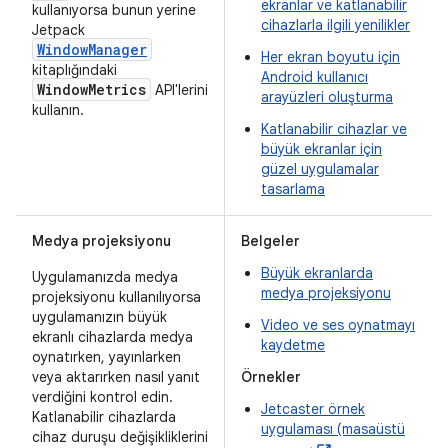
ekranlar ve katlanabilir
kullanıyorsa bunun yerine
cihazlarla ilgili yenilikler
Jetpack
WindowManager
Her ekran boyutu için
kitaplığındaki
Android kullanıcı
WindowMetrics
API'lerini
arayüzleri oluşturma
kullanın.
Katlanabilir cihazlar ve
büyük ekranlar için
güzel uygulamalar
tasarlama
Medya projeksiyonu
Belgeler
Büyük ekranlarda
Uygulamanızda medya
medya projeksiyonu
projeksiyonu kullanılıyorsa
uygulamanızın büyük
Video ve ses oynatmayı
ekranlı cihazlarda medya
kaydetme
oynatırken, yayınlarken
veya aktarırken nasıl yanıt
Örnekler
verdiğini kontrol edin.
Jetcaster örnek
Katlanabilir cihazlarda
uygulaması (masaüstü
cihaz duruşu değişikliklerini