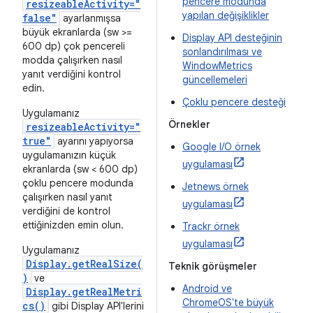
pencere modunda
resizeableActivity="
yapılan değişiklikler
false"
ayarlanmışsa
büyük ekranlarda (sw >=
Display API desteğinin
600 dp) çok pencereli
sonlandırılması ve
modda çalışırken nasıl
WindowMetrics
yanıt verdiğini kontrol
güncellemeleri
edin.
Çoklu pencere desteği
Uygulamanız
Örnekler
resizeableActivity="
true"
ayarını yapıyorsa
Google I/O örnek
uygulamanızın küçük
uygulaması
ekranlarda (sw < 600 dp)
çoklu pencere modunda
Jetnews örnek
çalışırken nasıl yanıt
uygulaması
verdiğini de kontrol
ettiğinizden emin olun.
Trackr örnek
uygulaması
Uygulamanız
Display.getRealSize(
Teknik görüşmeler
)
ve
Android ve
Display.getRealMetri
ChromeOS'te büyük
cs()
gibi Display API'lerini