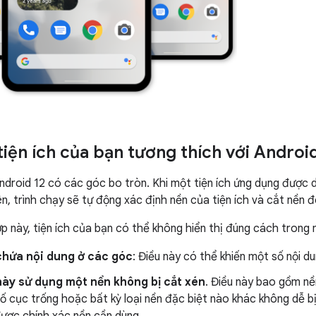
iện ích của bạn tương thích với Android
Android 12 có các góc bo tròn. Khi một tiện ích ứng dụng được d
ên, trình chạy sẽ tự động xác định nền của tiện ích và cắt nền
p này, tiện ích của bạn có thể không hiển thị đúng cách trong m
chứa nội dung ở các góc
: Điều này có thể khiến một số nội d
này sử dụng một nền không bị cắt xén
. Điều này bao gồm nề
ố cục trống hoặc bất kỳ loại nền đặc biệt nào khác không dễ b
được chính xác nền cần dùng.