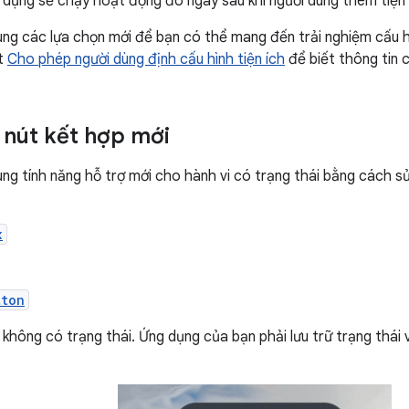
g dụng sẽ chạy hoạt động đó ngay sau khi người dùng thêm tiện 
ung các lựa chọn mới để bạn có thể mang đến trải nghiệm cấu h
ết
Cho phép người dùng định cấu hình tiện ích
để biết thông tin ch
nút kết hợp mới
ung tính năng hỗ trợ mới cho hành vi có trạng thái bằng cách 
x
tton
 không có trạng thái. Ứng dụng của bạn phải lưu trữ trạng thái 