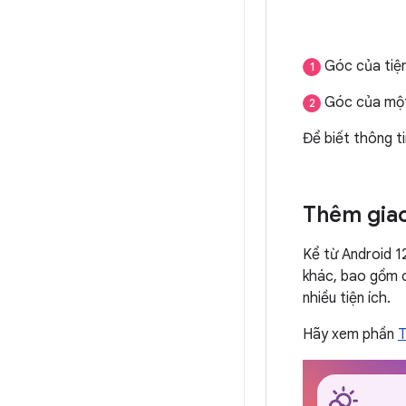
Góc của tiện
1
Góc của một 
2
Để biết thông t
Thêm giao
Kể từ Android 1
khác, bao gồm c
nhiều tiện ích.
Hãy xem phần
T