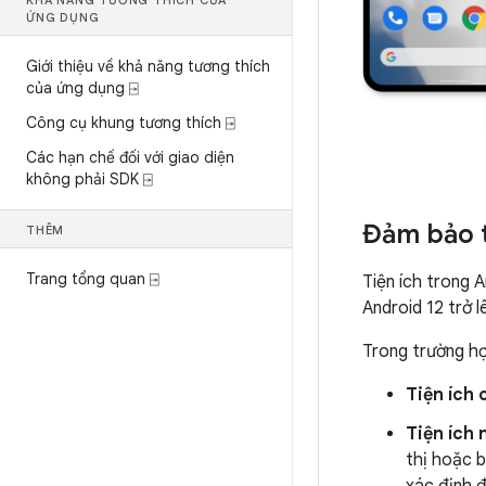
KHẢ NĂNG TƯƠNG THÍCH CỦA
ỨNG DỤNG
Giới thiệu về khả năng tương thích
của ứng dụng ⍈
Công cụ khung tương thích ⍈
Các hạn chế đối với giao diện
không phải SDK ⍈
Đảm bảo t
THÊM
Trang tổng quan ⍈
Tiện ích trong 
Android 12 trở l
Trong trường hợ
Tiện ích 
Tiện ích 
thị hoặc b
xác định 