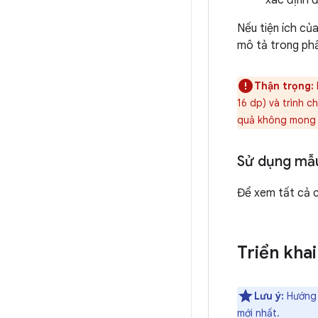
Nếu tiện ích củ
mô tả trong phầ
Thận trọng:
16 dp) và trình c
quả không mong
Sử dụng mẫ
Để xem tất cả 
Triển kha
Lưu ý:
Hướng d
mới nhất.