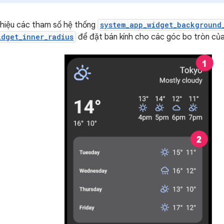
 thiệu các tham số hệ thống
system_app_widget_background
idget_inner_radius
để đặt bán kính cho các góc bo tròn của 