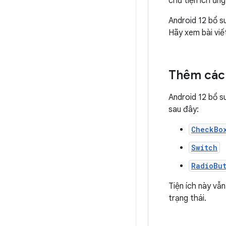
chủ tiện ích ứn
Android 12 bổ s
Hãy xem bài vi
Thêm các 
Android 12 bổ s
sau đây:
CheckBo
Switch
RadioBu
Tiện ích này vẫn
trạng thái.