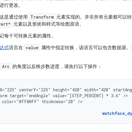
进行更改。
，这是通过使用
Transform
元素实现的。并非所有元素都可以转
Part*
元素以及形状和样式等绘图原语。
记每个可转换元素的属性。
达式
语言在
value
属性中指定转换，该语言可以包含数据源。
改
Arc
的角度以反映步数进度，请执行以下操作：
X="225"
centerY="225"
height="420"
width="420"
startAn
form
target="endAngle"
value="[STEP_PERCENT]
*
3.6"
color="#FF00FF"
thickness="20"
/>

watchface_d