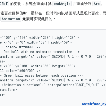
CENT
的变化，系统会重新计算
endAngle
并重新绘制
Arc
。
form 元素更改目标值时，最好在一段时间内以动画形式呈现此更改
用
Animation
元素可实现此目的：
x="100"
y="150"
width="250"
height="120"
e
x="0"
y="0"
width="50"
ll
color="#ff0000"
-
Red
ball
with
no
animated
transition
ansform
target="x"
value="[SECOND]
%
2
==
0
?
0
:
e
x="0"
y="100"
width="50"
ll
color="#00ff00"
-
Green
ball
eases
between
each
position
ansform
target="x"
value="[SECOND]
%
2
==
0
?
0
:
<Animation
duration="1"
interpolation="EASE_IN_OUT"
se>

watchface_d