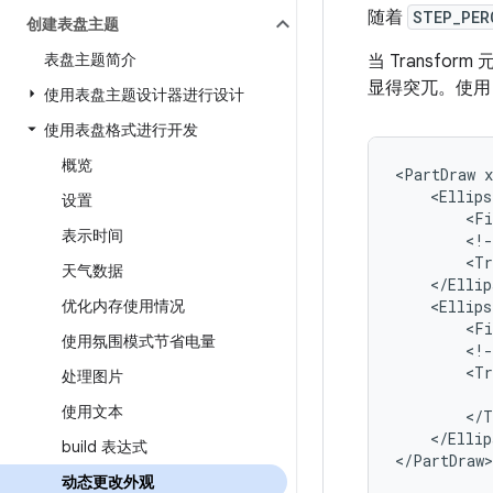
随着
STEP_PER
创建表盘主题
表盘主题简介
当 Trans
显得突兀。使
使用表盘主题设计器进行设计
使用表盘格式进行开发
概览
<PartDraw
<Ellips
设置
<Fi
表示时间
<!-
<Tr
天气数据
优化内存使用情况
<Ellips
<Fi
使用氛围模式节省电量
<!-
<Tr
处理图片
使用文本
</Ellip
build 表达式
</PartDraw>
动态更改外观