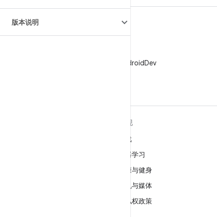
版本说明
X
在 X 上关注 @AndroidDev
关于 ANDROID
发现
Android
游戏
适用于企业的 Android
机器学习
安全
健康与健身
源代码
相机与媒体
新闻
隐私权政策
博客
5G