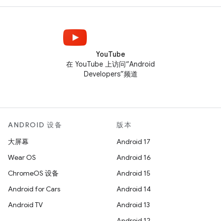
YouTube
在 YouTube 上访问“Android
Developers”频道
ANDROID 设备
版本
大屏幕
Android 17
Wear OS
Android 16
ChromeOS 设备
Android 15
Android for Cars
Android 14
Android TV
Android 13
Android 12