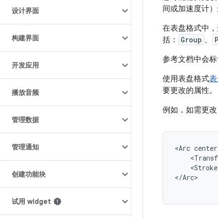
间或加速度计）
设计界面
在表盘格式中
构建界面
括：
Group
、
参考文档中会标
开发应用
使用表盘格式
表
要更改的属性。
播放音频
例如，如需更
管理数据
管理通知
<Arc
center
<Trans
<Stroke
创建功能块
</Arc>
试用 widget