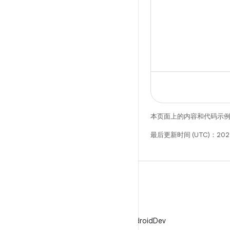
的方法，以及
见问题的解决
本页面上的内容和代码示
最后更新时间 (UTC)：202
X
在 X 上关注 @AndroidDev