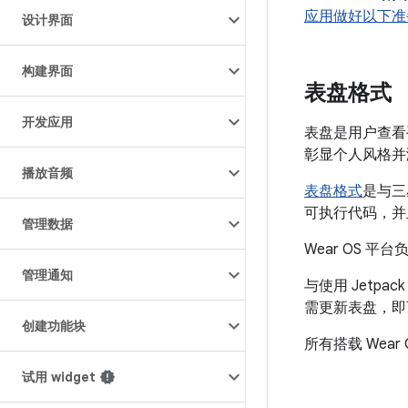
应用做好以下准
设计界面
构建界面
表盘格式
开发应用
表盘是用户查看
彰显个人风格并
播放音频
表盘格式
是与三
可执行代码，并且
管理数据
Wear OS
管理通知
与使用 Jet
需更新表盘，即
创建功能块
所有搭载 Wea
试用 widget