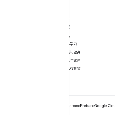
关于 ANDROID
发现
Android
游戏
适用于企业的 Android
机器学习
安全
健康与健身
源代码
相机与媒体
新闻
隐私权政策
博客
5G
播客
Android
Chrome
Firebase
Google Clou