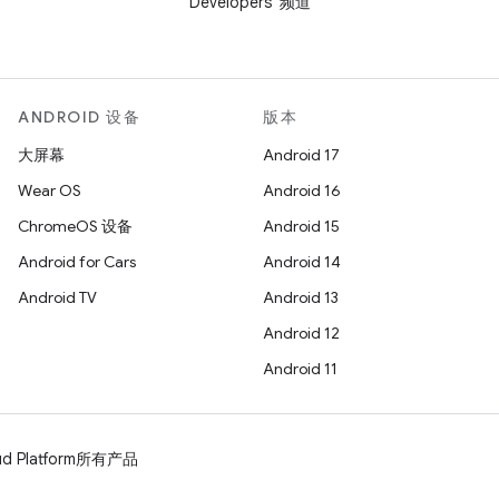
Developers”频道
ANDROID 设备
版本
大屏幕
Android 17
Wear OS
Android 16
ChromeOS 设备
Android 15
Android for Cars
Android 14
Android TV
Android 13
Android 12
Android 11
d Platform
所有产品