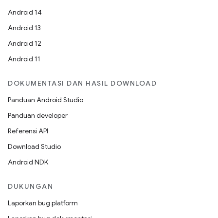
Android 14
Android 13
Android 12
Android 11
DOKUMENTASI DAN HASIL DOWNLOAD
Panduan Android Studio
Panduan developer
Referensi API
Download Studio
Android NDK
DUKUNGAN
Laporkan bug platform