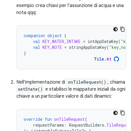
esempio crea chiavi per l'assunzione di acqua e una
nota qqq:
companion
object
{
val
KEY_WATER_INTAKE
=
intAppDataKey
(
"key
val
KEY_NOTE
=
stringAppDataKey
(
"key_note
}
Tile
.
kt
Nell'implementazione di
onTileRequest()
, chiama
setState()
e stabilisci le mappature iniziali da ogni
chiave a un particolare valore di dati dinamici:
override
fun
onTileRequest
(
requestParams
:
RequestBuilders
.
TileReques
):
ListenableFuture<Tile?> 
{