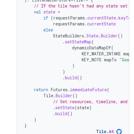
// If the tile hasn't had any state set y
val
state
=
if
(
requestParams
.
currentState
.
keyToV
requestParams
.
currentState
else
StateBuilders
.
State
.
Builder
()
.
setStateMap
(
dynamicDataMapOf
(
KEY_WATER_INTAKE
mapT
KEY_NOTE
mapTo
"Good
)
)
.
build
()
return
Futures
.
immediateFuture
(
Tile
.
Builder
()
// Set resources, timeline, and o
.
setState
(
state
)
.
build
()
)
}
Tile
.
kt