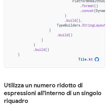
PlatformHealthSour
.
format
()
.
concat
(
Dynami
)
.
build
(),
TypeBuilders
.
StringLayoutC
)
.
build
()
)
)
.
build
()
)
Tile
.
kt
Utilizza un numero ridotto di
espressioni all'interno di un singolo
riquadro