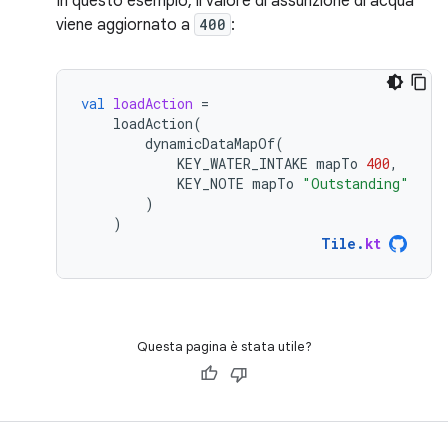
In questo esempio, il valore di assunzione di acqua
viene aggiornato a
400
:
val
loadAction
=
loadAction
(
dynamicDataMapOf
(
KEY_WATER_INTAKE
mapTo
400
,
KEY_NOTE
mapTo
"Outstanding"
)
)
Tile
.
kt
Questa pagina è stata utile?