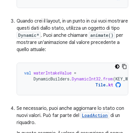
Quando crei il layout, in un punto in cui vuoi mostrare
questi dati dallo stato, utilizza un oggetto di tipo
Dynamic*
. Puoi anche chiamare
animate()
per
mostrare un'animazione dal valore precedente a
quello attuale:
val
waterIntakeValue
=
DynamicBuilders
.
DynamicInt32
.
from
(
KEY_WAT
Tile
.
kt
Se necessario, puoi anche aggiornare lo stato con
nuovi valori. Può far parte del
LoadAction
di un
riquadro.