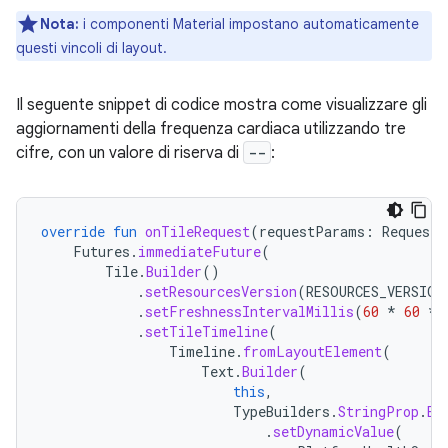
Nota:
i componenti Material impostano automaticamente
questi vincoli di layout.
Il seguente snippet di codice mostra come visualizzare gli
aggiornamenti della frequenza cardiaca utilizzando tre
cifre, con un valore di riserva di
--
:
override
fun
onTileRequest
(
requestParams
:
RequestB
Futures
.
immediateFuture
(
Tile
.
Builder
()
.
setResourcesVersion
(
RESOURCES_VERSION
.
setFreshnessIntervalMillis
(
60
*
60
*
.
setTileTimeline
(
Timeline
.
fromLayoutElement
(
Text
.
Builder
(
this
,
TypeBuilders
.
StringProp
.
Bu
.
setDynamicValue
(