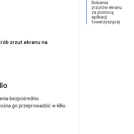
Robienie
zrzutów ekranu
za pomocą
aplikacji
towarzyszącej
Zrób zrzut ekranu na
dio
szenia bezpośrednio
można go przeprowadzić w kilku