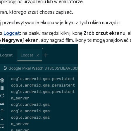
likację na urządzeniu lub w emulatorze.
ran, którego zrzut chcesz zapisać.
j przechwytywanie ekranu w jednym z tych okien narzędzi:
no
Logcat
:
na pasku narzędzi kliknij ikonę
Zrób zrzut ekranu
, 
ę
Nagrywaj ekran
, aby nagrać film. Ikony te mogą znajdowa