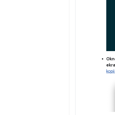
Ok
ekr
kopi