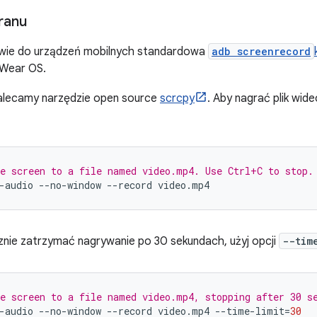
ranu
wie do urządzeń mobilnych standardowa
adb screenrecord
 Wear OS.
alecamy narzędzie open source
scrcpy
. Aby nagrać plik wide
e screen to a file named video.mp4. Use Ctrl+C to stop.
-audio
--no-window
--record
nie zatrzymać nagrywanie po 30 sekundach, użyj opcji
--tim
e screen to a file named video.mp4, stopping after 30 s
-audio
--no-window
--record
video.mp4
--time-limit
=
30