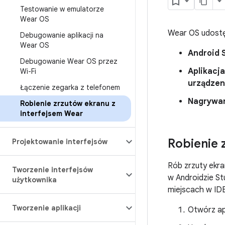
Testowanie w emulatorze
Wear OS
Wear OS udostęp
Debugowanie aplikacji na
Wear OS
Android 
Debugowanie Wear OS przez
Aplikacj
Wi-Fi
urządzen
Łączenie zegarka z telefonem
Nagrywan
Robienie zrzutów ekranu z
interfejsem Wear
Robienie 
Projektowanie interfejsów
Rób zrzuty ekra
Tworzenie interfejsów
w Androidzie St
użytkownika
miejscach w ID
Tworzenie aplikacji
Otwórz ap