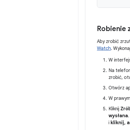
Robienie 
Aby zrobić zrzu
Watch
. Wykonaj
W interfej
Na telefo
zrobić, o
Otwórz ap
W prawym 
Kliknij
Zró
wysłana
i
kliknij,