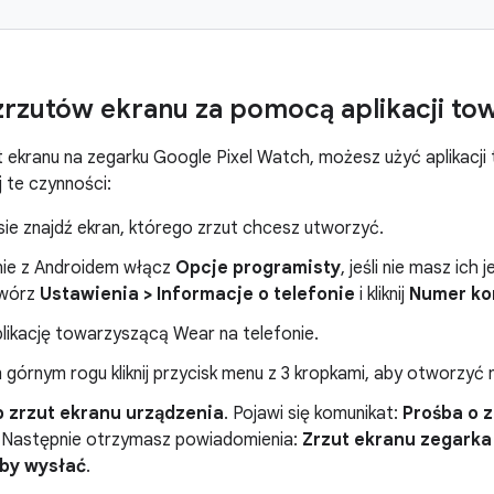
zrzutów ekranu za pomocą aplikacji to
t ekranu na zegarku Google Pixel Watch, możesz użyć aplikacj
 te czynności:
sie znajdź ekran, którego zrzut chcesz utworzyć.
nie z Androidem włącz
Opcje programisty
, jeśli nie masz ic
twórz
Ustawienia > Informacje o telefonie
i kliknij
Numer ko
likację towarzyszącą Wear na telefonie.
górnym rogu kliknij przycisk menu z 3 kropkami, aby otworzyć 
b zrzut ekranu urządzenia
. Pojawi się komunikat:
Prośba o z
. Następnie otrzymasz powiadomienia:
Zrzut ekranu zegarka
 aby wysłać
.