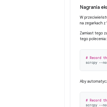
Nagrania ek
W przeciwieńst
na zegarkach z
Zamiast tego z
tego polecenia:
# Record th
scrcpy
--no
Aby automatycz
# Record th
scrcpy
--no