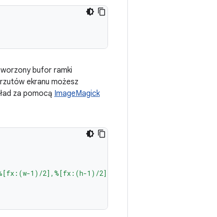
tworzony bufor ramki
 zrzutów ekranu możesz
ykład za pomocą
ImageMagick
%[fx:(w-1)/2],%[fx:(h-1)/2] %[fx:(w-1)/2],0.5"
\)
\