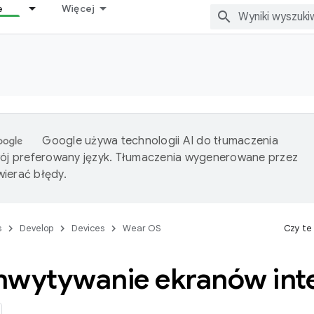
e
Więcej
Google używa technologii AI do tłumaczenia
wój preferowany język. Tłumaczenia wygenerowane przez
ierać błędy.
s
Develop
Devices
Wear OS
Czy te
hwytywanie ekranów inte