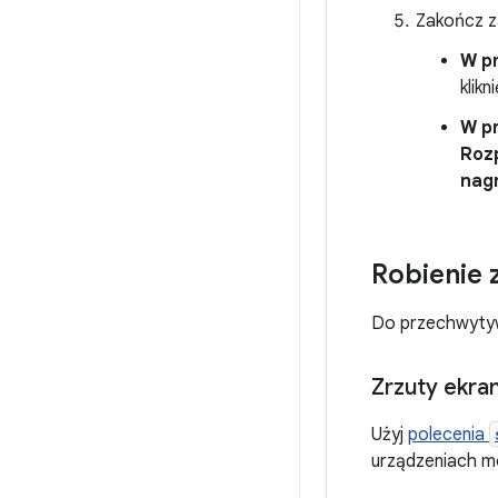
Zakończ z
W p
klik
W p
Roz
nag
Robienie 
Do przechwytywa
Zrzuty ekra
Użyj
polecenia
urządzeniach m