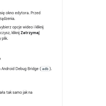
 się okno edytora. Przed
ządzenia.
bierz opcje wideo i kliknij
zysz, kliknij
Zatrzymaj
plik.
b
 Android Debug Bridge (
adb
).
iała tak samo jak na