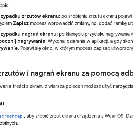
apis:
rzypadku zrzutów ekranu:
po zrobieniu zrzutu ekranu pojawi
nięciem
Zapisz
możesz wprowadzić zmiany, np. dodać ramkę ur
rzypadku nagrań ekranu:
po kliknięciu przycisku nagrywania wy
pocznij nagrywanie
. Wykonaj działania w aplikacji, a gdy skońc
rywanie
. Pojawi się okno, w którym możesz zapisać utworzony 
zrzutów i nagrań ekranu za pomocą ad
nia treści z ekranu z wiersza poleceń możesz użyć narzędzia
nu
screencap
, aby zrobić zrzut ekranu urządzenia z Wear OS. Dz
obilnych.