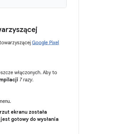
warzyszącej
i towarzyszącej
Google Pixel
h jeszcze włączonych. Aby to
mpilacji
7 razy
.
menu.
rzut ekranu została
 jest gotowy do wysłania