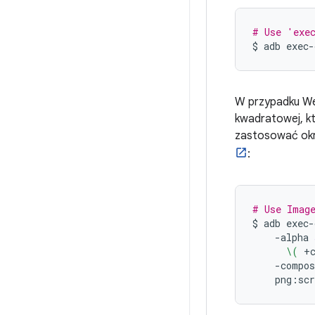
# Use 'exe
$
adb
exec-
W przypadku We
kwadratowej, k
zastosować okr
:
# Use Image
$
adb
exec-
-alpha
\(
+
-compos