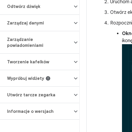
Uruchom ap
Odtwórz dźwięk
Otwórz ek
Rozpoczni
Zarządzaj danymi
Ok
Zarządzanie
ikon
powiadomieniami
Tworzenie kafelków
Wypróbuj widżety
Utwórz tarcze zegarka
Informacje o wersjach