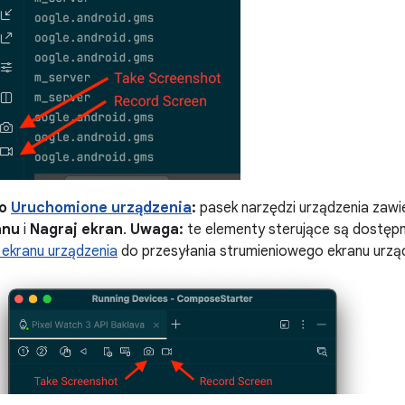
no
Uruchomione urządzenia
:
pasek narzędzi urządzenia zawi
anu
i
Nagraj ekran
.
Uwaga:
te elementy sterujące są dostępn
i ekranu urządzenia
do przesyłania strumieniowego ekranu urzą