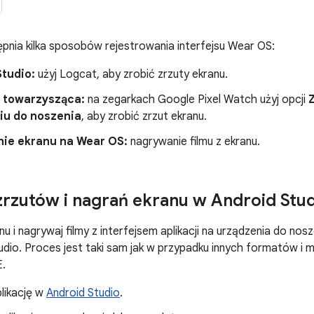
nia kilka sposobów rejestrowania interfejsu Wear OS:
Studio:
użyj Logcat, aby zrobić zrzuty ekranu.
a towarzysząca:
na zegarkach Google Pixel Watch użyj opcji
iu do noszenia
, aby zrobić zrzut ekranu.
ie ekranu na Wear OS:
nagrywanie filmu z ekranu.
zrzutów i nagrań ekranu w Android Stu
nu i nagrywaj filmy z interfejsem aplikacji na urządzenia do no
udio. Proces jest taki sam jak w przypadku innych formatów i 
E.
likację w
Android Studio
.