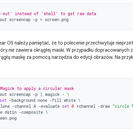
c-out' instead of 'shell' to get raw data
out
screencap
-p
 > 
ar OS należy pamiętać, że to polecenie przechwytuje nieprze
tóry nie zawiera okrągłej maski. W przypadku dopracowanych
ągłą maskę za pomocą narzędzia do edycji obrazów. Na prz
Magick to apply a circular mask
out
screencap
-p
|
magick
-
\
set
-background
none
-fill
white
\
clone
-channel
A
-evaluate
set
0
+channel
-draw
"circle 
e
dstin
-composite
\