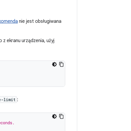
komenda
nie jest obsługiwana
o z ekranu urządzenia, użyj
e-limit
:
econds.