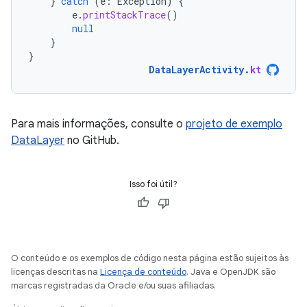
}
catch
(
e
:
Exception
)
{
e
.
printStackTrace
()
null
}
}
DataLayerActivity
.
kt
Para mais informações, consulte o
projeto de exemplo
DataLayer
no GitHub.
Isso foi útil?
O conteúdo e os exemplos de código nesta página estão sujeitos às
licenças descritas na
Licença de conteúdo
. Java e OpenJDK são
marcas registradas da Oracle e/ou suas afiliadas.