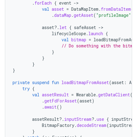
.
forEach
{
event
-
val
asset
=
DataMapItem
.
fromDataItem
(
e
.
dataMap
.
getAsset
(
"profileImage"
)
asset
?.
let
{
safeAsset
-
lifecycleScope
.
launch
{
val
bitmap
=
loadBitmapFromAss
// Do something with the bitma
}
}
}
}
private
suspend
fun
loadBitmapFromAsset
(
asset
:
Ass
try
{
val
assetResult
=
Wearable
.
getDataClient
(
t
.
getFdForAsset
(
asset
)
.
await
()
assetResult
?.
inputStream
?.
use
{
inputStrea
BitmapFactory
.
decodeStream
(
inputStream
}