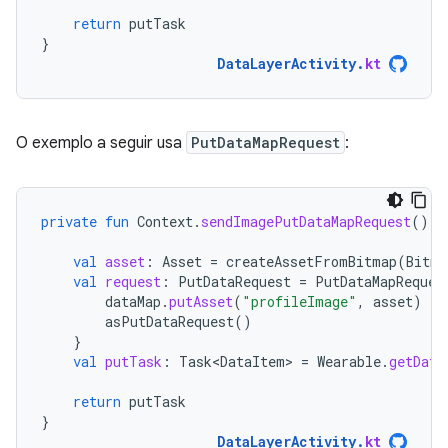
return
putTask
}
DataLayerActivity
.
kt
O exemplo a seguir usa
PutDataMapRequest
:
private
fun
Context
.
sendImagePutDataMapRequest
():
val
asset
:
Asset
=
createAssetFromBitmap
(
Bitma
val
request
:
PutDataRequest
=
PutDataMapReques
dataMap
.
putAsset
(
"profileImage"
,
asset
)
asPutDataRequest
()
}
val
putTask
:
Task<DataItem>
=
Wearable
.
getData
return
putTask
}
DataLayerActivity
.
kt