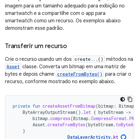
imagem para um tamanho adequado para exibição no
smartwatch e a compartilhe com o app para
smartwatch como um recurso. Os exemplos abaixo
demonstram esse padrão.
Transferir um recurso
Crie o recurso usando um dos
create...()
métodos na
Asset
classe. Converta um bitmap em uma matriz de
bytes e depois chame
createFromBytes()
para criar o
recurso, conforme mostrado no exemplo abaixo.
private
fun
createAssetFromBitmap
(
bitmap
:
Bitmap
)
ByteArrayOutputStream
().
let
{
byteStream
-
bitmap
.
compress
(
Bitmap
.
CompressFormat
.
PNG
Asset
.
createFromBytes
(
byteStream
.
toByteArr
}
DataLayerActivity
.
kt