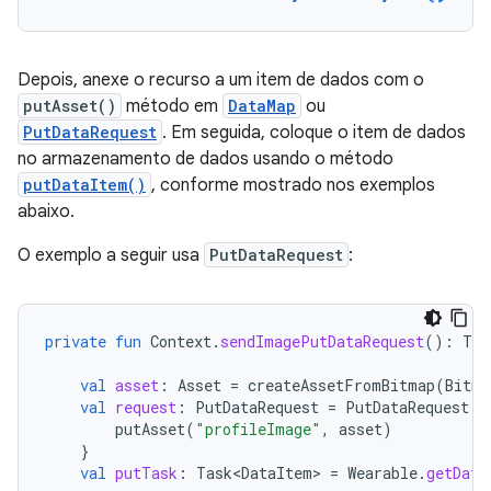
Depois, anexe o recurso a um item de dados com o
putAsset()
método em
DataMap
ou
PutDataRequest
. Em seguida, coloque o item de dados
no armazenamento de dados usando o método
putDataItem()
, conforme mostrado nos exemplos
abaixo.
O exemplo a seguir usa
PutDataRequest
:
private
fun
Context
.
sendImagePutDataRequest
():
Tas
val
asset
:
Asset
=
createAssetFromBitmap
(
Bitma
val
request
:
PutDataRequest
=
PutDataRequest
.
c
putAsset
(
"profileImage"
,
asset
)
}
val
putTask
:
Task<DataItem>
=
Wearable
.
getData