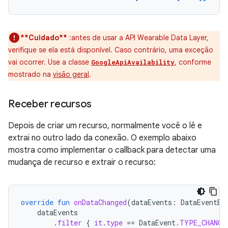
**Cuidado**
:antes de usar a API Wearable Data Layer,
verifique se ela está disponível. Caso contrário, uma exceção
vai ocorrer. Use a classe
, conforme
GoogleApiAvailability
mostrado na
visão geral
.
Receber recursos
Depois de criar um recurso, normalmente você o lê e
extrai no outro lado da conexão. O exemplo abaixo
mostra como implementar o callback para detectar uma
mudança de recurso e extrair o recurso:
override
fun
onDataChanged
(
dataEvents
:
DataEventBu
dataEvents
.
filter
{
it
.
type
==
DataEvent
.
TYPE_CHANGE