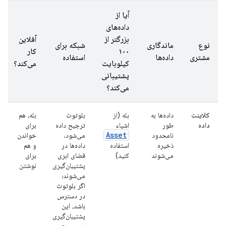
آیا از
داده‌های
بزرگتر از
آفلاین
نوع
ماندگاری
شبکه برای
۱۰۰
کار
مشتری
داده‌ها
استفاده
کیلوبایت
می‌کند؟
پشتیبانی
می‌کند؟
کلاینت
داده‌ها به
بله (از
بلوتوث
بله، هم
داده
طور
اشیاء
ترجیح داده
برای
Asset
نامحدود
می‌شود.
خواندن
ذخیره
استفاده
داده‌ها در
و هم
می‌شوند
کنید)
فضای ابری
برای
پشتیبان‌گیری
نوشتن
می‌شوند؛
اگر بلوتوث
در دسترس
باشد، این
پشتیبان‌گیری