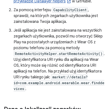
przykładzie Datalayer helpers
w GitHubie.
Za pomocą interfejsu
CapabilityClient
,
sprawdź, na których zegarkach użytkownika jest
zainstalowana Twoja aplikacja.
Jeśli aplikacja nie jest zainstalowana na wszystkich
zegarkach użytkownika, pozwól mu otworzyć Sklep
Play na pozostałych urządzeniach z Wear OS z
poziomu telefonu za pomocą metody
RemoteActivityHelper.startRemoteActivity()
.
Użyj identyfikatora URI rynku dla aplikacji na Wear
OS, który może się różnić od identyfikatora URI
aplikacji na telefon. Na przykład użyj identyfikatora
URI rynku takiego jak:
market://details?
id=com.example.android.wearable.wear.findde
vices
.