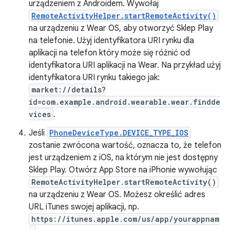
urządzeniem z Androidem. Wywołaj
RemoteActivityHelper.startRemoteActivity()
na urządzeniu z Wear OS, aby otworzyć Sklep Play
na telefonie. Użyj identyfikatora URI rynku dla
aplikacji na telefon który może się różnić od
identyfikatora URI aplikacji na Wear. Na przykład użyj
identyfikatora URI rynku takiego jak:
market://details?
id=com.example.android.wearable.wear.findde
vices
.
Jeśli
PhoneDeviceType.DEVICE_TYPE_IOS
zostanie zwrócona wartość, oznacza to, że telefon
jest urządzeniem z iOS, na którym nie jest dostępny
Sklep Play. Otwórz App Store na iPhonie wywołując
RemoteActivityHelper.startRemoteActivity()
na urządzeniu z Wear OS. Możesz określić adres
URL iTunes swojej aplikacji, np.
https://itunes.apple.com/us/app/yourappnam