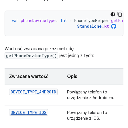
var
phoneDeviceType
:
Int
=
PhoneTypeHelper
.
getPhon
Standalone
.
kt
Wartość zwracana przez metodę
getPhoneDeviceType()
jest jedną z tych:
Zwracana wartość
Opis
DEVICE_TYPE_ANDROID
Powiązany telefon to
urządzenie z Androidem.
DEVICE_TYPE_IOS
Powiązany telefon to
urządzenie z iOS.