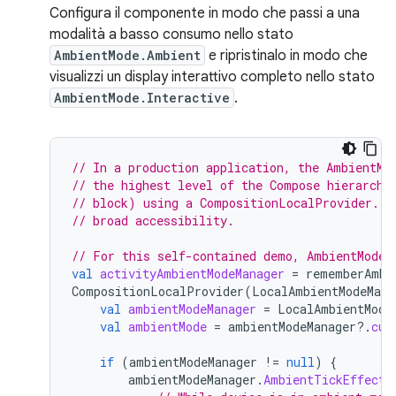
Configura il componente in modo che passi a una
modalità a basso consumo nello stato
AmbientMode.Ambient
e ripristinalo in modo che
visualizzi un display interattivo completo nello stato
AmbientMode.Interactive
.
// In a production application, the AmbientMo
// the highest level of the Compose hierarchy
// block) using a CompositionLocalProvider. T
// broad accessibility.
// For this self-contained demo, AmbientModeM
val
activityAmbientModeManager
=
rememberAmbi
CompositionLocalProvider
(
LocalAmbientModeMana
val
ambientModeManager
=
LocalAmbientMode
val
ambientMode
=
ambientModeManager
?.
cur
if
(
ambientModeManager
!=
null
)
{
ambientModeManager
.
AmbientTickEffect