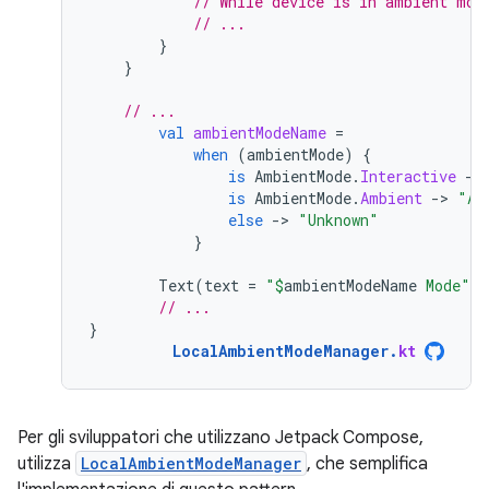
// While device is in ambient mod
// ...
}
}
// ...
val
ambientModeName
=
when
(
ambientMode
)
{
is
AmbientMode
.
Interactive
-
>
is
AmbientMode
.
Ambient
-
>
"Am
else
-
>
"Unknown"
}
Text
(
text
=
"
$
ambientModeName
 Mode"
)
// ...
}
LocalAmbientModeManager
.
kt
Per gli sviluppatori che utilizzano Jetpack Compose,
utilizza
LocalAmbientModeManager
, che semplifica