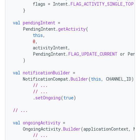
flags
=
Intent
.
FLAG_ACTIVITY_SINGLE_TOP
}
val
pendingIntent
=
PendingIntent
.
getActivity
(
this
,
0
,
activityIntent
,
PendingIntent
.
FLAG_UPDATE_CURRENT
or
Pend
)
val
notificationBuilder
=
NotificationCompat
.
Builder
(
this
,
CHANNEL_ID
)
// ...
// ...
.
setOngoing
(
true
)
// ...
val
ongoingActivity
=
OngoingActivity
.
Builder
(
applicationContext
,
NO
// ...