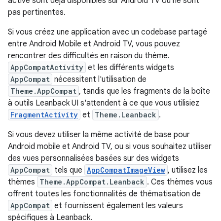
active sont déjà disponibles sur Android TV ou ne sont
pas pertinentes.
Si vous créez une application avec un codebase partagé
entre Android Mobile et Android TV, vous pouvez
rencontrer des difficultés en raison du thème.
AppCompatActivity
et les différents widgets
AppCompat
nécessitent l'utilisation de
Theme.AppCompat
, tandis que les fragments de la boîte
à outils Leanback UI s'attendent à ce que vous utilisiez
FragmentActivity
et
Theme.Leanback
.
Si vous devez utiliser la même activité de base pour
Android mobile et Android TV, ou si vous souhaitez utiliser
des vues personnalisées basées sur des widgets
AppCompat
tels que
AppCompatImageView
, utilisez les
thèmes
Theme.AppCompat.Leanback
. Ces thèmes vous
offrent toutes les fonctionnalités de thématisation de
AppCompat
et fournissent également les valeurs
spécifiques à Leanback.