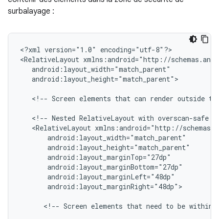
surbalayage :
<?xml
version="1.0"
encoding="utf-8"?>

<RelativeLayout
android:layout_height="match_parent">

<!--
Screen
elements
that
can
render
outside
th
<!--
Nested
RelativeLayout
with
overscan-safe
m
<RelativeLayout
android:layout_marginRight="48dp">

<!--
Screen
elements
that
need
to
be
within