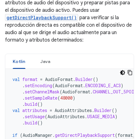
atributos de audio del dispositivo y preparar pistas para
el dispositivo de audio activo. Puedes usar
getDirectPlaybackSupport()
para verificar si la
reproducción directa es compatible con el dispositivo de
audio al que se dirige el audio actualmente para un
formato y atributos determinados:
Kotlin
Java
val
format
=
AudioFormat
.
Builder
()
.
setEncoding
(
AudioFormat
.
ENCODING_E_AC3
)
.
setChannelMask
(
AudioFormat
.
CHANNEL_OUT_5POIN
.
setSampleRate
(
48000
)
.
build
()
val
attributes
=
AudioAttributes
.
Builder
()
.
setUsage
(
AudioAttributes
.
USAGE_MEDIA
)
.
build
()
if
(
AudioManager
.
getDirectPlaybackSupport
(
format
,