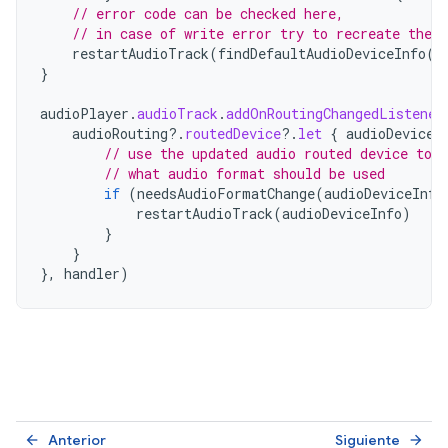
// error code can be checked here,
// in case of write error try to recreate the a
restartAudioTrack
(
findDefaultAudioDeviceInfo
()
}
audioPlayer
.
audioTrack
.
addOnRoutingChangedListener
audioRouting
?.
routedDevice
?.
let
{
audioDeviceI
// use the updated audio routed device to 
// what audio format should be used
if
(
needsAudioFormatChange
(
audioDeviceInfo
restartAudioTrack
(
audioDeviceInfo
)
}
}
},
handler
)
Anterior
Siguiente
arrow_back
arrow_forward