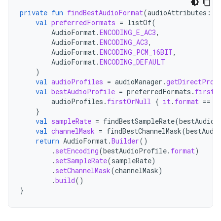
private
fun
findBestAudioFormat
(
audioAttributes
:
A
val
preferredFormats
=
listOf
(
AudioFormat
.
ENCODING_E_AC3
,
AudioFormat
.
ENCODING_AC3
,
AudioFormat
.
ENCODING_PCM_16BIT
,
AudioFormat
.
ENCODING_DEFAULT
)
val
audioProfiles
=
audioManager
.
getDirectProf
val
bestAudioProfile
=
preferredFormats
.
firstN
audioProfiles
.
firstOrNull
{
it
.
format
==
f
}
val
sampleRate
=
findBestSampleRate
(
bestAudioP
val
channelMask
=
findBestChannelMask
(
bestAudi
return
AudioFormat
.
Builder
()
.
setEncoding
(
bestAudioProfile
.
format
)
.
setSampleRate
(
sampleRate
)
.
setChannelMask
(
channelMask
)
.
build
()
}