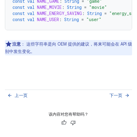
const
val
NAME_GAME
:
String
=
"game"
const
val
NAME_MOVIE
:
String
=
"movie"
const
val
NAME_ENERGY_SAVING
:
String
=
"energy_sav
const
val
NAME_USER
:
String
=
"user"
注意
：
这些字符串是向 OEM 提供的建议，将来可能会在 API 级
别中发生变化。
上一页
下一页
arrow_back
arrow_forward
该内容对您有帮助吗？