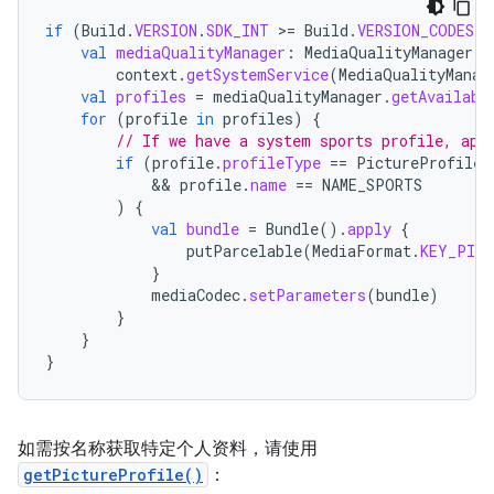
if
(
Build
.
VERSION
.
SDK_INT
>
=
Build
.
VERSION_CODES
.
B
val
mediaQualityManager
:
MediaQualityManager
=
context
.
getSystemService
(
MediaQualityManag
val
profiles
=
mediaQualityManager
.
getAvailabl
for
(
profile
in
profiles
)
{
// If we have a system sports profile, app
if
(
profile
.
profileType
==
PictureProfile
.
            && 
profile
.
name
==
NAME_SPORTS
)
{
val
bundle
=
Bundle
().
apply
{
putParcelable
(
MediaFormat
.
KEY_PICT
}
mediaCodec
.
setParameters
(
bundle
)
}
}
}
如需按名称获取特定个人资料，请使用
getPictureProfile()
：