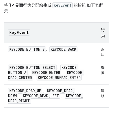
将 TV 界面行为分配给生成
KeyEvent
的按钮 如下表所
示：
行
Key
Event
为
KEYCODE
_
BUTTON
_
B
KEYCODE
_
BACK
、
返
回
KEYCODE
_
BUTTON
_
SELECT
KEYCODE
_
、
选
BUTTON
_
A
KEYCODE
_
ENTER
KEYCODE
_
、
、
择
DPAD
_
CENTER
KEYCODE
_
NUMPAD
_
ENTER
、
KEYCODE
_
DPAD
_
UP
KEYCODE
_
DPAD
_
、
导
DOWN
KEYCODE
_
DPAD
_
LEFT
KEYCODE
_
、
、
航
DPAD
_
RIGHT