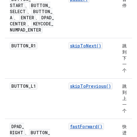
START
BUTTON
_
、
停
SELECT
BUTTON
_
、
A
ENTER
DPAD
_
、
、
CENTER
KEYCODE
_
、
NUMPAD
_
ENTER
BUTTON
_
R1
skipToNext()
跳
到
下
一
个
BUTTON
_
L1
skipToPrevious()
跳
到
上
一
个
DPAD
_
fastForward()
快
RIGHT
BUTTON
_
、
进