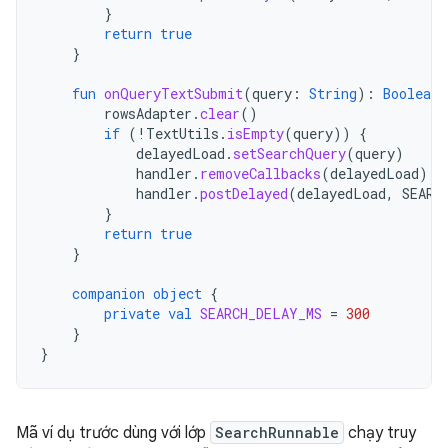
}
return
true
}
fun
onQueryTextSubmit
(
query
:
String
):
Boolean
rowsAdapter
.
clear
()
if
(
!
TextUtils
.
isEmpty
(
query
))
{
delayedLoad
.
setSearchQuery
(
query
)
handler
.
removeCallbacks
(
delayedLoad
)
handler
.
postDelayed
(
delayedLoad
,
SEARC
}
return
true
}
companion
object
{
private
val
SEARCH_DELAY_MS
=
300
}
}
Mã ví dụ trước dùng với lớp
SearchRunnable
chạy truy