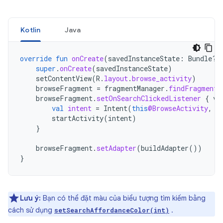
Kotlin
Java
override
fun
onCreate
(
savedInstanceState
:
Bundle?)
super
.
onCreate
(
savedInstanceState
)
setContentView
(
R
.
layout
.
browse_activity
)
browseFragment
=
fragmentManager
.
findFragmentB
browseFragment
.
setOnSearchClickedListener
{
vi
val
intent
=
Intent
(
this
@BrowseActivity
,
S
startActivity
(
intent
)
}
browseFragment
.
setAdapter
(
buildAdapter
())
}
Lưu ý:
Bạn có thể đặt màu của biểu tượng tìm kiếm bằng
cách sử dụng
.
setSearchAffordanceColor(int)