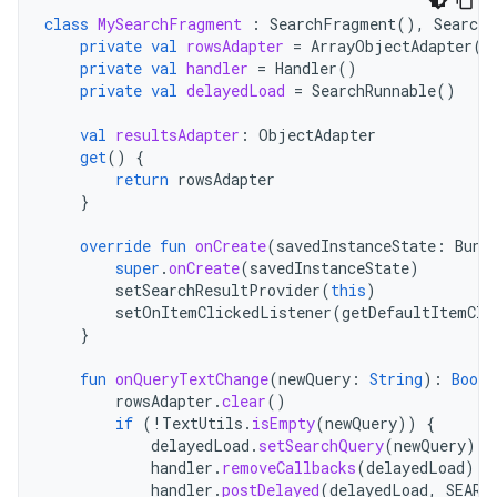
class
MySearchFragment
:
SearchFragment
(),
SearchF
private
val
rowsAdapter
=
ArrayObjectAdapter
(
L
private
val
handler
=
Handler
()
private
val
delayedLoad
=
SearchRunnable
()
val
resultsAdapter
:
ObjectAdapter
get
()
{
return
rowsAdapter
}
override
fun
onCreate
(
savedInstanceState
:
Bund
super
.
onCreate
(
savedInstanceState
)
setSearchResultProvider
(
this
)
setOnItemClickedListener
(
getDefaultItemCli
}
fun
onQueryTextChange
(
newQuery
:
String
):
Boole
rowsAdapter
.
clear
()
if
(
!
TextUtils
.
isEmpty
(
newQuery
))
{
delayedLoad
.
setSearchQuery
(
newQuery
)
handler
.
removeCallbacks
(
delayedLoad
)
handler
.
postDelayed
(
delayedLoad
,
SEARC