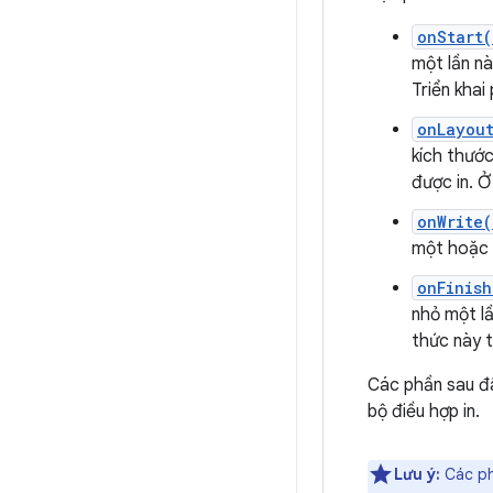
onStart(
một lần nà
Triển khai
onLayou
kích thước
được in. Ở
onWrite(
một hoặc n
onFinish
nhỏ một lầ
thức này t
Các phần sau đâ
bộ điều hợp in.
Lưu ý:
Các phư