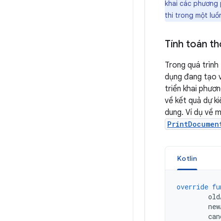
khai các phương p
thi trong một luồ
Tính toán thô
Trong quá trình 
dụng đang tạo và
triển khai phươ
về kết quả dự ki
dung. Ví dụ về 
PrintDocumen
Kotlin
override
fu
old
new
can