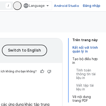
/
Android Studio
Đăng nhập
Trên trang này
Kết nối với trình
quản lý in
Tạo bộ điều hợp
in
Tính toán
 ích không cho bạn không?
thông tin tài
liệu in
Viết tệp tài
liệu in
Vẽ nội dung
trang PDF
à các ứng dụng khác tập trung