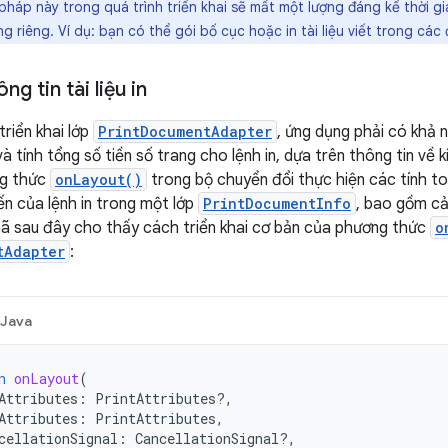
háp này trong quá trình triển khai sẽ mất một lượng đáng kể thời gi
ng riêng. Ví dụ: bạn có thể gói bố cục hoặc in tài liệu viết trong các
ng tin tài liệu in
triển khai lớp
PrintDocumentAdapter
, ứng dụng phải có khả n
 tính tổng số tiền số trang cho lệnh in, dựa trên thông tin về 
ng thức
onLayout()
trong bộ chuyển đổi thực hiện các tính to
ến của lệnh in trong một lớp
PrintDocumentInfo
, bao gồm cả 
mã sau đây cho thấy cách triển khai cơ bản của phương thức
o
tAdapter
:
Java
n
onLayout
(
Attributes
:
PrintAttributes?,
Attributes
:
PrintAttributes
,
cellationSignal
:
CancellationSignal?,