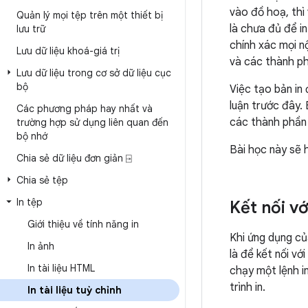
vào đồ hoạ, thì
Quản lý mọi tệp trên một thiết bị
là chưa đủ để i
lưu trữ
chính xác mọi n
Lưu dữ liệu khoá-giá trị
và các thành p
Lưu dữ liệu trong cơ sở dữ liệu cục
bộ
Việc tạo bản in
luận trước đây. 
Các phương pháp hay nhất và
các thành phần t
trường hợp sử dụng liên quan đến
bộ nhớ
Bài học này sẽ h
Chia sẻ dữ liệu đơn giản ⍈
Chia sẻ tệp
In tệp
Kết nối vớ
Giới thiệu về tính năng in
Khi ứng dụng của
In ảnh
là để kết nối vớ
In tài liệu HTML
chạy một lệnh in
trình in.
In tài liệu tuỳ chỉnh