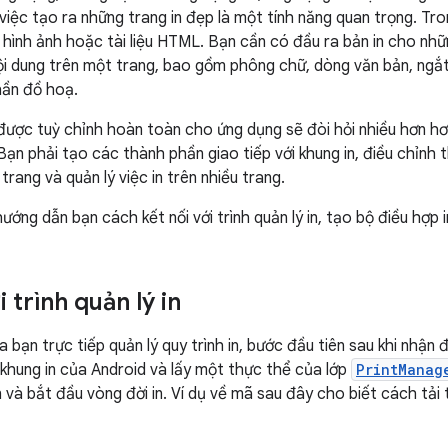
 việc tạo ra những trang in đẹp là một tính năng quan trọng. Tr
n hình ảnh hoặc tài liệu HTML. Bạn cần có đầu ra bản in cho nhữ
ội dung trên một trang, bao gồm phông chữ, dòng văn bản, ngắt
hần đồ hoạ.
 được tuỳ chỉnh hoàn toàn cho ứng dụng sẽ đòi hỏi nhiều hơn 
Bạn phải tạo các thành phần giao tiếp với khung in, điều chỉnh 
rang và quản lý việc in trên nhiều trang.
ướng dẫn bạn cách kết nối với trình quản lý in, tạo bộ điều hợp i
i trình quản lý in
 bạn trực tiếp quản lý quy trình in, bước đầu tiên sau khi nhận
i khung in của Android và lấy một thực thể của lớp
PrintManag
 và bắt đầu vòng đời in. Ví dụ về mã sau đây cho biết cách tải t