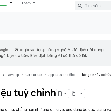
n
Thêm
Google sử dụng công nghệ AI để dịch nội dung
gữ bạn ưu tiên. Bản dịch bằng AI có thể có lỗi.
s
Develop
Core areas
App data and files
Thông tin này có hữu
liệu tuỳ chỉnh
ứng dụng, chẳng hạn như ứng dụng vẽ, ứng dụng bố cục trang v