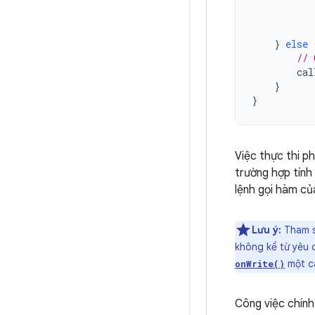
}
else
// 
cal
}
}
Việc thực thi 
trường hợp tính
lệnh gọi hàm củ
Lưu ý:
Tham s
không kể từ yêu 
một cá
onWrite()
Công việc chín