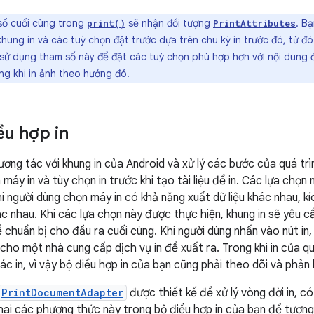
ố cuối cùng trong
sẽ nhận đối tượng
. B
print()
PrintAttributes
khung in và các tuỳ chọn đặt trước dựa trên chu kỳ in trước đó, từ đó
sử dụng tham số này để đặt các tuỳ chọn phù hợp hơn với nội dung 
g khi in ảnh theo hướng đó.
ều hợp in
ương tác với khung in của Android và xử lý các bước của quá trì
máy in và tùy chọn in trước khi tạo tài liệu để in. Các lựa chọ
hi người dùng chọn máy in có khả năng xuất dữ liệu khác nhau, 
c nhau. Khi các lựa chọn này được thực hiện, khung in sẽ yêu cầ
để chuẩn bị cho đầu ra cuối cùng. Khi người dùng nhấn vào nút in, k
cho một nhà cung cấp dịch vụ in để xuất ra. Trong khi in của qu
c in, vì vậy bộ điều hợp in của bạn cũng phải theo dõi và phản 
PrintDocumentAdapter
được thiết kế để xử lý vòng đời in, có
khai các phương thức này trong bộ điều hợp in của bạn để tương