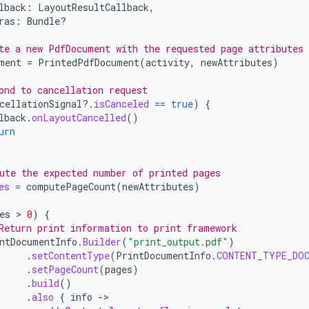
lback
:
LayoutResultCallback
,
ras
:
Bundle?
te a new PdfDocument with the requested page attributes
ment
=
PrintedPdfDocument
(
activity
,
newAttributes
)
ond to cancellation request
cellationSignal
?.
isCanceled
==
true
)
{
lback
.
onLayoutCancelled
()
urn
ute the expected number of printed pages
es
=
computePageCount
(
newAttributes
)
es
 > 
0
)
{
Return print information to print framework
ntDocumentInfo
.
Builder
(
"print_output.pdf"
)
.
setContentType
(
PrintDocumentInfo
.
CONTENT_TYPE_DO
.
setPageCount
(
pages
)
.
build
()
.
also
{
info
-