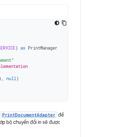
SERVICE
)
as
PrintManager
ument"
plementation
),
null
)
p
PrintDocumentAdapter
để
lớp bộ chuyển đổi in sẽ được