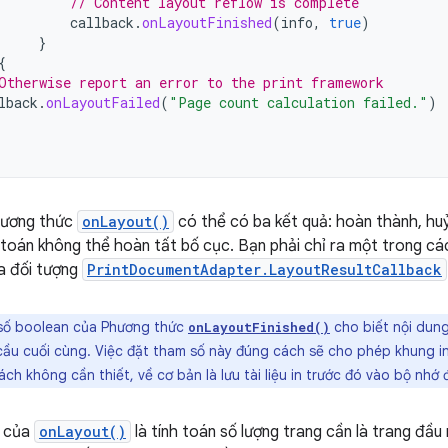
// Content layout reflow is complete
callback
.
onLayoutFinished
(
info
,
true
)
}
{
Otherwise report an error to the print framework
lback
.
onLayoutFailed
(
"Page count calculation failed."
)
phương thức
onLayout()
có thể có ba kết quả: hoàn thành, h
 toán không thể hoàn tất bố cục. Bạn phải chỉ ra một trong cá
a đối tượng
PrintDocumentAdapter.LayoutResultCallback
ố boolean của Phương thức
cho biết nội dung
onLayoutFinished()
cầu cuối cùng. Việc đặt tham số này đúng cách sẽ cho phép khung i
ch không cần thiết, về cơ bản là lưu tài liệu in trước đó vào bộ nhớ 
h của
onLayout()
là tính toán số lượng trang cần là trang đầu