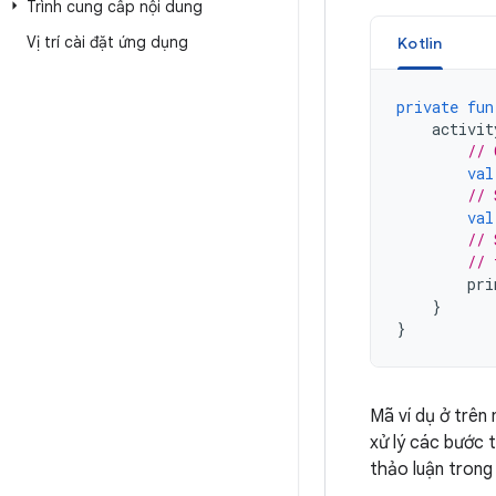
Trình cung cấp nội dung
Vị trí cài đặt ứng dụng
Kotlin
private
fun
activit
// 
val
// 
val
// 
// 
pri
}
}
Mã ví dụ ở trên
xử lý các bước t
thảo luận trong