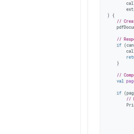
cal
ext
)
{
// Crea
pdfDocu
// Resp
if
(
can
cal
ret
}
// Comp
val
pag
if
(
pag
// 
Pri