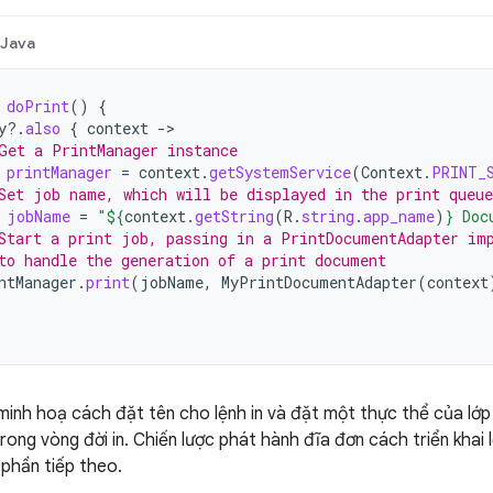
Java
doPrint
()
{
y
?.
also
{
context
-
Get a PrintManager instance
printManager
=
context
.
getSystemService
(
Context
.
PRINT_
Set job name, which will be displayed in the print queue
jobName
=
"
${
context
.
getString
(
R
.
string
.
app_name
)
}
 Doc
Start a print job, passing in a PrintDocumentAdapter im
to handle the generation of a print document
ntManager
.
print
(
jobName
,
MyPrintDocumentAdapter
(
context
 minh hoạ cách đặt tên cho lệnh in và đặt một thực thể của lớ
rong vòng đời in. Chiến lược phát hành đĩa đơn cách triển khai 
 phần tiếp theo.