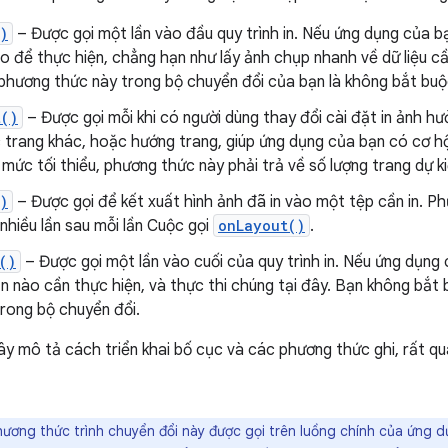
)
– Được gọi một lần vào đầu quy trình in. Nếu ứng dụng của b
o để thực hiện, chẳng hạn như lấy ảnh chụp nhanh về dữ liệu cần
 phương thức này trong bộ chuyển đổi của bạn là không bắt buộ
t()
– Được gọi mỗi khi có người dùng thay đổi cài đặt in ảnh h
 trang khác, hoặc hướng trang, giúp ứng dụng của bạn có cơ hộ
 mức tối thiểu, phương thức này phải trả về số lượng trang dự kiế
)
– Được gọi để kết xuất hình ảnh đã in vào một tệp cần in. P
hiều lần sau mỗi lần Cuộc gọi
onLayout()
.
()
– Được gọi một lần vào cuối của quy trình in. Nếu ứng dụng 
n nào cần thực hiện, và thực thi chúng tại đây. Bạn không bắt 
rong bộ chuyển đổi.
y mô tả cách triển khai bố cục và các phương thức ghi, rất qu
ơng thức trình chuyển đổi này được gọi trên luồng chính của ứng dụ