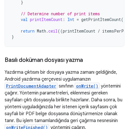
}
// Determine number of print items
val
printItemCount
:
Int
=
getPrintItemCount
()
return
Math
.
ceil
((
printItemCount
/
itemsPerPag
}
Basılı doküman dosyası yazma
Yazdırma çıktısını bir dosyaya yazma zamanı geldiğinde,
Android yazdırma çerçevesi uygulamanızın
PrintDocumentAdapter
sınıfının
onWrite()
yöntemini
çağırır. Yöntemin parametreleri, eklenmesi gereken
sayfaları çıktı dosyasıyla birlikte hazırlanır. Daha sonra, bu
yöntemi uyguladığınızda her istenen içerik sayfasını çok
sayfalı bir PDF belge dosyasına dönüştürmenize olanak
tanır. Bu işlem tamamlandığında geri çağırma nesnesinin
onWriteFinished()
yöntemini çağırın.