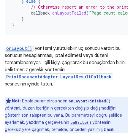
}
else
{
// Otherwise report an error to the print 
callback
.
onLayoutFailed
(
"Page count calcul
}
}
onLayout()
yöntemi yürütülebilir üç sonucu vardır: bu
sonucun hesaplanması, iptal edilmesi veya düzeni
tamamlanamıyor. İlgili kişiyi çağırarak bu sonuçlardan birini
belirtmeniz gerekir yöntemini
PrintDocumentAdapter.LayoutResultCallback
nesnesinin içinde tutun.
Not:
Boole parametresinden
onLayoutFinished()
yöntemi, düzen içeriğinin gerçekten değişip değişmediğini
gösterir son talepten bu yana. Bu parametreyi doğru şekilde
ayarlamak, yazdırma çerçevesinin
yöntemini
onWrite()
gereksiz yere çağırmak, temelde, önceden yazılmış basılı