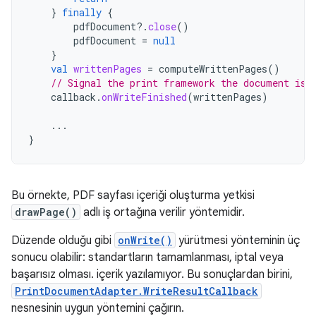
}
finally
{
pdfDocument
?.
close
()
pdfDocument
=
null
}
val
writtenPages
=
computeWrittenPages
()
// Signal the print framework the document is 
callback
.
onWriteFinished
(
writtenPages
)
...
}
Bu örnekte, PDF sayfası içeriği oluşturma yetkisi
drawPage()
adlı iş ortağına verilir yöntemidir.
Düzende olduğu gibi
onWrite()
yürütmesi yönteminin üç
sonucu olabilir: standartların tamamlanması, iptal veya
başarısız olması. içerik yazılamıyor. Bu sonuçlardan birini,
PrintDocumentAdapter.WriteResultCallback
nesnesinin uygun yöntemini çağırın.