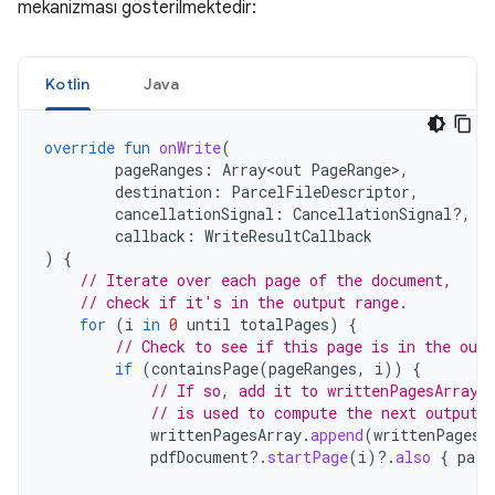
mekanizması gösterilmektedir:
Kotlin
Java
override
fun
onWrite
(
pageRanges
:
Array<out
PageRange
>
,
destination
:
ParcelFileDescriptor
,
cancellationSignal
:
CancellationSignal?,
callback
:
WriteResultCallback
)
{
// Iterate over each page of the document,
// check if it's in the output range.
for
(
i
in
0
until
totalPages
)
{
// Check to see if this page is in the outp
if
(
containsPage
(
pageRanges
,
i
))
{
// If so, add it to writtenPagesArray.
// is used to compute the next output 
writtenPagesArray
.
append
(
writtenPagesA
pdfDocument
?.
startPage
(
i
)
?.
also
{
page