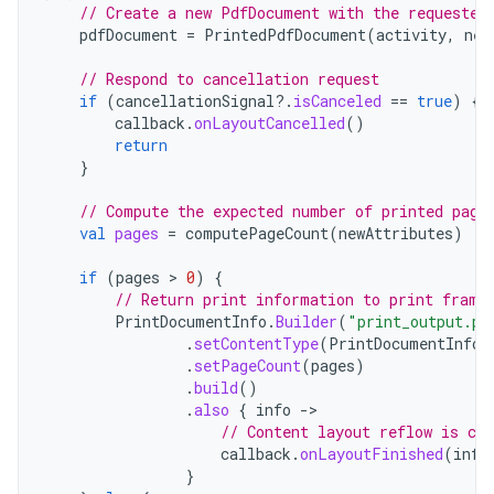
// Create a new PdfDocument with the requested
pdfDocument
=
PrintedPdfDocument
(
activity
,
new
// Respond to cancellation request
if
(
cancellationSignal
?.
isCanceled
==
true
)
{
callback
.
onLayoutCancelled
()
return
}
// Compute the expected number of printed page
val
pages
=
computePageCount
(
newAttributes
)
if
(
pages
 > 
0
)
{
// Return print information to print frame
PrintDocumentInfo
.
Builder
(
"print_output.pd
.
setContentType
(
PrintDocumentInfo
.
.
setPageCount
(
pages
)
.
build
()
.
also
{
info
-
// Content layout reflow is co
callback
.
onLayoutFinished
(
info
}