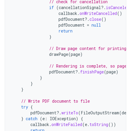
// check for cancellation
if
(
cancellationSignal
?.
isCanceled
callback
.
onWriteCancelled
()
pdfDocument
?.
close
()
pdfDocument
=
null
return
}
// Draw page content for printing
drawPage
(
page
)
// Rendering is complete, so page 
pdfDocument
?.
finishPage
(
page
)
}
}
}
// Write PDF document to file
try
{
pdfDocument
?.
writeTo
(
FileOutputStream
(
dest
}
catch
(
e
:
IOException
)
{
callback
.
onWriteFailed
(
e
.
toString
())
return