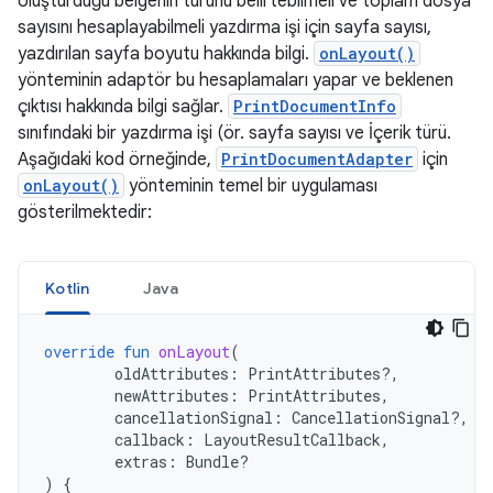
oluşturduğu belgenin türünü belirtebilmeli ve toplam dosya
sayısını hesaplayabilmeli yazdırma işi için sayfa sayısı,
yazdırılan sayfa boyutu hakkında bilgi.
onLayout()
yönteminin adaptör bu hesaplamaları yapar ve beklenen
çıktısı hakkında bilgi sağlar.
PrintDocumentInfo
sınıfındaki bir yazdırma işi (ör. sayfa sayısı ve İçerik türü.
Aşağıdaki kod örneğinde,
PrintDocumentAdapter
için
onLayout()
yönteminin temel bir uygulaması
gösterilmektedir:
Kotlin
Java
override
fun
onLayout
(
oldAttributes
:
PrintAttributes?,
newAttributes
:
PrintAttributes
,
cancellationSignal
:
CancellationSignal?,
callback
:
LayoutResultCallback
,
extras
:
Bundle?
)
{