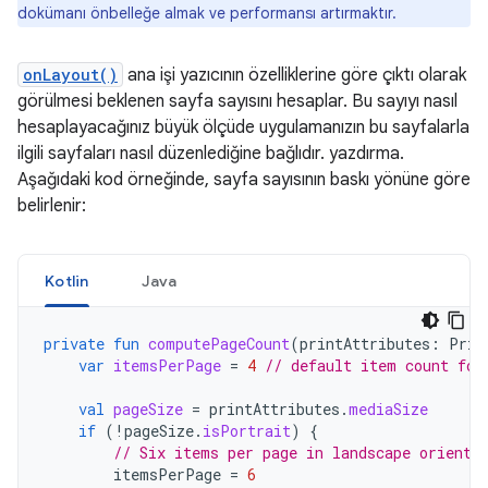
dokümanı önbelleğe almak ve performansı artırmaktır.
onLayout()
ana işi yazıcının özelliklerine göre çıktı olarak
görülmesi beklenen sayfa sayısını hesaplar. Bu sayıyı nasıl
hesaplayacağınız büyük ölçüde uygulamanızın bu sayfalarla
ilgili sayfaları nasıl düzenlediğine bağlıdır. yazdırma.
Aşağıdaki kod örneğinde, sayfa sayısının baskı yönüne göre
belirlenir:
Kotlin
Java
private
fun
computePageCount
(
printAttributes
:
Prin
var
itemsPerPage
=
4
// default item count for
val
pageSize
=
printAttributes
.
mediaSize
if
(
!
pageSize
.
isPortrait
)
{
// Six items per page in landscape orienta
itemsPerPage
=
6