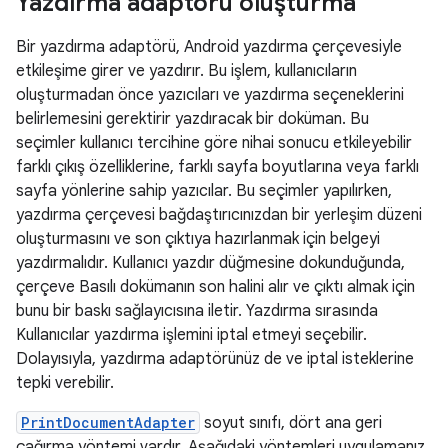
Yazdırma adaptörü oluşturma
Bir yazdırma adaptörü, Android yazdırma çerçevesiyle
etkileşime girer ve yazdırır. Bu işlem, kullanıcıların
oluşturmadan önce yazıcıları ve yazdırma seçeneklerini
belirlemesini gerektirir yazdıracak bir doküman. Bu
seçimler kullanıcı tercihine göre nihai sonucu etkileyebilir
farklı çıkış özelliklerine, farklı sayfa boyutlarına veya farklı
sayfa yönlerine sahip yazıcılar. Bu seçimler yapılırken,
yazdırma çerçevesi bağdaştırıcınızdan bir yerleşim düzeni
oluşturmasını ve son çıktıya hazırlanmak için belgeyi
yazdırmalıdır. Kullanıcı yazdır düğmesine dokunduğunda,
çerçeve Basılı dokümanın son halini alır ve çıktı almak için
bunu bir baskı sağlayıcısına iletir. Yazdırma sırasında
Kullanıcılar yazdırma işlemini iptal etmeyi seçebilir.
Dolayısıyla, yazdırma adaptörünüz de ve iptal isteklerine
tepki verebilir.
PrintDocumentAdapter
soyut sınıfı, dört ana geri
çağırma yöntemi vardır. Aşağıdaki yöntemleri uygulamanız