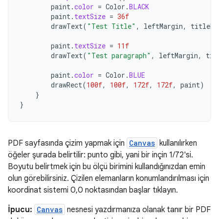
paint
.
color
=
Color
.
BLACK
paint
.
textSize
=
36f
drawText
(
"Test Title"
,
leftMargin
,
titleBa
paint
.
textSize
=
11f
drawText
(
"Test paragraph"
,
leftMargin
,
tit
paint
.
color
=
Color
.
BLUE
drawRect
(
100f
,
100f
,
172f
,
172f
,
paint
)
}
}
PDF sayfasında çizim yapmak için
Canvas
kullanılırken
öğeler şurada belirtilir: punto gibi, yani bir inçin 1/72'si.
Boyutu belirtmek için bu ölçü birimini kullandığınızdan emin
olun görebilirsiniz. Çizilen elemanların konumlandırılması için
koordinat sistemi 0,0 noktasından başlar tıklayın.
İpucu:
Canvas
nesnesi yazdırmanıza olanak tanır bir PDF