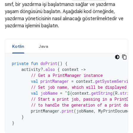
sınıf, bir yazdırma işi başlatmanızı sağlar ve yazdırma
yaşam döngüsünü başlatın. Aşağıdaki kod örneğinde,
yazdırma yöneticisinin nasıl alınacağı gösterilmektedir ve
yazdırma işlemini başlatın.
Kotlin
Java
private
fun
doPrint
()
{
activity
?.
also
{
context
-
// Get a PrintManager instance
val
printManager
=
context
.
getSystemServic
// Set job name, which will be displayed i
val
jobName
=
"
${
context
.
getString
(
R
.
strin
// Start a print job, passing in a PrintDo
// to handle the generation of a print doc
printManager
.
print
(
jobName
,
MyPrintDocumen
}
}