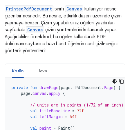
PrintedPdfDocument
sınıfı
Canvas
kullanıyor nesne
çizen bir nesnedir. Bu nesne, etkinlik düzeni üzerinde çizim
yapmaya benzer. Çizim yapabilirsiniz öğeleri yazdırılan
sayfadaki
Canvas
çizim yöntemlerini kullanarak yapar.
Aşağıdakiler örnek kod, bu öğeler kullanılarak PDF
dokümanı sayfasına bazı basit öğelerin nasıl çizileceğini
gösterir yöntemleri:
Kotlin
Java
private
fun
drawPage
(
page
:
PdfDocument
.
Page
)
{
page
.
canvas
.
apply
{
// units are in points (1/72 of an inch)
val
titleBaseLine
=
72f
val
leftMargin
=
54f
val
paint
=
Paint
()