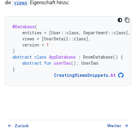
die
views
Eigenschaft hinzu:
@Database
(
entities
=
[
User
::
class
,
Department
::
class
]
,
views
=
[
UserDetail
::
class
]
,
version
=
1
)
abstract
class
AppDatabase
:
RoomDatabase
()
{
abstract
fun
userDao
():
UserDao
}
CreatingViewsSnippets
.
kt
Zurück
Weiter
arrow_back
arrow_forward