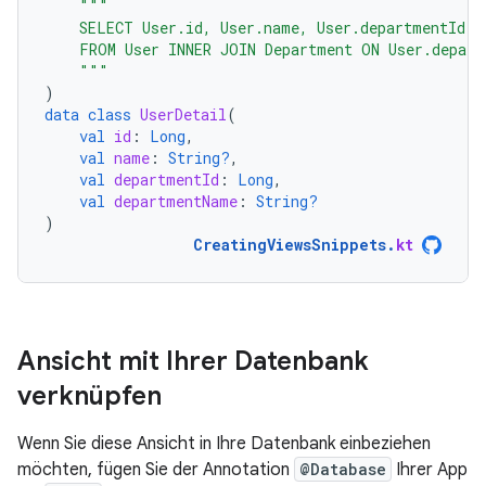
"""
    SELECT User.id, User.name, User.departmentId, 
    FROM User INNER JOIN Department ON User.depart
    """
)
data
class
UserDetail
(
val
id
:
Long
,
val
name
:
String?
,
val
departmentId
:
Long
,
val
departmentName
:
String?
)
CreatingViewsSnippets
.
kt
Ansicht mit Ihrer Datenbank
verknüpfen
Wenn Sie diese Ansicht in Ihre Datenbank einbeziehen
möchten, fügen Sie der Annotation
@Database
Ihrer App