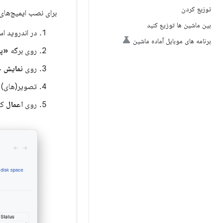
توزیع کردن
برای نصب ایمیج‌های
بین ماشین ها توزیع کنید
در اندروید ا
برنامه های موبایل آماده ماشین
روی برگه
«پلت
روی
نمایش ج
تصویر(های) مو
روی
اعمال
کل