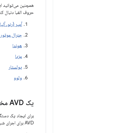
حروف الفبا دنبال کن
آمپر (رنو، آلپا
جنرال موتورز
هوندا
مزدا
پولستار
ولوو
یک AVD مخصوص خودرو ایجاد کنید و شبیه‌ساز را اجرا کنید
AVD برای اجرای شبیه‌ساز، این مراحل را دنبال کنید: