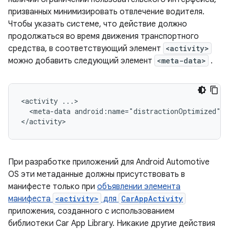
призванных минимизировать отвлечение водителя.
Чтобы указать системе, что действие должно
продолжаться во время движения транспортного
средства, в соответствующий элемент
<activity>
можно добавить следующий элемент
<meta-data>
.
<activity
<meta-data
android:name="distractionOptimized"
a
При разработке приложений для Android Automotive
OS эти метаданные должны присутствовать в
манифесте только при
объявлении элемента
манифеста
<activity>
для
CarAppActivity
приложения, созданного с использованием
библиотеки Car App Library. Никакие другие действия