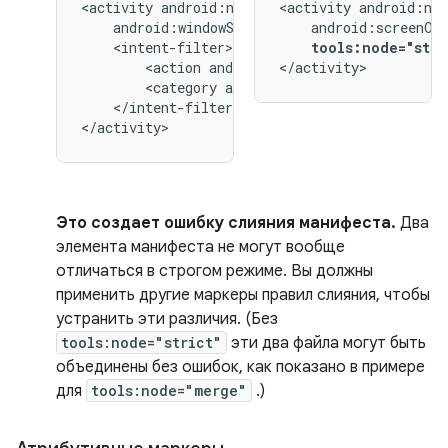
<activity
<activity
tools:node="stri
<action
android:name="android.intent.
</activity>
<category
android:name="android.inten
</intent-filter>

</activity>
Это создает ошибку слияния манифеста.
Два
элемента манифеста не могут вообще
отличаться в строгом режиме. Вы должны
применить другие маркеры правил слияния, чтобы
устранить эти различия. (Без
tools:node="strict"
эти два файла могут быть
объединены без ошибок, как показано в примере
для
tools:node="merge"
.)