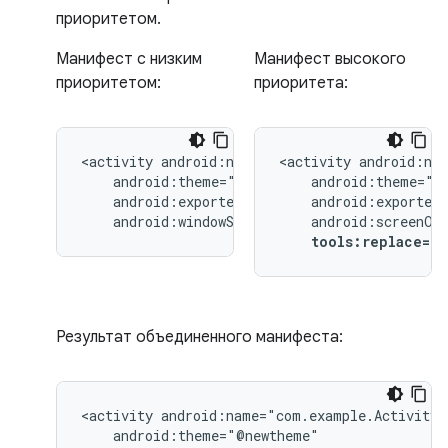
приоритетом.
Манифест с низким
Манифест высокого
приоритетом:
приоритета:
<activity
<activity
android:windowSoftInputMode="stateUnchang
tools:replace="
Результат объединенного манифеста:
<activity