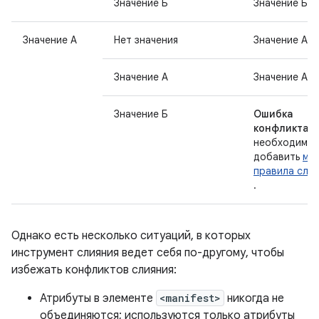
Значение Б
Значение Б
Значение А
Нет значения
Значение А
Значение А
Значение А
Значение Б
Ошибка
конфликта
необходимо
добавить
ма
правила слия
.
Однако есть несколько ситуаций, в которых
инструмент слияния ведет себя по-другому, чтобы
избежать конфликтов слияния:
Атрибуты в элементе
<manifest>
никогда не
объединяются; используются только атрибуты