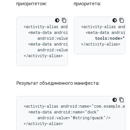
приоритетом:
приоритета:
<activity-alias
<activity-alias
<meta-data
<meta-data
tools:node="re
<meta-data
</activity-alias>
android:value="@string/quack"/>

</activity-alias>
Результат объединенного манифеста:
<activity-alias
<meta-data
android:value="@string/quack"/>

</activity-alias>