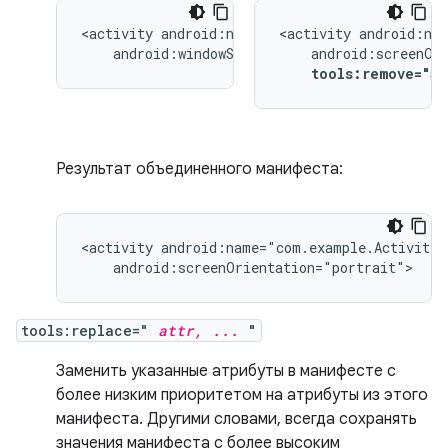
<activity
<activity
android:windowSoftInputMode="stateUnchang
tools:remove="a
Результат объединенного манифеста:
<activity
android:screenOrientation="portrait">
tools:replace="
attr, ...
"
Заменить указанные атрибуты в манифесте с
более низким приоритетом на атрибуты из этого
манифеста. Другими словами, всегда сохранять
значения манифеста с более высоким