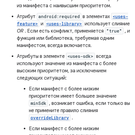
из манифеста с наивысшим приоритетом.
Атрибут
android:required
в элементах
<uses-
feature>
и
<uses-library>
использует слияние
OR
. Если есть конфликт, применяется
"true"
, и
функция или библиотека, требуемая одним
манифестом, всегда включается.
Атрибуты в элементе
<uses-sdk>
всегда
используют значение из манифеста с более
высоким приоритетом, за исключением
следующих ситуаций:
Если манифест с более низким
приоритетом имеет большее значение
minSdk
, возникает ошибка, если только вы
не примените правило слияния
overrideLibrary
.
Если манифест с более низким