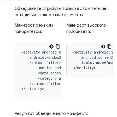
Объединяйте атрибуты только в этом теге; не
объединяйте вложенные элементы.
Манифест с низким
Манифест высокого
приоритетом:
приоритета:
<activity
<activity
tools:node="merg
<action
android:name="android.intent.
</activity>
<data
android:type="image/*"
<category
android:name="android.inten
</intent-filter>

</activity>
Результат объединенного манифеста: