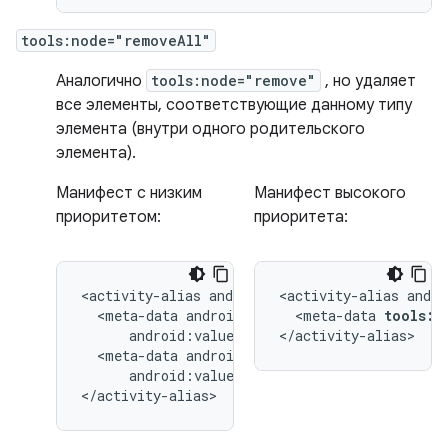
tools:node="removeAll"
Аналогично
tools:node="remove"
, но удаляет
все элементы, соответствующие данному типу
элемента (внутри одного родительского
элемента).
Манифест с низким
Манифест высокого
приоритетом:
приоритета:
<activity-alias
<activity-alias
<meta-data
<meta-data
tools:n
</activity-alias>
<meta-data
android:value="@string/quack"/>

</activity-alias>