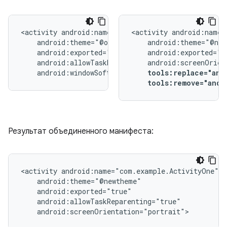
<activity
<activity
android:windowSoftInputMode="stateUnchanged">
tools:replace="and
tools:remove="andr
Результат объединенного манифеста:
<activity
android:screenOrientation="portrait">