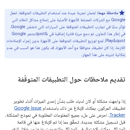
ملاحظة مهمة:
لضمان تجربة جيدة عند استخدام التطبيقات المتوقفة، تعمل
Google مع الشركات المصنّعة للأجهزة الأصلية على إصلاح مشاكل النظام التي
تؤثّر سلبًا في تجارب التطبيقات المتوقفة على السيارات التي تتضمّن Google.
في إطار هذا التعاون، تم دمج ميزة فلترة إضافية في &quot;متجر Google
Play&quot; لمنع توزيع التطبيقات المتوقفة على الأجهزة بدون إجراء الإصلاحات
اللازمة. إذا كان تطبيقك متوافقًا مع أحد الأجهزة، قد يكون هذا هو السبب في عدم
إمكانية تثبيته على هذا الجهاز.
تقديم ملاحظات حول التطبيقات المتوقّفة
إذا واجهت مشكلة أو كان لديك طلب بشأن إحدى الميزات أثناء تطوير
تطبيقك المركون، يمكنك الإبلاغ عن ذلك باستخدام
Google Issue
Tracker
. احرص على ملء جميع المعلومات المطلوبة في نموذج المشكلة.
قبل تسجيل مشكلة جديدة، تحقَّق مما إذا تم الإبلاغ عنها في قائمة
المشاكل. يمكنك الاشتراك في المشاكل والتصويت عليها من خلال النقر