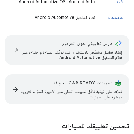
الألعاب
‫Android Auto وAndroid Automotive OS
المتصفّحات
نظام التشغيل Android Automotive
درس تطبيقي حول الترميز
arrow_forward
إنشاء تطبيق مخصَّص للاستخدام أثناء توقّف السيارة واختباره على
نظام التشغيل Android Automotive
تطبيقات CAR READY الجوّالة
arrow_forward
تعرَّف على كيفية تأهُّل تطبيقك الحالي على الأجهزة الجوّالة للتوزيع
مباشرةً على السيارات
تحسين تطبيقك للسيارات