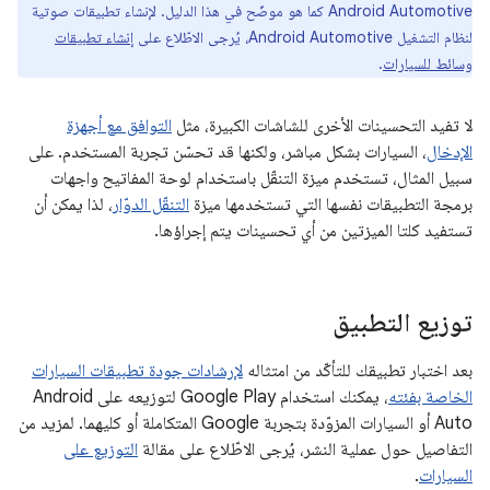
Android Automotive كما هو موضّح في هذا الدليل. لإنشاء تطبيقات صوتية
لنظام التشغيل Android Automotive، يُرجى الاطّلاع على
إنشاء تطبيقات
وسائط للسيارات
.
لا تفيد التحسينات الأخرى للشاشات الكبيرة، مثل
التوافق مع أجهزة
الإدخال
، السيارات بشكل مباشر، ولكنها قد تحسّن تجربة المستخدم. على
سبيل المثال، تستخدم ميزة التنقّل باستخدام لوحة المفاتيح واجهات
برمجة التطبيقات نفسها التي تستخدمها ميزة
التنقّل الدوّار
، لذا يمكن أن
تستفيد كلتا الميزتين من أي تحسينات يتم إجراؤها.
توزيع التطبيق
بعد اختبار تطبيقك للتأكّد من امتثاله
لإرشادات جودة تطبيقات السيارات
الخاصة بفئته
، يمكنك استخدام Google Play لتوزيعه على Android
Auto أو السيارات المزوّدة بتجربة Google المتكاملة أو كليهما. لمزيد من
التفاصيل حول عملية النشر، يُرجى الاطّلاع على مقالة
التوزيع على
السيارات
.