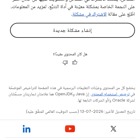
على النجمة الخاصة بمشكلة معيّنة في أداة التتبُّع. لمزيد من المعلومات،
اطّلِع على مقالة
الاشتراك في مشكلة
.
إنشاء مشكلة جديدة
هل كان المحتوى مفيدًا؟
يخضع كل من المحتوى وعيّنات التعليمات البرمجية في هذه الصفحة للتراخيص الموضحّة
في
ترخيص استخدام المحتوى
. إنّ Java وOpenJDK هما علامتان تجاريتان مسجَّلتان
لشركة Oracle و/أو الشركات التابعة لها.
تاريخ التعديل الأخير: 2026-07-13 (حسب التوقيت العالمي المتفَّق عليه)