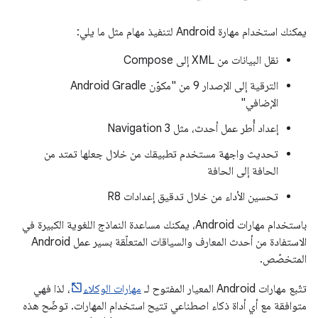
يمكنك استخدام مهارة Android لتنفيذ مهام مثل ما يلي:
نقل البيانات من XML إلى Compose
الترقية إلى الإصدار 9 من "مكوّن Android Gradle
الإضافي"
إعداد أُطر عمل أحدث، مثل Navigation 3
تحديث واجهة مستخدم تطبيقك من خلال جعلها تمتد من
الحافة إلى الحافة
تحسين الأداء من خلال تدقيق إعدادات R8
باستخدام مهارات Android، يمكنك مساعدة النماذج اللغوية الكبيرة في
الاستفادة من أحدث المعارف والسياقات المتعلّقة بسير عمل Android
المتخصّص.
تتّبع مهارات Android المعيار المفتوح لـ
مهارات الوكلاء
، لذا فهي
متوافقة مع أي أداة ذكاء اصطناعي تتيح استخدام المهارات. توضّح هذه