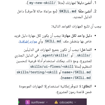
أنشئ دليلاً
لمهارتك (مثلاً
my-new-skill/
).
أنشئ ملفًا
SKILL.md
(مع مراعاة حالة الأحرف) داخل
الدليل الجديد.
يجب أن تتّبع المهارات القواعد التالية:
دليل واحد لكل مهارة:
يجب أن يكون لكل مهارة دليل فريد
خاص بها يتضمّن ملف
SKILL.md
وأي
موارد إضافية
.
التداخل:
يجب أن تكون جميع المهارات في الدليلَين
.skills/
أو
.agent/skills/
في الدليل الجذري
للمشروع. ومع ذلك، يمكنك استخدام أدلة فرعية لتحسين
التنظيم (مثلاً
skills/ui-flows/<skill
name>/SKILL.md
أو
skills/testing/<skill
).
name>/SKILL.md
النطاق:
لا تتوفّر إمكانية استخدام إلا المهارات الموجودة
ضمن قاعدة رموز المشروع.