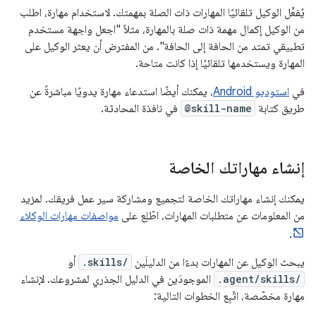
يُفعِّل الوكيل تلقائيًا المهارات ذات الصلة بمهمتك. لاستخدام مهارة، اطلب
من الوكيل إكمال مهمة ذات صلة بالمهارة، مثلاً "اجعل واجهة مستخدم
تطبيقي تمتد من الحافة إلى الحافة". من المفترض أن يعثر الوكيل على
المهارة ويستخدمها تلقائيًا إذا كانت متاحة.
في
استوديو Android
، يمكنك أيضًا استدعاء مهارة يدويًا مباشرةً عن
طريق كتابة
@skill-name
في نافذة المحادثة.
إنشاء مهاراتك الخاصة
يمكنك إنشاء مهاراتك الخاصة لتجميع ومشاركة سير عمل فريقك. لمزيد
من المعلومات عن متطلبات المهارات، اطّلِع على
مواصفات مهارات الوكلاء
.
يبحث الوكيل عن المهارات بدءًا من الدليلَين
.skills/
أو
.agent/skills/
الموجودَين في الدليل الجذري لمشروعك. لإنشاء
مهارة مخصّصة، اتّبِع الخطوات التالية: