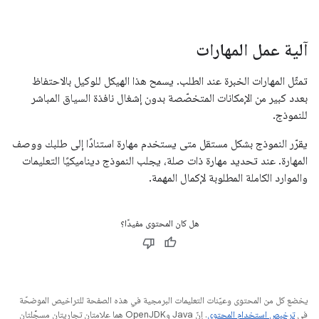
آلية عمل المهارات
تمثّل المهارات الخبرة عند الطلب. يسمح هذا الهيكل للوكيل بالاحتفاظ
بعدد كبير من الإمكانات المتخصّصة بدون إشغال نافذة السياق المباشر
للنموذج.
يقرّر النموذج بشكل مستقل متى يستخدم مهارة استنادًا إلى طلبك ووصف
المهارة. عند تحديد مهارة ذات صلة، يجلب النموذج ديناميكيًا التعليمات
والموارد الكاملة المطلوبة لإكمال المهمة.
هل كان المحتوى مفيدًا؟
يخضع كل من المحتوى وعيّنات التعليمات البرمجية في هذه الصفحة للتراخيص الموضحّة
في
ترخيص استخدام المحتوى
. إنّ Java وOpenJDK هما علامتان تجاريتان مسجَّلتان