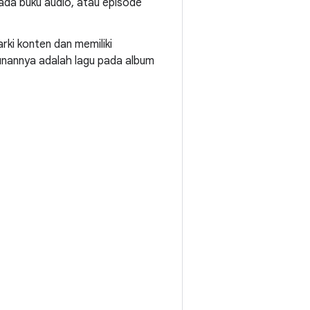
ada buku audio, atau episode
ki konten dan memiliki
unannya adalah lagu pada album