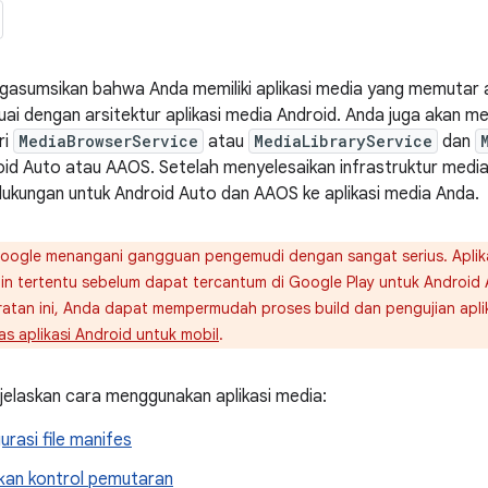
gasumsikan bahwa Anda memiliki aplikasi media yang memutar au
ai dengan arsitektur aplikasi media Android. Anda juga akan m
ri
MediaBrowserService
atau
MediaLibraryService
dan
roid Auto atau AAOS. Setelah menyelesaikan infrastruktur media
kungan untuk Android Auto dan AAOS ke aplikasi media Anda.
ogle menangani gangguan pengemudi dengan sangat serius. Aplik
in tertentu sebelum dapat tercantum di Google Play untuk Androi
atan ini, Anda dapat mempermudah proses build dan pengujian aplika
tas aplikasi Android untuk mobil
.
jelaskan cara menggunakan aplikasi media:
rasi file manifes
kan kontrol pemutaran