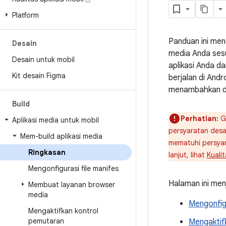
Platform
Panduan ini men
Desain
media Anda sesu
Desain untuk mobil
aplikasi Anda da
Kit desain Figma
berjalan di And
menambahkan du
Build
Perhatian:
Go
Aplikasi media untuk mobil
persyaratan desa
Mem-build aplikasi media
mematuhi persyar
Ringkasan
lanjut, lihat
Kuali
Mengonfigurasi file manifes
Halaman ini men
Membuat layanan browser
media
Mengonfigu
Mengaktifkan kontrol
pemutaran
Mengaktif