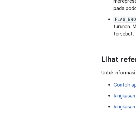
mereprese
pada podc
FLAG_BR
turunan. 
tersebut.
Lihat ref
Untuk informasi
Contoh apl
Ringkasan 
Ringkasan