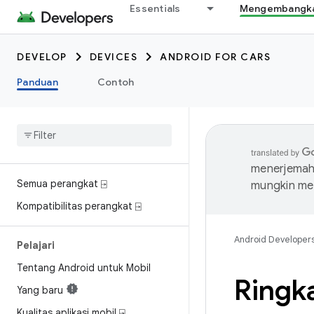
Essentials
Mengembangkan
DEVELOP
DEVICES
ANDROID FOR CARS
Panduan
Contoh
menerjemahk
Semua perangkat ⍈
mungkin me
Kompatibilitas perangkat ⍈
Android Developer
Pelajari
Tentang Android untuk Mobil
Ringka
Yang baru
Kualitas aplikasi mobil ⍈