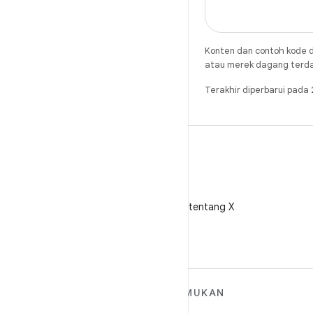
Konten dan contoh kode d
atau merek dagang terdaft
Terakhir diperbarui pad
X
Ikuti @AndroidDev tentang X
SELENGKAPNYA
TEMUKAN
TENTANG ANDROID