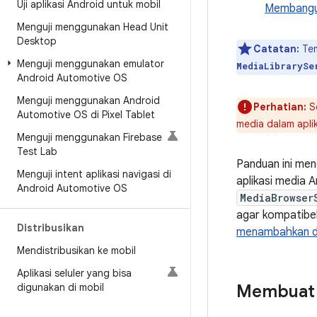
Uji aplikasi Android untuk mobil
Membangun
Menguji menggunakan Head Unit
Desktop
Catatan:
Tem
Menguji menggunakan emulator
MediaLibrarySe
Android Automotive OS
Menguji menggunakan Android
Perhatian:
S
Automotive OS di Pixel Tablet
media dalam aplik
Menguji menggunakan Firebase
Test Lab
Panduan ini men
Menguji intent aplikasi navigasi di
aplikasi media A
Android Automotive OS
MediaBrowser
agar kompatibel
Distribusikan
menambahkan du
Mendistribusikan ke mobil
Aplikasi seluler yang bisa
digunakan di mobil
Membuat a