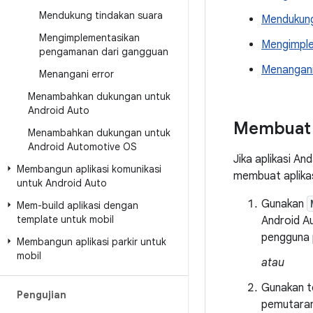
Mendukung tindakan suara
Mendukung
Mengimplementasikan
Mengimple
pengamanan dari gangguan
Menangani
Menangani error
Menambahkan dukungan untuk
Android Auto
Membuat a
Menambahkan dukungan untuk
Android Automotive OS
Jika aplikasi A
Membangun aplikasi komunikasi
membuat aplikas
untuk Android Auto
Gunakan
Mem-build aplikasi dengan
template untuk mobil
Android A
pengguna 
Membangun aplikasi parkir untuk
mobil
atau
Gunakan 
Pengujian
pemutaran 