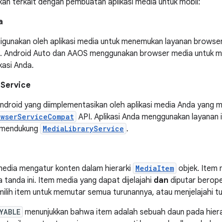
nakan terkait dengan pembuatan aplikasi media untuk mobil:
a
digunakan oleh aplikasi media untuk menemukan layanan brows
. Android Auto dan AAOS menggunakan browser media untuk 
kasi Anda.
Service
ndroid yang diimplementasikan oleh aplikasi media Anda yang 
owserServiceCompat
API. Aplikasi Anda menggunakan layanan 
 mendukung
MediaLibraryService
.
edia mengatur konten dalam hierarki
MediaItem
objek. Item 
 tanda ini. Item media yang dapat dijelajahi
dan
diputar beroper
ilih item untuk memutar semua turunannya, atau menjelajahi t
YABLE
menunjukkan bahwa item adalah sebuah daun pada hierar