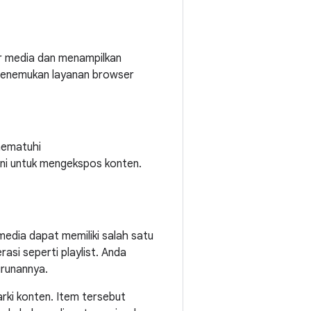
er media dan menampilkan
menemukan layanan browser
mematuhi
ini untuk mengekspos konten.
media dapat memiliki salah satu
asi seperti playlist. Anda
urunannya.
ki konten. Item tersebut