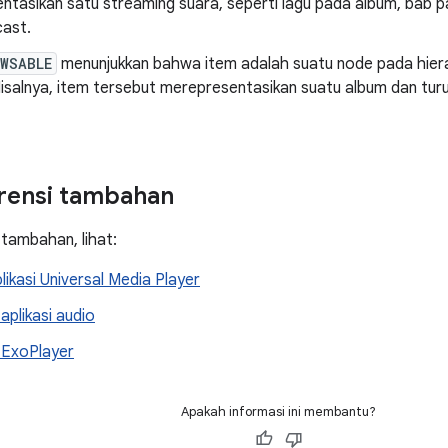
ntasikan satu streaming suara, seperti lagu pada album, bab p
ast.
OWSABLE
menunjukkan bahwa item adalah suatu node pada hierar
Misalnya, item tersebut merepresentasikan suatu album dan tur
erensi tambahan
 tambahan, lihat:
ikasi Universal Media Player
aplikasi audio
 ExoPlayer
Apakah informasi ini membantu?