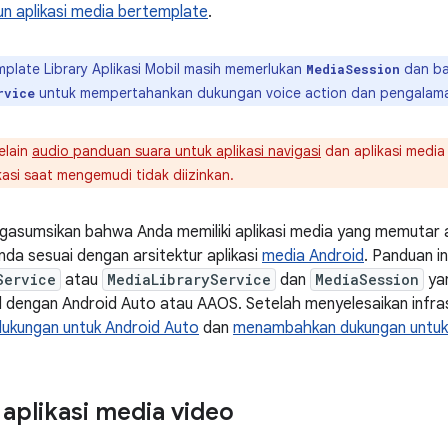
 aplikasi media bertemplate
.
plate Library Aplikasi Mobil masih memerlukan
dan ba
MediaSession
untuk mempertahankan dukungan voice action dan pengalaman
rvice
elain
audio panduan suara untuk aplikasi navigasi
dan aplikasi media 
asi saat mengemudi tidak diizinkan.
gasumsikan bahwa Anda memiliki aplikasi media yang memutar 
nda sesuai dengan arsitektur aplikasi
media Android
. Panduan i
Service
atau
MediaLibraryService
dan
MediaSession
yan
 dengan Android Auto atau AAOS. Setelah menyelesaikan infras
kungan untuk Android Auto
dan
menambahkan dukungan untu
plikasi media video