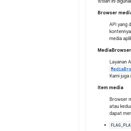
Istilah ini digu
Browser medi
API yang 
kontennya
media apli
MediaBrowser
Layanan A
MediaBr
Kami juga
Item media
Browser m
atau kedua
dapat mem
FLAG_PLA