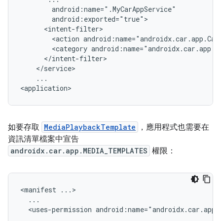
<action
android:name="androidx.car.app.Car
<category
...

如要存取
MediaPlaybackTemplate
，應用程式也需要在
資訊清單檔案中宣告
androidx.car.app.MEDIA_TEMPLATES
權限：
<manifest
<uses-permission
...
