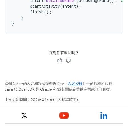
intent
.
setClassName
(
getPackageName
(),
"and
startActivity
(
intent
);
finish
();
}
}
這對你有幫助嗎？
這個頁面中的內容和程式碼範例均受《
內容授權
》中的授權所規範。
Java 與 OpenJDK 是 Oracle 和/或其關係企業的商標或註冊商標。
上次更新時間：2026-06-16 (世界標準時間)。