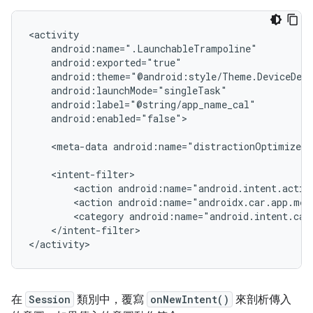
android:enabled="false">

<meta-data
android:name="distractionOptimized"
<action
<action
<category
</intent-filter>

在
Session
類別中，覆寫
onNewIntent()
來剖析傳入