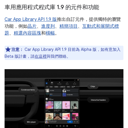
車用應用程式程式庫 1
.
9 的元件和功能
Car App Library API 1.9 版
推出自訂元件，提供獨特的瀏覽
功能，例如
晶片
、
進度列
、
精簡項目
、
互動式和展開式標
題
、
精選內容區塊
和
橫幅
。
注意：
Car App Library API 1.9 目前為 Alpha 版，如有意加入
Beta 版計畫，請
在這裡
與我們聯絡。