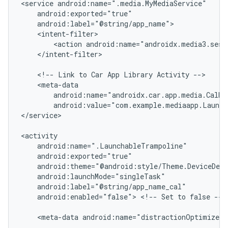
<service
<action
</intent-filter>

<!--
Link
to
Car
App
Library
Activity
android:name="androidx.car.app.media.CalMe
android:value="com.example.mediaapp.Launch
</service>

android:enabled="false">
<!--
Set
to
false
-->

<meta-data
android:name="distractionOptimized"