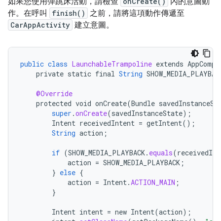
如果您使用彈跳床活動，請檢查
onCreate()
內的意圖動
作。在呼叫
finish()
之前，請將這項動作傳遞至
CarAppActivity
建立意圖。
public
class
LaunchableTrampoline
extends
AppCompa
private
static
final
String
SHOW_MEDIA_PLAYBAC
@Override
protected
void
onCreate
(
Bundle
savedInstanceSt
super
.
onCreate
(
savedInstanceState
);
Intent
receivedIntent
=
getIntent
();
String
action
;
if
(
SHOW_MEDIA_PLAYBACK
.
equals
(
receivedInt
action
=
SHOW_MEDIA_PLAYBACK
;
}
else
{
action
=
Intent
.
ACTION_MAIN
;
}
Intent
intent
=
new
Intent
(
action
);