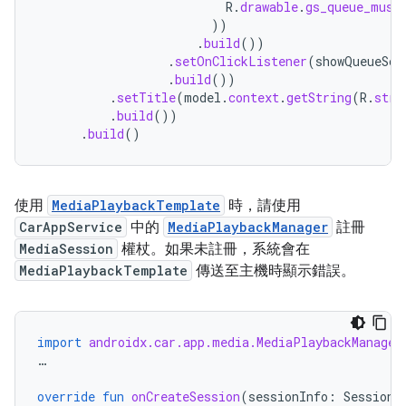
R
.
drawable
.
gs_queue_musi
))
.
build
())
.
setOnClickListener
(
showQueueScr
.
build
())
.
setTitle
(
model
.
context
.
getString
(
R
.
stri
.
build
())
.
build
()
使用
MediaPlaybackTemplate
時，請使用
CarAppService
中的
MediaPlaybackManager
註冊
MediaSession
權杖。如果未註冊，系統會在
MediaPlaybackTemplate
傳送至主機時顯示錯誤。
import
androidx.car.app.media.MediaPlaybackManager
…
override
fun
onCreateSession
(
sessionInfo
:
SessionI