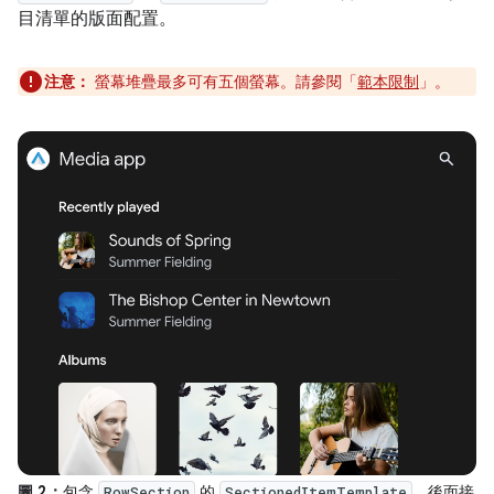
目清單的版面配置。
注意：
螢幕堆疊最多可有五個螢幕。請參閱「
範本限制
」。
圖 2：
包含
的
，後面接
RowSection
SectionedItemTemplate