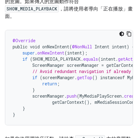
的意圖。如果傳入的意圖動作符合
SHOW_MEDIA_PLAYBACK
，請將使用者導向「正在播放」畫
面。
@Override
public
void
onNewIntent
(
@NonNull
Intent
intent
)
{
super
.
onNewIntent
(
intent
);
if
(
SHOW_MEDIA_PLAYBACK
.
equals
(
intent
.
getActio
ScreenManager
screenManager
=
getCarContex
// Avoid redundant navigation if already o
if
(
screenManager
.
getTop
()
instanceof
MyMe
return
;
}
screenManager
.
push
(
MyMediaPlayScreen
.
creat
getCarContext
(),
mMediaSessionCont
}
}