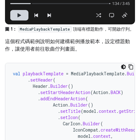
圖 1：
頂端有標題動作，可開啟佇列。
MediaPlaybackTemplate
這個程式碼範例說明如何建構範例播放範本，設定標題動
作，讓使用者前往歌曲佇列畫面。
val
playbackTemplate
=
MediaPlaybackTemplate
.
Build
.
setHeader
(
Header
.
Builder
()
.
setStartHeaderAction
(
Action
.
BACK
)
.
addEndHeaderAction
(
Action
.
Builder
()
.
setTitle
(
model
.
context
.
getStrin
.
setIcon
(
CarIcon
.
Builder
(
IconCompat
.
createWithResou
model
.
context
,