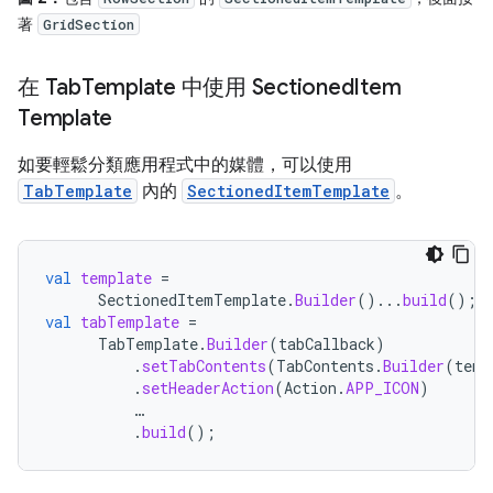
著
GridSection
在 Tab
Template 中使用 Sectioned
Item
Template
如要輕鬆分類應用程式中的媒體，可以使用
TabTemplate
內的
SectionedItemTemplate
。
val
template
=
SectionedItemTemplate
.
Builder
()...
build
();
val
tabTemplate
=
TabTemplate
.
Builder
(
tabCallback
)
.
setTabContents
(
TabContents
.
Builder
(
temp
.
setHeaderAction
(
Action
.
APP_ICON
)
…
.
build
();