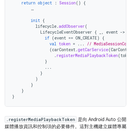
return
object
:
Session
()
{
…
init
{
lifecycle
.
addObserver
(
LifecycleEventObserver
{
_
,
event
-
if
(
event
==
ON_CREATE
)
{
val
token
=
...
// MediaSessionCom
(
carContext
.
getCarService
(
CarConte
.
registerMediaPlaybackToken
(
toke
}
...
}
)
}
}
}
.registerMediaPlaybackToken
是向 Android Auto 公開
媒體播放資訊和控制項的必要條件。這對主機建立媒體專屬