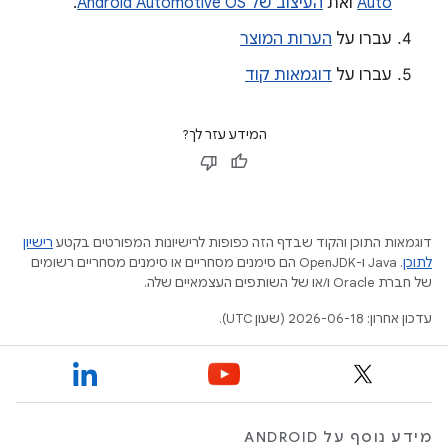
Auto
ואת
העיצוב של Android Automotive OS
.
עברו על
הערות המוצר
עברו על
דוגמאות קוד
המידע עזר לך?
דוגמאות התוכן והקוד שבדף הזה כפופות לרישיונות המפורטים בקטע
רישיון
לתוכן
.‏ Java ו-OpenJDK הם סימנים מסחריים או סימנים מסחריים רשומים
של חברת Oracle ו/או של השותפים העצמאיים שלה.
עדכון אחרון: 2026-06-18 (שעון UTC).
מידע נוסף על ANDROID