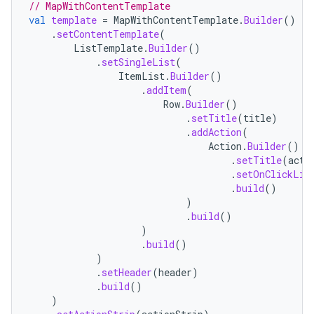
// MapWithContentTemplate
val
template
=
MapWithContentTemplate
.
Builder
()
.
setContentTemplate
(
ListTemplate
.
Builder
()
.
setSingleList
(
ItemList
.
Builder
()
.
addItem
(
Row
.
Builder
()
.
setTitle
(
title
)
.
addAction
(
Action
.
Builder
()
.
setTitle
(
acti
.
setOnClickLis
.
build
()
)
.
build
()
)
.
build
()
)
.
setHeader
(
header
)
.
build
()
)