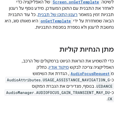
לשיטה
Screen.onGetTemplate
של האפליקציה כדי
לאחזר את התבנית עם התוכן המעודכן. מידע נוסף על רענון
תבניות זמין במאמר
רענון התוכן של תבנית
. כל עוד התבנית
הבאה שמוחזרת על ידי
onGetTemplate
היא מאותו סוג, היא
נחשבת לרענון ולא נספרת במכסת התבניות.
מתן הנחיות קוליות
כדי להשמיע את הוראות הניווט ברמקולים של הרכב,
האפליקציה צריכה לבקש
מיקוד אודיו
. כחלק
מ
AudioFocusRequest
, הגדרת את השימוש
כ-
AudioAttributes.USAGE_ASSISTANCE_NAVIGATION_G
UIDANCE
. בנוסף, מגדירים את הגברת הפוקוס
כ-
AudioManager.AUDIOFOCUS_GAIN_TRANSIENT_MAY_DU
.
CK