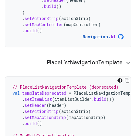
.
setHeader
(
header
)
.
build
()
)
.
setActionStrip
(
actionStrip
)
.
setMapController
(
mapController
)
.
build
()
Navigation
.
kt
Place
List
Navigation
Template
// PlaceListNavigationTemplate (deprecated)
val
templateDeprecated
=
PlaceListNavigationTempla
.
setItemList
(
itemListBuilder
.
build
())
.
setHeader
(
header
)
.
setActionStrip
(
actionStrip
)
.
setMapActionStrip
(
mapActionStrip
)
.
build
()
// MapWithContentTemplate