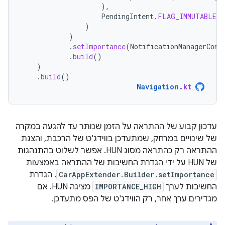
),
PendingIntent
.
FLAG_IMMUTABLE
)
)
.
setImportance
(
NotificationManagerComp
.
build
()
)
.
build
()
Navigation
.
kt
עדכון קבוע של ההתראה על הזמן שנותר עד להגעה במקרה
של שינויים במרחק, שמתעדכן בווידג'ט של הרכבת, והצגת
ההתראה רק כהתראה מסוג HUN. אפשר לשלוט בהתנהגות
של HUN על ידי הגדרת החשיבות של ההתראה באמצעות
CarAppExtender.Builder.setImportance
. הגדרת
החשיבות לערך
IMPORTANCE_HIGH
מציגה HUN. אם
מגדירים ערך אחר, רק הווידג'ט של הפס מתעדכן.