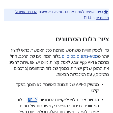
טיפ:
אפשר לאמת את ההטמעה באמצעות
הדמיית אשכול
מכשירים
ב-DHU.
ציור בלוח המחוונים
כדי לספק חוויית משתמש סוחפת ככל האפשר, כדאי להציג
יותר מ
מטא-נתונים בסיסיים
בלוח המחוונים של הרכב. החל
מרמת Car App API 6, לאפליקציות ניווט יש אפשרות להציג
את התוכן שלהן ישירות במסך של לוח המחוונים (ברכבים
נתמכים), עם המגבלות הבאות:
ממשק ה-API של תצוגת האשכול לא תומך בפקדי
קלט
הנחיות איכות לאפליקציות למכוניות
NF-9
: בלוח
המחוונים צריכות להופיע רק משבצות של מפות.
אפשר להציג במשבצות האלה מסלול ניווט פעיל.