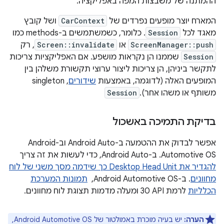
ההמתנה של משבצות המפה באפליקציה.
המארח יוצר מופעים נפרדים של
CarContext
ושל קובץ
מאגד לכל
Session
. כלומר, כשמשתמשים ב-methods כמו
ScreenManager::push
או
Screen::invalidate
, רק
Session
שממנו הן נקראות מושפע. אם האפליקציות צריכות
לתקשר ביניהן, הן צריכות ליצור ערוצי תקשורת משלהן בין
המופעים האלה (לדוגמה, באמצעות
שידורים
, singleton
משותף או משהו אחר).
Session
בדיקת התמיכה באשכול
אפשר לבדוק את ההטמעה ב-Android Auto וב-Android
Automotive OS. ב-Android Auto, כדי לעשות את זה צריך
להגדיר את Desktop Head Unit כך שידמה מסך משני של לוח
מחוונים
. ב-Android Automotive OS, ‏
תמונות המערכת
הכלליות
לרמת API‏ 30 ומעלה מדמות תצוגת לוח מחוונים.
הערה:
יש בעיה מוכרת באמולטור של Android Automotive OS,