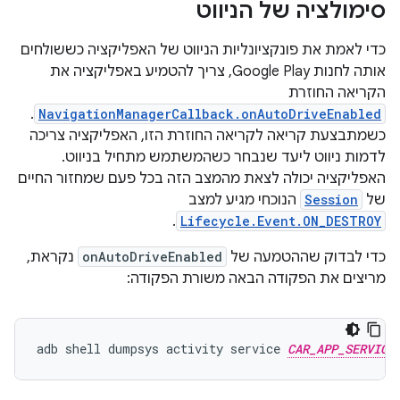
סימולציה של הניווט
כדי לאמת את פונקציונליות הניווט של האפליקציה כששולחים
אותה לחנות Google Play, צריך להטמיע באפליקציה את
הקריאה החוזרת
.
NavigationManagerCallback.onAutoDriveEnabled
כשמתבצעת קריאה לקריאה החוזרת הזו, האפליקציה צריכה
לדמות ניווט ליעד שנבחר כשהמשתמש מתחיל בניווט.
האפליקציה יכולה לצאת מהמצב הזה בכל פעם שמחזור החיים
של
Session
הנוכחי מגיע למצב
.
Lifecycle.Event.ON_DESTROY
כדי לבדוק שההטמעה של
onAutoDriveEnabled
נקראת,
מריצים את הפקודה הבאה משורת הפקודה:
adb shell dumpsys activity service 
CAR_APP_SERVICE