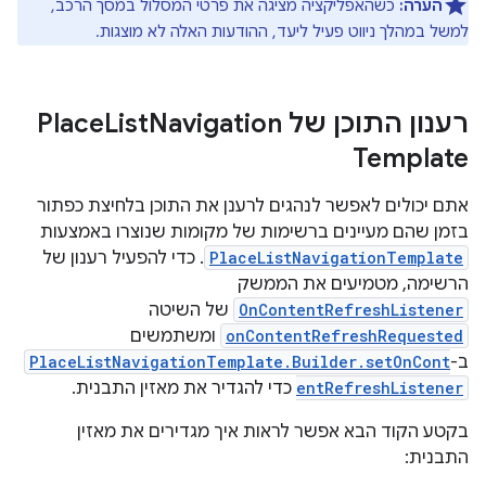
הערה:
כשהאפליקציה מציגה את פרטי המסלול במסך הרכב,
למשל במהלך ניווט פעיל ליעד, ההודעות האלה לא מוצגות.
רענון התוכן של Place
Navigation
List
Template
אתם יכולים לאפשר לנהגים לרענן את התוכן בלחיצת כפתור
בזמן שהם מעיינים ברשימות של מקומות שנוצרו באמצעות
PlaceListNavigationTemplate
. כדי להפעיל רענון של
הרשימה, מטמיעים את הממשק
OnContentRefreshListener
של השיטה
onContentRefreshRequested
ומשתמשים
ב-
PlaceListNavigationTemplate.Builder.setOnCont
entRefreshListener
כדי להגדיר את מאזין התבנית.
בקטע הקוד הבא אפשר לראות איך מגדירים את מאזין
התבנית: