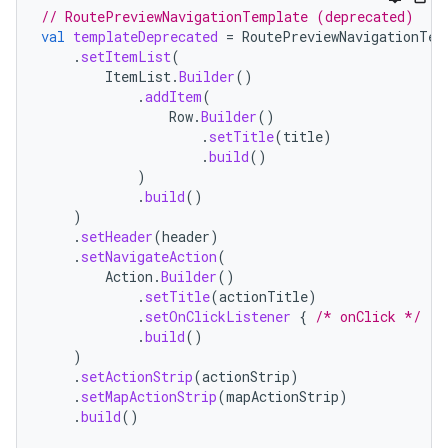
// RoutePreviewNavigationTemplate (deprecated)
val
templateDeprecated
=
RoutePreviewNavigationTem
.
setItemList
(
ItemList
.
Builder
()
.
addItem
(
Row
.
Builder
()
.
setTitle
(
title
)
.
build
()
)
.
build
()
)
.
setHeader
(
header
)
.
setNavigateAction
(
Action
.
Builder
()
.
setTitle
(
actionTitle
)
.
setOnClickListener
{
/* onClick */
}
.
build
()
)
.
setActionStrip
(
actionStrip
)
.
setMapActionStrip
(
mapActionStrip
)
.
build
()