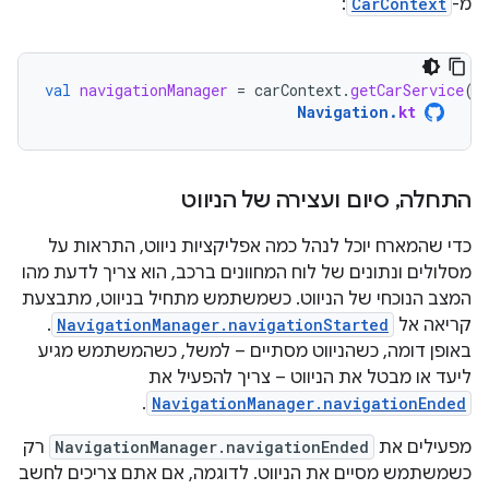
מ-
CarContext
:
val
navigationManager
=
carContext
.
getCarService
(
N
Navigation
.
kt
התחלה
,
סיום ועצירה של הניווט
כדי שהמארח יוכל לנהל כמה אפליקציות ניווט, התראות על
מסלולים ונתונים של לוח המחוונים ברכב, הוא צריך לדעת מהו
המצב הנוכחי של הניווט. כשמשתמש מתחיל בניווט, מתבצעת
קריאה אל
NavigationManager.navigationStarted
.
באופן דומה, כשהניווט מסתיים – למשל, כשהמשתמש מגיע
ליעד או מבטל את הניווט – צריך להפעיל את
.
NavigationManager.navigationEnded
מפעילים את
NavigationManager.navigationEnded
רק
כשמשתמש מסיים את הניווט. לדוגמה, אם אתם צריכים לחשב