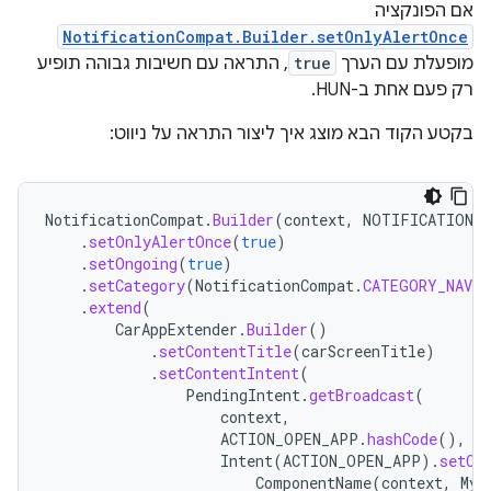
אם הפונקציה
NotificationCompat.Builder.setOnlyAlertOnce
מופעלת עם הערך
true
, התראה עם חשיבות גבוהה תופיע
רק פעם אחת ב-HUN.
בקטע הקוד הבא מוצג איך ליצור התראה על ניווט:
NotificationCompat
.
Builder
(
context
,
NOTIFICATION_C
.
setOnlyAlertOnce
(
true
)
.
setOngoing
(
true
)
.
setCategory
(
NotificationCompat
.
CATEGORY_NAVI
.
extend
(
CarAppExtender
.
Builder
()
.
setContentTitle
(
carScreenTitle
)
.
setContentIntent
(
PendingIntent
.
getBroadcast
(
context
,
ACTION_OPEN_APP
.
hashCode
(),
Intent
(
ACTION_OPEN_APP
).
setCo
ComponentName
(
context
,
MyN