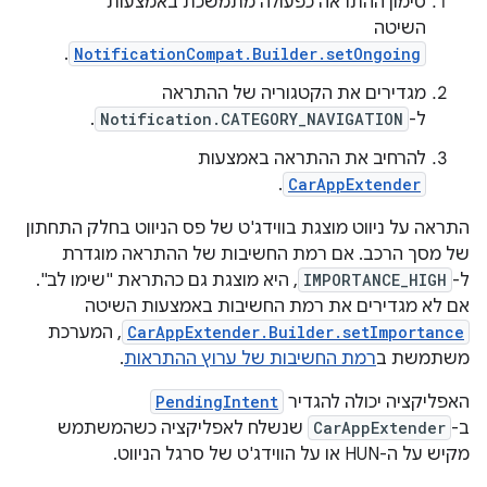
סימון ההתראה כפעולה מתמשכת באמצעות
השיטה
.
NotificationCompat.Builder.setOngoing
מגדירים את הקטגוריה של ההתראה
ל-
Notification.CATEGORY_NAVIGATION
.
להרחיב את ההתראה באמצעות
.
CarAppExtender
התראה על ניווט מוצגת בווידג'ט של פס הניווט בחלק התחתון
של מסך הרכב. אם רמת החשיבות של ההתראה מוגדרת
ל-
IMPORTANCE_HIGH
, היא מוצגת גם כהתראת "שימו לב".
אם לא מגדירים את רמת החשיבות באמצעות השיטה
CarAppExtender.Builder.setImportance
, המערכת
משתמשת ב
רמת החשיבות של ערוץ ההתראות
.
האפליקציה יכולה להגדיר
PendingIntent
ב-
CarAppExtender
שנשלח לאפליקציה כשהמשתמש
מקיש על ה-HUN או על הווידג'ט של סרגל הניווט.