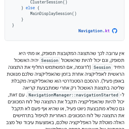
ClusterSession
()
}
else
{
MainDisplaySession
()
}
}
Navigation
.
kt
אין ערובה לכך שהתצוגה המקובצת תסופק, או מתי היא
תסופק, וגם יכול להיות שהאשכול
Session
יהיה האשכול
היחיד
Session
(לדוגמה, אם המשתמש החליף את התצוגה
הראשית לאפליקציה אחרת בזמן שהאפליקציה שלכם מנווטת
באופן פעיל). ההסכם הסטנדרטי הוא שהאפליקציה מקבלת
שליטה בתצוגת האשכול רק אחרי שמתבצעת קריאה
ל-
NavigationManager::navigationStarted
. עם זאת,
יכול להיות שהאפליקציה תקבל את התצוגה של לוח המכוונים
גם כשלא מתבצעת ניווט פעיל, או שהיא אף פעם לא תקבל
את התצוגה של לוח המכוונים. האחריות לטיפול בתרחישים
האלה מוטלת על האפליקציה שלכם, באמצעות עיבוד של מצב