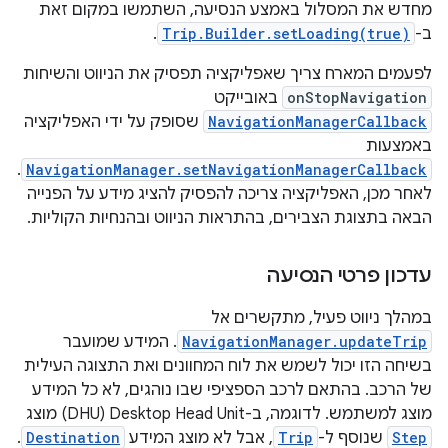
מחדש את המסלול באמצע הנסיעה, השתמשו במקום זאת
ב-
Trip.Builder.setLoading(true)
.
לפעמים המארח צריך שאפליקציה תפסיק את הניווט והשיחות
onStopNavigation
באובייקט
NavigationManagerCallback
שסופק על ידי האפליקציה
באמצעות
.
NavigationManager.setNavigationManagerCallback
לאחר מכן, האפליקציה צריכה להפסיק להציג מידע על הפנייה
הבאה בתצוגת הצבירים, בהתראות הניווט ובהנחיות הקוליות.
עדכון פרטי הנסיעה
במהלך ניווט פעיל, מתקשרים אל
NavigationManager.updateTrip
. המידע שמועבר
בשיחה הזו יכול לשמש את לוח המחוונים ואת התצוגה העילית
של הרכב. בהתאם לרכב הספציפי שבו נוהגים, לא כל המידע
מוצג למשתמש. לדוגמה, ב-Desktop Head Unit‏ (DHU) מוצג
Step
שנוסף ל-
Trip
, אבל לא מוצג המידע
Destination
.