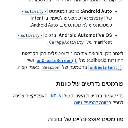
המיקום של מסנני הכוונות האלה תלוי בפלטפורמה:
Android Auto
: ברכיב המניפסט
<activity>
של
Activity
שמשמש לטיפול ב-Intent
כשמשתמש לא משתמש ב-Android Auto.
Android Automotive OS
: ברכיב
<activity>
manifest של
CarAppActivity
.
לאחר מכן, קוראים את הכוונות ומטפלים בהן בקריאות
החוזרות (callback) של
onCreateScreen()
ושל
onNewIntent()
בהטמעה של
Session
באפליקציה.
פורמטים נדרשים של כוונות
כדי לעמוד בדרישת האיכות של
NF-6
, האפליקציה צריכה
לטפל ב
כוונה להפעיל ניווט
.
פורמטים אופציונליים של כוונות