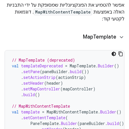
אפשר להטמיע את הפונקציונליות שמסופקת על ידי התבניות
האלה באמצעות
MapWithContentTemplate
. דוגמאות
לקטעי קוד:
Map
Template
// MapTemplate (deprecated)
val
templateDeprecated
=
MapTemplate
.
Builder
()
.
setPane
(
paneBuilder
.
build
())
.
setActionStrip
(
actionStrip
)
.
setHeader
(
header
)
.
setMapController
(
mapController
)
.
build
()
// MapWithContentTemplate
val
template
=
MapWithContentTemplate
.
Builder
()
.
setContentTemplate
(
PaneTemplate
.
Builder
(
paneBuilder
.
build
())