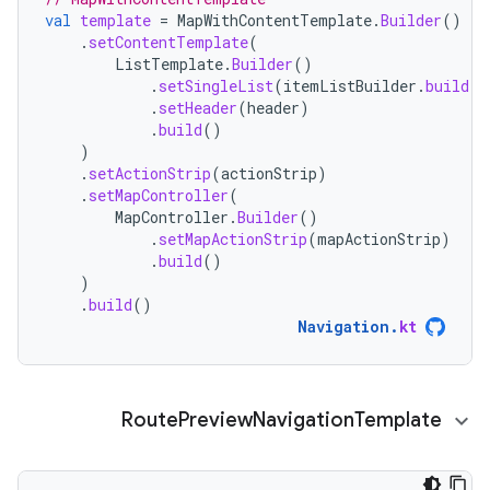
val
template
=
MapWithContentTemplate
.
Builder
()
.
setContentTemplate
(
ListTemplate
.
Builder
()
.
setSingleList
(
itemListBuilder
.
build
()
.
setHeader
(
header
)
.
build
()
)
.
setActionStrip
(
actionStrip
)
.
setMapController
(
MapController
.
Builder
()
.
setMapActionStrip
(
mapActionStrip
)
.
build
()
)
.
build
()
Navigation
.
kt
Route
Preview
Navigation
Template