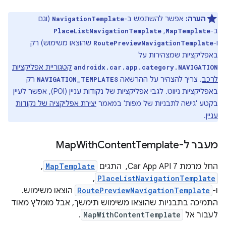
הערה:
אפשר להשתמש ב-
(וגם
NavigationTemplate
ב-
,‏
PlaceListNavigationTemplate
MapTemplate
ו-
שהוצאו משימוש) רק
RoutePreviewNavigationTemplate
באפליקציות שמצהירות על
קטגוריית אפליקציות
androidx.car.app.category.NAVIGATION
לרכב
. צריך להצהיר על ההרשאה
רק
NAVIGATION_TEMPLATES
באפליקציות ניווט. לגבי אפליקציות של נקודות עניין (POI), אפשר לעיין
בקטע 'גישה לתבניות של מפות' במאמר
יצירת אפליקציה של נקודות
עניין
.
מעבר ל-Map
Template
Content
With
החל מרמת Car App API 7, ‏ התגים
MapTemplate
,
,
PlaceListNavigationTemplate
ו-
RoutePreviewNavigationTemplate
הוצאו משימוש.
התמיכה בתבניות שהוצאו משימוש תימשך, אבל מומלץ מאוד
לעבור אל
MapWithContentTemplate
.