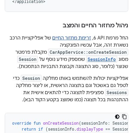
ניהול מחזור החיים והמצב
החל מרמת API‏ 6,
זרימת מחזור החיים
של אפליקציית הרכב
נשארת זהה, אבל עכשיו הפונקציה
CarAppService::onCreateSession
מקבלת פרמטר
מסוג
SessionInfo
שמספק מידע נוסף על
Session
שנוצר (כלומר, סוג התצוגה וקבוצת התבניות הנתמכות).
אפליקציות יכולות להשתמש באותו מחלקה
Session
כדי
לטפל גם באשכול וגם בתצוגה הראשית, או ליצור מחלקה
Sessions
ספציפית לתצוגה כדי להתאים אישית את
ההתנהגות בכל תצוגה (כמו שמוצג בקטע הקוד הבא).
override
fun
onCreateSession
(
sessionInfo
:
SessionI
return
if
(
sessionInfo
.
displayType
==
SessionI