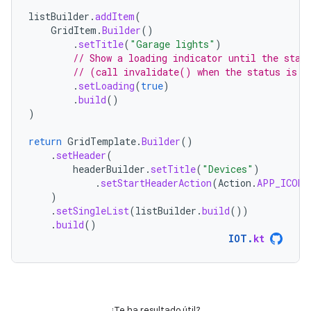
listBuilder
.
addItem
(
GridItem
.
Builder
()
.
setTitle
(
"Garage lights"
)
// Show a loading indicator until the stat
// (call invalidate() when the status is k
.
setLoading
(
true
)
.
build
()
)
return
GridTemplate
.
Builder
()
.
setHeader
(
headerBuilder
.
setTitle
(
"Devices"
)
.
setStartHeaderAction
(
Action
.
APP_ICON
)
)
.
setSingleList
(
listBuilder
.
build
())
.
build
()
IOT
.
kt
¿Te ha resultado útil?