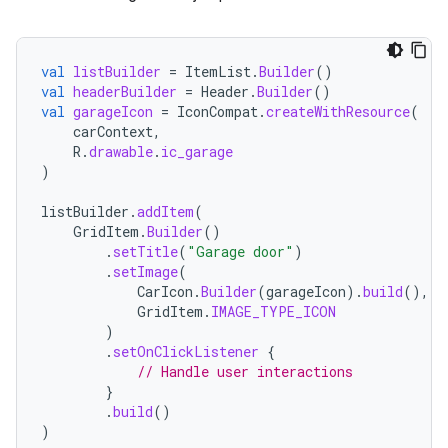
val
listBuilder
=
ItemList
.
Builder
()
val
headerBuilder
=
Header
.
Builder
()
val
garageIcon
=
IconCompat
.
createWithResource
(
carContext
,
R
.
drawable
.
ic_garage
)
listBuilder
.
addItem
(
GridItem
.
Builder
()
.
setTitle
(
"Garage door"
)
.
setImage
(
CarIcon
.
Builder
(
garageIcon
).
build
(),
GridItem
.
IMAGE_TYPE_ICON
)
.
setOnClickListener
{
// Handle user interactions
}
.
build
()
)