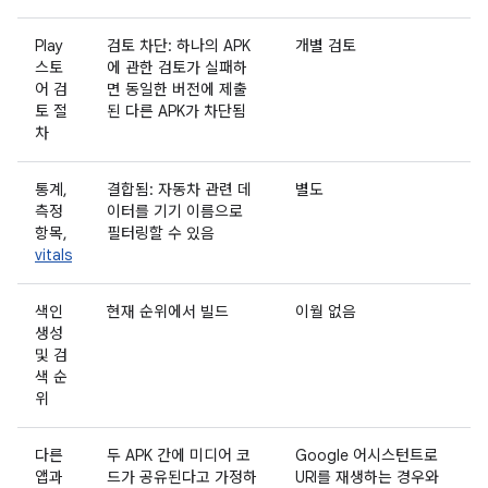
Play
검토 차단: 하나의 APK
개별 검토
스토
에 관한 검토가 실패하
어 검
면 동일한 버전에 제출
토 절
된 다른 APK가 차단됨
차
통계,
결합됨: 자동차 관련 데
별도
측정
이터를 기기 이름으로
항목,
필터링할 수 있음
vitals
색인
현재 순위에서 빌드
이월 없음
생성
및 검
색 순
위
다른
두 APK 간에 미디어 코
Google 어시스턴트로
앱과
드가 공유된다고 가정하
URI를 재생하는 경우와