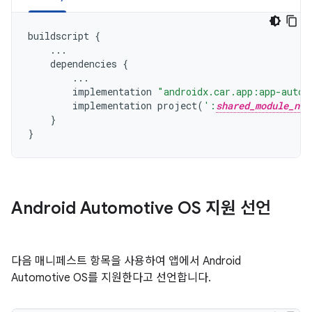
buildscript
{
...
dependencies
{
...
implementation
"androidx.car.app:app-autom
implementation
project
(
':
shared_module_nam
}
}
Android Automotive OS 지원 선언
다음 매니페스트 항목을 사용하여 앱에서 Android
Automotive OS를 지원한다고 선언합니다.