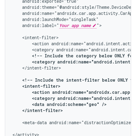
android:label="
Your app name
">

<action
android:name="android.intent.actio
<category
android:name="android.intent.cat
<!--
Include
the
category
below
ONLY
for
<category
android:name="android.intent.c
</intent-filter>

<!--
Include
the
intent-filter
below
ONLY
fo
<action
android:name="androidx.car.app.a
<category
android:name="android.intent.c
<data
android:scheme="geo"
</intent-filter>
<meta-data
android:name="distractionOptimized"
</activity>