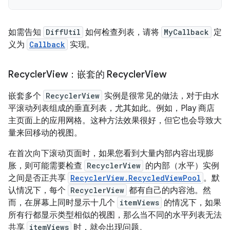
如需告知
DiffUtil
如何检查列表，请将
MyCallback
定
义为
Callback
实现。
Recycler
View：嵌套的 Recycler
View
嵌套多个
RecyclerView
实例是很常见的做法，对于由水
平滚动列表组成的垂直列表，尤其如此。例如，Play 商店
主页面上的应用网格。这种方法效果很好，但它也会导致大
量来回移动的视图。
在首次向下滚动页面时，如果您看到大量内部内容出现膨
胀，则可能需要检查
RecyclerView
的内部（水平）实例
之间是否正共享
RecyclerView.RecycledViewPool
。默
认情况下，每个
RecyclerView
都有自己的内容池。然
而，在屏幕上同时显示十几个
itemViews
的情况下，如果
所有行都显示类型相似的视图，那么当不同的水平列表无法
共享
itemViews
时，就会出现问题。