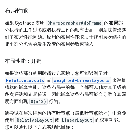
布局性能
如果 Systrace 表明
Choreographer#doFrame
的
布局
部
分执行的工作过多或者执行工作的频率太高，则意味着您遇
到了布局性能问题。应用的布局性能取决于视图层次结构的
哪个部分包含会发生改变的布局参数或输入。
布局性能：开销
如果这些部分的用时超过几毫秒，您可能遇到了对
RelativeLayouts
或
weighted-LinearLayouts
来说最
糟糕的嵌套性能。这些布局中的每一个都可以触发其子级的
多次评测和布局传递，因此嵌套这些布局可能会导致嵌套深
度方面出现
O(n^2)
行为。
请尝试在层次结构的所有叶节点（最低叶节点除外）中避免
使用
RelativeLayout
或
LinearLayout
的权重功能。
您可以通过以下方式实现此目标：