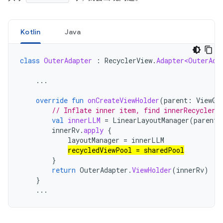
Kotlin
Java
class
OuterAdapter
:
RecyclerView
.
Adapter<OuterAda
...
override
fun
onCreateViewHolder
(
parent
:
ViewGr
// Inflate inner item, find innerRecyclerV
val
innerLLM
=
LinearLayoutManager
(
parent
.
innerRv
.
apply
{
layoutManager
=
innerLLM
recycledViewPool
=
sharedPool
}
return
OuterAdapter
.
ViewHolder
(
innerRv
)
}
...