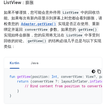
List
View：膨胀
如果不够谨慎，您可能会意外停用
ListView
中的回收功
能。如果每次有新内容显示到屏幕上时您都会看到膨胀，请
检查您的
Adapter.getView()
实现是否正在使用、重新
绑定并返回
convertView
参数。如果您的
getView()
实现始终会膨胀，您的应用将无法在
ListView
中享受到
回收的好处。
getView()
的结构必须几乎总是与以下实现
类似：
Kotlin
Java
fun
getView
(
position
:
Int
,
convertView
:
View?,
par
return
(
convertView
?:
layoutInflater
.
inflate
(
// Bind content from position to convertVi
}
}