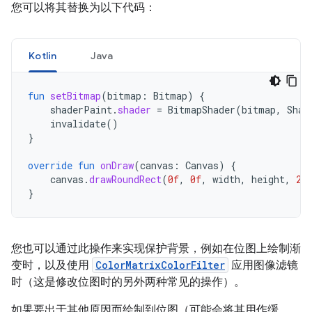
您可以将其替换为以下代码：
Kotlin
Java
fun
setBitmap
(
bitmap
:
Bitmap
)
{
shaderPaint
.
shader
=
BitmapShader
(
bitmap
,
Shad
invalidate
()
}
override
fun
onDraw
(
canvas
:
Canvas
)
{
canvas
.
drawRoundRect
(
0f
,
0f
,
width
,
height
,
20
}
您也可以通过此操作来实现保护背景，例如在位图上绘制渐
变时，以及使用
ColorMatrixColorFilter
应用图像滤镜
时（这是修改位图时的另外两种常见的操作）。
如果要出于其他原因而绘制到位图（可能会将其用作缓