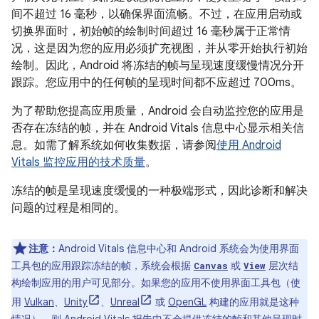
间不超过 16 毫秒，以确保界面流畅。不过，在应用启动或
切换界面时，初始帧的绘制时间超过 16 毫秒属于正常情
况，这是因为您的应用必须扩充视图，并从零开始执行初始
绘制。因此，Android 将冻结的帧与呈现速度缓慢情况分开
跟踪。您应用中的任何帧的呈现时间都不应超过 700ms。
为了帮助您提高应用质量，Android 会自动监控您的应用是
否存在冻结的帧，并在 Android Vitals 信息中心显示相关信
息。如需了解系统如何收集数据，请参阅
使用 Android
Vitals 监控应用的技术质量
。
冻结的帧是呈现速度缓慢的一种极端形式，因此诊断和解决
问题的过程是相同的。
注意：
Android Vitals 信息中心和 Android 系统会为使用界面
工具包的应用跟踪冻结的帧，系统会根据
或
层次结
Canvas
View
构绘制应用的用户可见部分。如果您的应用不使用界面工具包（使
用
Vulkan
、
Unity
、
Unreal
或
OpenGL
构建的应用就是这种
情况），则 Android Vitals 报告中不会提供冻结的帧和其他呈现时