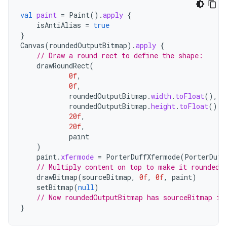
val
paint
=
Paint
().
apply
{
isAntiAlias
=
true
}
Canvas
(
roundedOutputBitmap
).
apply
{
// Draw a round rect to define the shape:
drawRoundRect
(
0f
,
0f
,
roundedOutputBitmap
.
width
.
toFloat
(),
roundedOutputBitmap
.
height
.
toFloat
(),
20f
,
20f
,
paint
)
paint
.
xfermode
=
PorterDuffXfermode
(
PorterDuff
// Multiply content on top to make it rounded.
drawBitmap
(
sourceBitmap
,
0f
,
0f
,
paint
)
setBitmap
(
null
)
// Now roundedOutputBitmap has sourceBitmap in
}