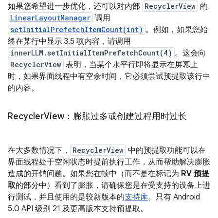
如果您希望进一步优化，还可以对内部
RecyclerView
的
LinearLayoutManager
调用
setInitialPrefetchItemCount(int)
。例如，如果您始
终在某行中显示 3.5 项内容，请调用
innerLLM.setInitialItemPrefetchCount(4)
。这会向
RecyclerView
表明，当某个水平行即将显示在屏幕上
时，如果界面线程中有空余时间，它必须尝试预提取该行中
的内容。
Recycler
View：膨胀过多或创建过程用时过长
在大多数情况下，
RecyclerView
中的预提取功能可以在
界面线程处于空闲状态时提前执行工作，从而帮助解决膨胀
造成的开销问题。如果您在帧中（而不是在标记为
RV 预提
取
的部分中）看到了膨胀，请确保您是在受支持的设备上进
行测试，并且使用的是较新版本的
支持库
。只有 Android
5.0 API 级别 21 及更高版本支持预提取。