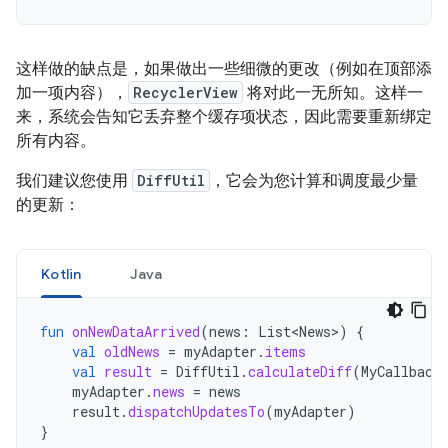
这样做的缺点是，如果做出一些细微的更改（例如在顶部添
加一项内容），
RecyclerView
将对此一无所知。这样一
来，系统会告知它丢弃整个缓存项状态，因此需要重新绑定
所有内容。
我们建议您使用
DiffUtil
，它会为您计算和调度最少量
的更新：
Kotlin
Java
fun
onNewDataArrived
(
news
:
List<News>
)
{
val
oldNews
=
myAdapter
.
items
val
result
=
DiffUtil
.
calculateDiff
(
MyCallback
myAdapter
.
news
=
news
result
.
dispatchUpdatesTo
(
myAdapter
)
}