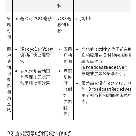
帧
呈
16 毫秒到 700 毫秒
700 毫
5 秒以上
现
秒到 5
时
秒
间
RecyclerView
用
应用
当您的 activity 位于前台时
户
滚动行为出现异
启动
您的应用在 5 秒钟内未响应
受
常
期间
输入事件或
BroadcastReceiver
到
（
在包含复杂动画
界面
明
按键或屏幕轻触事件）。
的界面上无法正
切换
显
常呈现动画效果
时
虽然前台没有 activity，但您
影
BroadcastReceiver
（例
的
响
如，
用了相当长的时间仍未执行
的
界面
毕。
区
转
域
换）
单独跟踪慢帧和冻结的帧