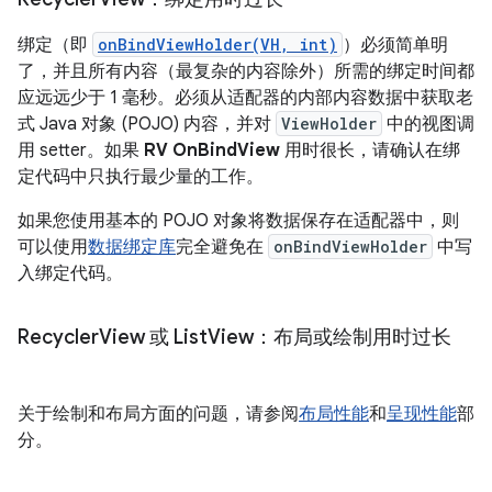
绑定（即
onBindViewHolder(VH, int)
）必须简单明
了，并且所有内容（最复杂的内容除外）所需的绑定时间都
应远远少于 1 毫秒。必须从适配器的内部内容数据中获取老
式 Java 对象 (POJO) 内容，并对
ViewHolder
中的视图调
用 setter。如果
RV OnBindView
用时很长，请确认在绑
定代码中只执行最少量的工作。
如果您使用基本的 POJO 对象将数据保存在适配器中，则
可以使用
数据绑定库
完全避免在
onBindViewHolder
中写
入绑定代码。
Recycler
View 或 List
View：布局或绘制用时过长
关于绘制和布局方面的问题，请参阅
布局性能
和
呈现性能
部
分。