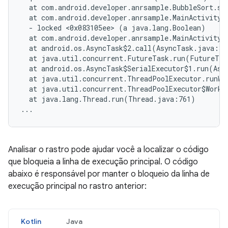
  at com.android.developer.anrsample.BubbleSort.sor
  at com.android.developer.anrsample.MainActivity$
  - locked <0x083105ee> (a java.lang.Boolean)

  at com.android.developer.anrsample.MainActivity$
  at android.os.AsyncTask$2.call(AsyncTask.java:305
  at java.util.concurrent.FutureTask.run(FutureTas
  at android.os.AsyncTask$SerialExecutor$1.run(Asyn
  at java.util.concurrent.ThreadPoolExecutor.runWo
  at java.util.concurrent.ThreadPoolExecutor$Worke
  at java.lang.Thread.run(Thread.java:761)

Analisar o rastro pode ajudar você a localizar o código
que bloqueia a linha de execução principal. O código
abaixo é responsável por manter o bloqueio da linha de
execução principal no rastro anterior:
Kotlin
Java