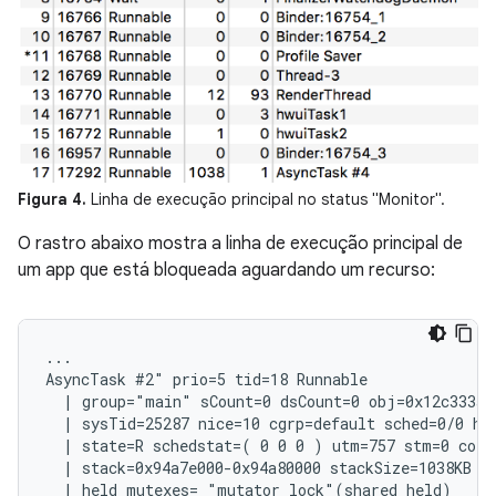
Figura 4.
Linha de execução principal no status "Monitor".
O rastro abaixo mostra a linha de execução principal de
um app que está bloqueada aguardando um recurso:
...

AsyncTask #2" prio=5 tid=18 Runnable

  | group="main" sCount=0 dsCount=0 obj=0x12c333a0 
  | sysTid=25287 nice=10 cgrp=default sched=0/0 han
  | state=R schedstat=( 0 0 0 ) utm=757 stm=0 core=
  | stack=0x94a7e000-0x94a80000 stackSize=1038KB

  | held mutexes= "mutator lock"(shared held)
