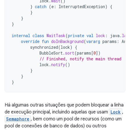
lock
.
wait
()
}
catch
(
e
:
InterruptedException
)
{
}
}
}
internal
class
WaitTask
(
private
val
lock
:
java
.
lan
override
fun
doInBackground
(
vararg
params
:
Arr
synchronized
(
lock
)
{
BubbleSort
.
sort
(
params
[
0
]
)
// Finished, notify the main thread
lock
.
notify
()
}
}
}
Há algumas outras situações que podem bloquear a linha
de execução principal, incluindo aquelas que usam
Lock
,
Semaphore
, bem como um pool de recursos (como um
pool de conexões de banco de dados) ou outros