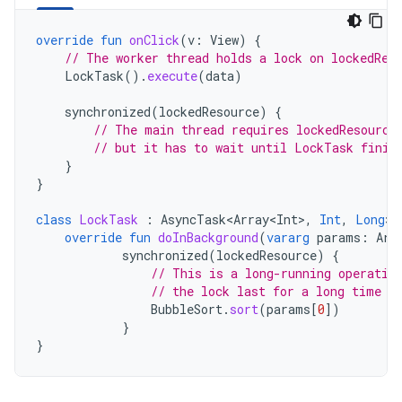
override
fun
onClick
(
v
:
View
)
{
// The worker thread holds a lock on lockedRes
LockTask
().
execute
(
data
)
synchronized
(
lockedResource
)
{
// The main thread requires lockedResource
// but it has to wait until LockTask finis
}
}
class
LockTask
:
AsyncTask<Array<Int>
,
Int
,
Long
>
(
override
fun
doInBackground
(
vararg
params
:
Arr
synchronized
(
lockedResource
)
{
// This is a long-running operatio
// the lock last for a long time
BubbleSort
.
sort
(
params
[
0
]
)
}
}