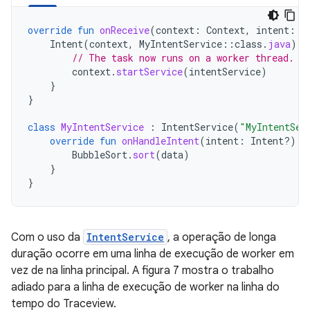
override
fun
onReceive
(
context
:
Context
,
intent
:
I
Intent
(
context
,
MyIntentService
::
class
.
java
).
a
// The task now runs on a worker thread.
context
.
startService
(
intentService
)
}
}
class
MyIntentService
:
IntentService
(
"MyIntentSer
override
fun
onHandleIntent
(
intent
:
Intent?)
{
BubbleSort
.
sort
(
data
)
}
}
Com o uso da
IntentService
, a operação de longa
duração ocorre em uma linha de execução de worker em
vez de na linha principal. A figura 7 mostra o trabalho
adiado para a linha de execução de worker na linha do
tempo do Traceview.