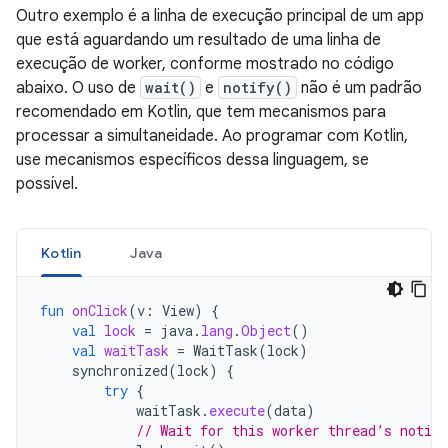
Outro exemplo é a linha de execução principal de um app
que está aguardando um resultado de uma linha de
execução de worker, conforme mostrado no código
abaixo. O uso de
wait()
e
notify()
não é um padrão
recomendado em Kotlin, que tem mecanismos para
processar a simultaneidade. Ao programar com Kotlin,
use mecanismos específicos dessa linguagem, se
possível.
Kotlin
Java
fun
onClick
(
v
:
View
)
{
val
lock
=
java
.
lang
.
Object
()
val
waitTask
=
WaitTask
(
lock
)
synchronized
(
lock
)
{
try
{
waitTask
.
execute
(
data
)
// Wait for this worker thread’s notifi