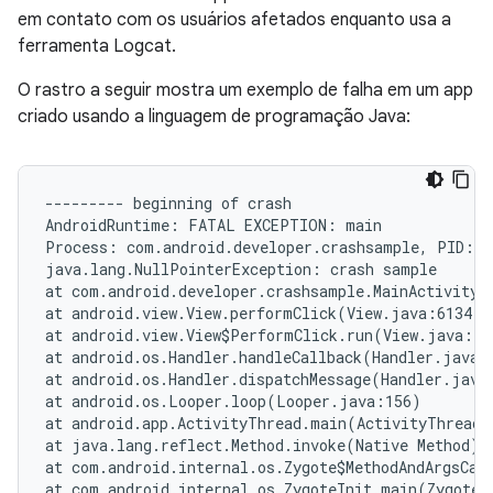
em contato com os usuários afetados enquanto usa a
ferramenta Logcat.
O rastro a seguir mostra um exemplo de falha em um app
criado usando a linguagem de programação Java:
--------- beginning of crash

AndroidRuntime: FATAL EXCEPTION: main

Process: com.android.developer.crashsample, PID: 36
java.lang.NullPointerException: crash sample

at com.android.developer.crashsample.MainActivity$1
at android.view.View.performClick(View.java:6134)

at android.view.View$PerformClick.run(View.java:239
at android.os.Handler.handleCallback(Handler.java:7
at android.os.Handler.dispatchMessage(Handler.java:
at android.os.Looper.loop(Looper.java:156)

at android.app.ActivityThread.main(ActivityThread.
at java.lang.reflect.Method.invoke(Native Method)

at com.android.internal.os.Zygote$MethodAndArgsCall
at com.android.internal.os.ZygoteInit.main(ZygoteIn