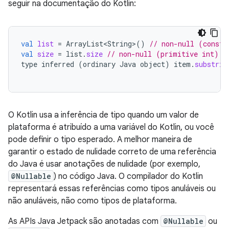
seguir na documentação do Kotlin:
val
list
=
ArrayList<String>
()
// non-null (constr
val
size
=
list
.
size
// non-null (primitive int) v
type
inferred
(
ordinary
Java
object
)
item
.
substrin
O Kotlin usa a inferência de tipo quando um valor de
plataforma é atribuído a uma variável do Kotlin, ou você
pode definir o tipo esperado. A melhor maneira de
garantir o estado de nulidade correto de uma referência
do Java é usar anotações de nulidade (por exemplo,
@Nullable
) no código Java. O compilador do Kotlin
representará essas referências como tipos anuláveis ou
não anuláveis, não como tipos de plataforma.
As APIs Java Jetpack são anotadas com
@Nullable
ou