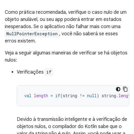
Como prática recomendada, verifique o caso nulo de um
objeto anulável, ou seu app poderá entrar em estados
inesperados. Se o aplicativo não falhar mais com uma
NullPointerException
, você não saberá se esses
erros existem.
Veja a seguir algumas maneiras de verificar se há objetos
nulos:
Verificações
if
val
length
=
if
(
string
!=
null
)
string
.
length
Devido à transmissão inteligente e à verificação de
objetos nulos, o compilador do Kotlin sabe que o
valor da string não é nulo. Assim, você pode usar a