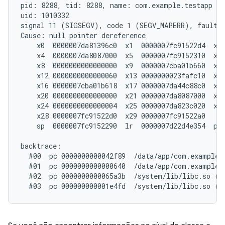
pid: 8288, tid: 8288, name: com.example.testapp  >
uid: 1010332

signal 11 (SIGSEGV), code 1 (SEGV_MAPERR), fault a
Cause: null pointer dereference

    x0  0000007da81396c0  x1  0000007fc91522d4  x2 
    x4  0000007da8087000  x5  0000007fc9152310  x6 
    x8  0000000000000000  x9  0000007cba01b660  x10
    x12 0000000000000060  x13 0000000023fafc10  x14
    x16 0000007cba01b618  x17 0000007da44c88c0  x18
    x20 0000000000000000  x21 0000007da8087000  x22
    x24 0000000000000004  x25 0000007da823c020  x26
    x28 0000007fc91522d0  x29 0000007fc91522a0

    sp  0000007fc9152290  lr  0000007d22d4e354  pc 
backtrace:

  #00  pc 0000000000042f89  /data/app/com.example.
  #01  pc 0000000000000640  /data/app/com.example.
  #02  pc 0000000000065a3b  /system/lib/libc.so (_