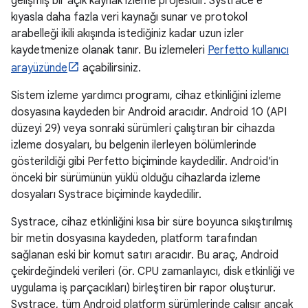
gelişmiş bir açık kaynak izleme projesidir. Systrace'e
kıyasla daha fazla veri kaynağı sunar ve protokol
arabelleği ikili akışında istediğiniz kadar uzun izler
kaydetmenize olanak tanır. Bu izlemeleri
Perfetto kullanıcı
arayüzünde
açabilirsiniz.
Sistem izleme yardımcı programı, cihaz etkinliğini izleme
dosyasına kaydeden bir Android aracıdır. Android 10 (API
düzeyi 29) veya sonraki sürümleri çalıştıran bir cihazda
izleme dosyaları, bu belgenin ilerleyen bölümlerinde
gösterildiği gibi Perfetto biçiminde kaydedilir. Android'in
önceki bir sürümünün yüklü olduğu cihazlarda izleme
dosyaları Systrace biçiminde kaydedilir.
Systrace, cihaz etkinliğini kısa bir süre boyunca sıkıştırılmış
bir metin dosyasına kaydeden, platform tarafından
sağlanan eski bir komut satırı aracıdır. Bu araç, Android
çekirdeğindeki verileri (ör. CPU zamanlayıcı, disk etkinliği ve
uygulama iş parçacıkları) birleştiren bir rapor oluşturur.
Systrace, tüm Android platform sürümlerinde çalışır ancak