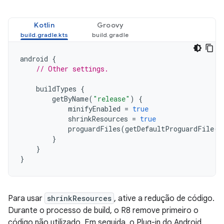
Kotlin
Groovy
android
{
// Other settings.
buildTypes
{
getByName
(
"release"
)
{
minifyEnabled
=
true
shrinkResources
=
true
proguardFiles
(
getDefaultProguardFile
(
'
}
}
}
Para usar
shrinkResources
, ative a redução de código.
Durante o processo de build, o R8 remove primeiro o
código não utilizado. Em seguida, o Plug-in do Android