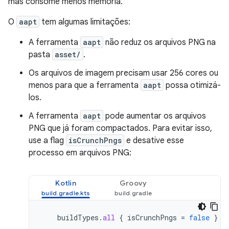
mas consome menos memória.
O
aapt
tem algumas limitações:
A ferramenta
aapt
não reduz os arquivos PNG na
pasta
asset/
.
Os arquivos de imagem precisam usar 256 cores ou
menos para que a ferramenta
aapt
possa otimizá-
los.
A ferramenta
aapt
pode aumentar os arquivos
PNG que já foram compactados. Para evitar isso,
use a flag
isCrunchPngs
e desative esse
processo em arquivos PNG:
Kotlin
Groovy
buildTypes
.
all
{
isCrunchPngs
=
false
}