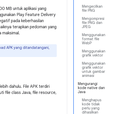
Mengecilkan
0 MB untuk aplikasi yang
file PNG
ggunakan Play Feature Delivery
Mengompresi
egatif pada keberhasilan
file PNG dan
ebaiknya terapkan pedoman yang
JPEG
a maksimal.
Menggunakan
format file
WebP
oad APK yang ditandatangani,
Menggunakan
grafik vektor
Menggunakan
grafik vektor
untuk gambar
animasi
Mengurangi
bih dahulu. File APK terdiri
kode native dan
Java
ti file class Java, file resource,
Menghapus
kode tidak
perlu yang
dihasilkan