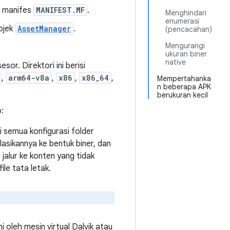
le manifes
MANIFEST.MF
.
Menghindari
enumerasi
objek
AssetManager
.
(pencacahan)
Mengurangi
ukuran biner
native
sor. Direktori ini berisi
,
arm64-v8a
,
x86
,
x86_64
,
Mempertahanka
n beberapa APK
berukuran kecil
:
ari semua konfigurasi folder
asikannya ke bentuk biner, dan
jalur ke konten yang tidak
ile tata letak.
i oleh mesin virtual Dalvik atau