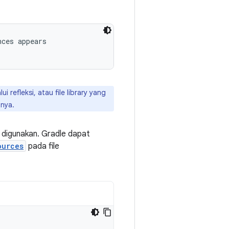
ces appears

i refleksi, atau file library yang
nnya.
 digunakan. Gradle dapat
ources
pada file