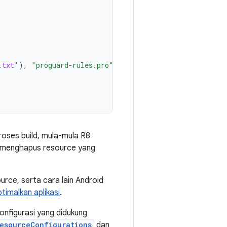
.
txt
'
),
"proguard-rules.pro"
)
roses build, mula-mula R8
an menghapus resource yang
rce, serta cara lain Android
imalkan aplikasi
.
onfigurasi yang didukung
esourceConfigurations
dan