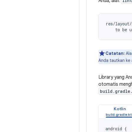
Anda, alat
lint
res/layout/
Catatan:
Al
Anda tautkan ke 
Library yang A
otomatis mengh
build.gradle
Kotlin
android
{