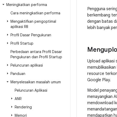
Meningkatkan performa
Pengguna sering
Cara meningkatkan performa
berkembang tem
dengan batas da
Mengaktifkan pengoptimal
aplikasi R8
lebih banyak pe
Profil Dasar Pengukuran
Profil Startup
Menguploa
Perbedaan antara Profil Dasar
Pengukuran dan Profil Startup
Upload aplikasi
Peluncuran aplikasi
memublikasikan
resource terko
Panduan
Google Play.
Menyelesaikan masalah umum
Model penayang
Peluncuran Aplikasi
menayangkan AP
ANR
mendownload kod
Rendering
menandatangani
mendapatkan has
Memori