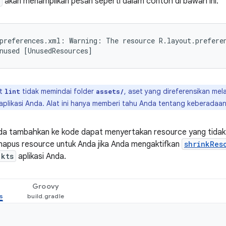
akan menampilkan pesan seperti dalam contoh di bawah ini:
preferences.xml: Warning: The resource R.layout.preferen
at
tidak memindai folder
, aset yang direferensikan melalu
lint
assets/
aplikasi Anda. Alat ini hanya memberi tahu Anda tentang keberadaa
nda tambahkan ke kode dapat menyertakan resource yang tidak
apus resource untuk Anda jika Anda mengaktifkan
shrinkRes
.kts
aplikasi Anda.
Groovy