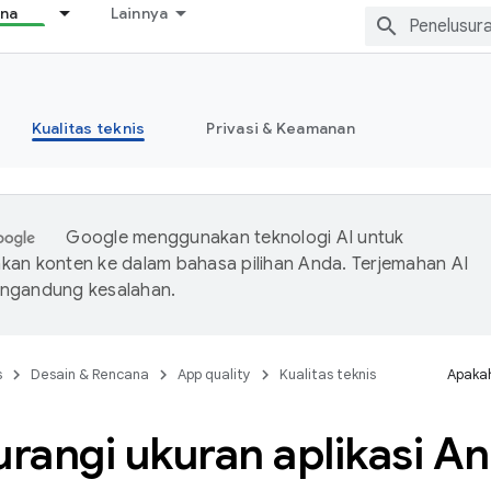
ana
Lainnya
Kualitas teknis
Privasi & Keamanan
Google menggunakan teknologi AI untuk
an konten ke dalam bahasa pilihan Anda. Terjemahan AI
ngandung kesalahan.
s
Desain & Rencana
App quality
Kualitas teknis
Apakah
rangi ukuran aplikasi A