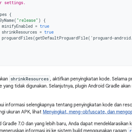
r settings.
pes
{
ByName
(
"release"
)
{
minifyEnabled
=
true
shrinkResources
=
true
proguardFiles
(
getDefaultProguardFile
(
'
proguard
-
android
akan
shrinkResources
, aktifkan penyingkatan kode. Selama p
yang tidak digunakan. Selanjutnya, plugin Android Gradle ak
i informasi selengkapnya tentang penyingkatan kode dan resou
gi ukuran APK, lihat
Menyingkat, meng-obfuscate, dan mengopt
id Gradle 7.0 dan yang lebih baru, Anda dapat mendeklarasikan k
e meneruskan informasi ini ke sistem build menggunakan ragam
r