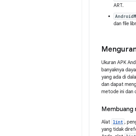
ART.
Android
dan file l
Mengurang
Ukuran APK And
banyaknya daya
yang ada di dal
dan dapat men
metode ini dan 
Membuang re
Alat
lint
, pen
yang tidak dire