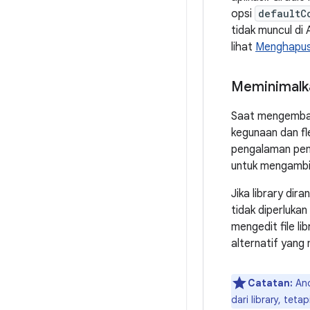
opsi
defaultC
tidak muncul di 
lihat
Menghapus 
Meminimalka
Saat mengembang
kegunaan dan fle
pengalaman pen
untuk mengambil
Jika library di
tidak diperlukan
mengedit file li
alternatif yang
Catatan:
And
dari library, te