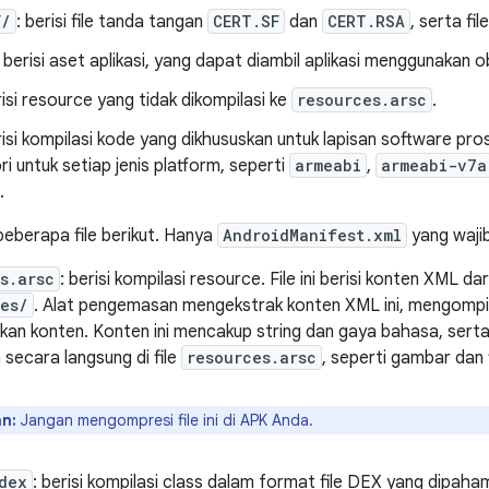
F/
: berisi file tanda tangan
CERT.SF
dan
CERT.RSA
, serta fi
: berisi aset aplikasi, yang dapat diambil aplikasi menggunakan 
risi resource yang tidak dikompilasi ke
resources.arsc
.
risi kompilasi kode yang dikhususkan untuk lapisan software prose
ri untuk setiap jenis platform, seperti
armeabi
,
armeabi-v7a
.
beberapa file berikut. Hanya
AndroidManifest.xml
yang wajib
s.arsc
: berisi kompilasi resource. File ini berisi konten XML d
ues/
. Alat pengemasan mengekstrak konten XML ini, mengompil
an konten. Konten ini mencakup string dan gaya bahasa, serta 
 secara langsung di file
resources.arsc
, seperti gambar dan f
n:
Jangan mengompresi file ini di APK Anda.
dex
: berisi kompilasi class dalam format file DEX yang dipaham