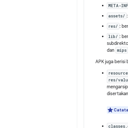
META-IN
assets/
res/
: be
lib/
: be
subdirekto
dan
mips
APK juga berisi 
resource
res/val
mengarsipk
disertakan
Catata
classes.