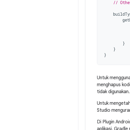
// Othe
buildTy
get
}
}
}
Untuk menggun
menghapus kode 
tidak digunakan.
Untuk mengetahu
Studio menguran
Di Plugin Andro
aplikasi. Gradl