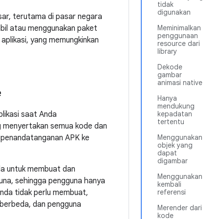
tidak
digunakan
sar, terutama di pasar negara
abil atau menggunakan paket
Meminimalkan
penggunaan
aplikasi, yang memungkinkan
resource dari
library
Dekode
gambar
animasi native
e
Hanya
mendukung
likasi saat Anda
kepadatan
tertentu
ng menyertakan semua kode dan
an penandatanganan APK ke
Menggunakan
objek yang
dapat
digambar
da untuk membuat dan
Menggunakan
guna, sehingga pengguna hanya
kembali
Anda tidak perlu membuat,
referensi
 berbeda, dan pengguna
Merender dari
kode