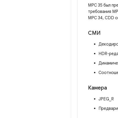
MPC 35 был пре
требования MP
MPC 34, CDD о
СМИ
Декодиро
HDR-реда
Динамиче
Соотноше
Камера
JPEG_R
Предвари