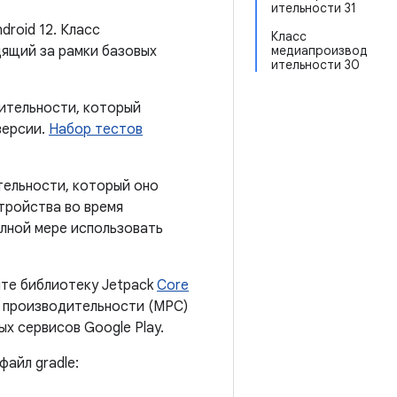
ительности 31
droid 12. Класс
Класс
ящий за рамки базовых
медиапроизвод
ительности 30
ительности, который
версии.
Набор тестов
тельности, который оно
тройства во время
лной мере использовать
йте библиотеку Jetpack
Core
 производительности (MPC)
ых сервисов Google Play.
айл gradle: