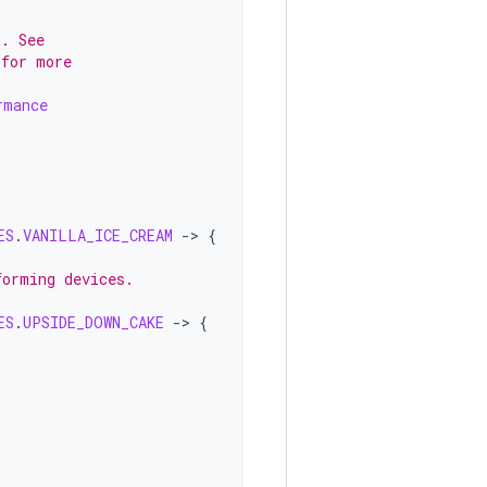
k. See
 for more
rmance
ES
.
VANILLA_ICE_CREAM
-
>
{
forming devices.
ES
.
UPSIDE_DOWN_CAKE
-
>
{