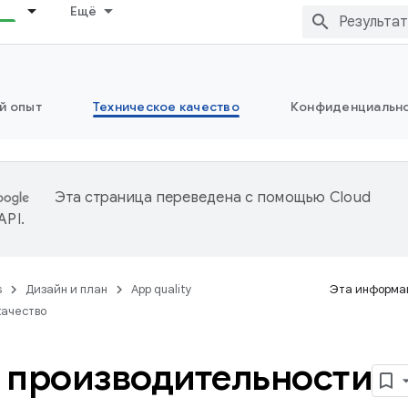
Ещё
й опыт
Техническое качество
Конфиденциально
Эта страница переведена с помощью
Cloud
 API
.
s
Дизайн и план
App quality
Эта информац
качество
 производительности