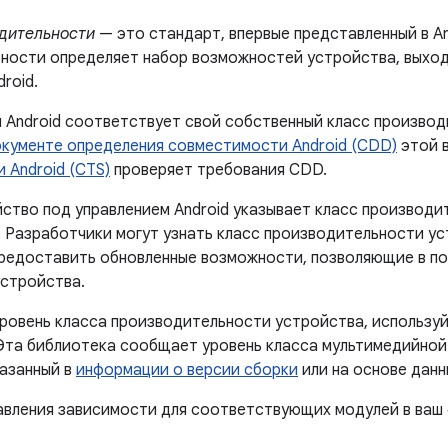
дительности
— это стандарт, впервые представленный в An
ности определяет набор возможностей устройства, выход
roid.
 Android соответствует свой собственный класс производ
кументе определения совместимости Android (CDD)
этой 
 Android (CTS)
проверяет требования CDD.
ство под управлением Android указывает класс производи
 Разработчики могут узнать класс производительности ус
предоставить обновленные возможности, позволяющие в по
стройства.
уровень класса производительности устройства, использу
Эта библиотека сообщает уровень класса мультимедийной
казанный в
информации о версии сборки
или на основе данн
авления зависимости для соответствующих модулей в ваш ф