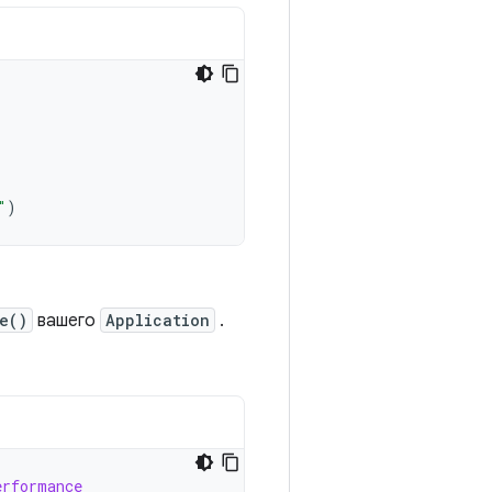
.
"
)
e()
вашего
Application
.
erformance