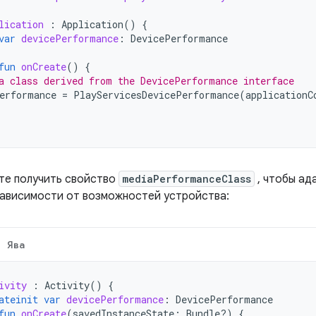
lication
:
Application
()
{
var
devicePerformance
:
DevicePerformance
fun
onCreate
()
{
a class derived from the DevicePerformance interface
erformance
=
PlayServicesDevicePerformance
(
applicationC
те получить свойство
mediaPerformanceClass
, чтобы ад
зависимости от возможностей устройства:
Ява
ivity
:
Activity
()
{
ateinit
var
devicePerformance
:
DevicePerformance
fun
onCreate
(
savedInstanceState
:
Bundle?)
{