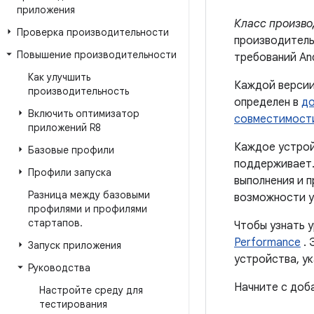
приложения
Класс произво
Проверка производительности
производитель
Повышение производительности
требований And
Как улучшить
Каждой версии
производительность
определен в
до
Включить оптимизатор
совместимости
приложений R8
Каждое устрой
Базовые профили
поддерживает.
Профили запуска
выполнения и 
Разница между базовыми
возможности у
профилями и профилями
стартапов
.
Чтобы узнать 
Performance
. 
Запуск приложения
устройства, у
Руководства
Начните с доб
Настройте среду для
тестирования