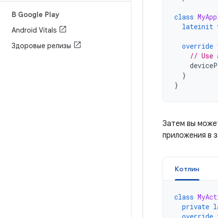
В Google Play
class
MyApp
lateinit
Android Vitals
Здоровые релизы
override
// Use 
deviceP
}
}
Затем вы може
приложения в 
Котлин
class
MyAct
private
l
override