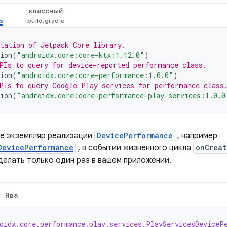
классный
tation of Jetpack Core library.
ion
(
"androidx.core:core-ktx:1.12.0"
)
PIs to query for device-reported performance class.
ion
(
"androidx.core:core-performance:1.0.0"
)
PIs to query Google Play services for performance class
ion
(
"androidx.core:core-performance-play-services:1.0.0
е экземпляр реализации
DevicePerformance
, например
DevicePerformance
, в событии жизненного цикла
onCreat
делать только один раз в вашем приложении.
Ява
oidx.core.performance.play.services.PlayServicesDeviceP