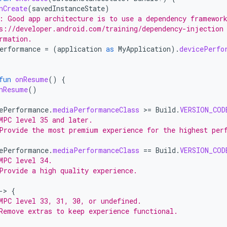
nCreate
(
savedInstanceState
)
: Good app architecture is to use a dependency framewor
s://developer.android.com/training/dependency-injection
rmation.
erformance
=
(
application
as
MyApplication
).
devicePerfo
fun
onResume
()
{
nResume
()
ePerformance
.
mediaPerformanceClass
>
=
Build
.
VERSION_COD
MPC level 35 and later.
Provide the most premium experience for the highest per
ePerformance
.
mediaPerformanceClass
==
Build
.
VERSION_COD
MPC level 34.
Provide a high quality experience.
-
>
{
MPC level 33, 31, 30, or undefined.
Remove extras to keep experience functional.