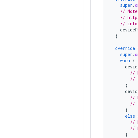
super
.
o
// Note
// http
// info
deviceP
}
override
super
.
o
when
{
devic
// 
// 
}
devic
// 
// 
}
else
// 
// 
}