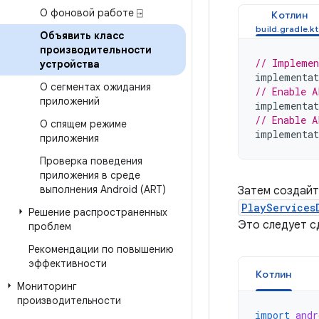
О фоновой работе ⍈
Котлин
Объявить класс
производительности
// Implemen
устройства
implementat
О сегментах ожидания
// Enable A
приложений
implementat
// Enable A
О спящем режиме
implementat
приложения
Проверка поведения
приложения в среде
выполнения Android (ART)
Затем создайт
PlayServices
Решение распространенных
Это следует с
проблем
Рекомендации по повышению
эффективности
Котлин
Мониторинг
производительности
import
andr