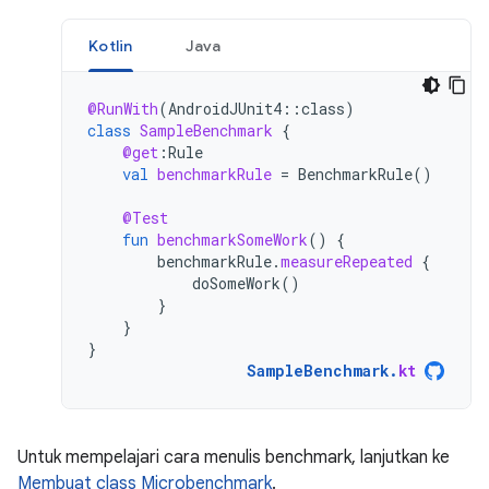
Kotlin
Java
@RunWith
(
AndroidJUnit4
::
class
)
class
SampleBenchmark
{
@get
:
Rule
val
benchmarkRule
=
BenchmarkRule
()
@Test
fun
benchmarkSomeWork
()
{
benchmarkRule
.
measureRepeated
{
doSomeWork
()
}
}
}
SampleBenchmark
.
kt
Untuk mempelajari cara menulis benchmark, lanjutkan ke
Membuat class Microbenchmark
.