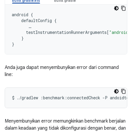
android
{
defaultConfig
{
…
testInstrumentationRunnerArguments
[
"androidx
}
}
Anda juga dapat menyembunyikan error dari command
line:
$
./gradlew
:benchmark:connectedCheck
-P
andoidtes
Menyembunyikan error memungkinkan benchmark berjalan
dalam keadaan yang tidak dikonfigurasi dengan benar, dan