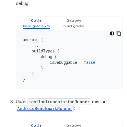
debug:
Kotlin
Groovy
android
{
...
buildTypes
{
debug
{
isDebuggable
=
false
}
}
}
Ubah
testInstrumentationRunner
menjadi
AndroidBenchmarkRunner
:
Kotlin
Groovy