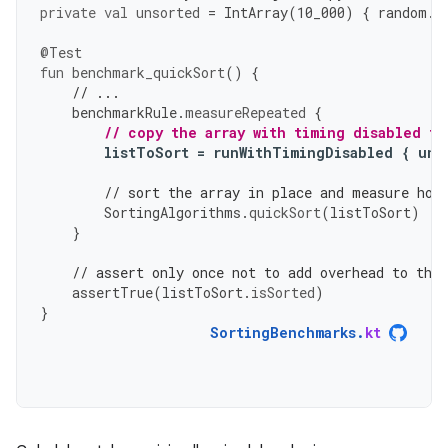
private
val
unsorted
=
IntArray
(
10
_000
)
{
random
.
n
@Test
fun
benchmark_quickSort
()
{
// ...
benchmarkRule
.
measureRepeated
{
// copy the array with timing disabled to
listToSort
=
runWithTimingDisabled
{
uns
// sort the array in place and measure how
SortingAlgorithms
.
quickSort
(
listToSort
)
}
// assert only once not to add overhead to the
assertTrue
(
listToSort
.
isSorted
)
}
SortingBenchmarks
.
kt