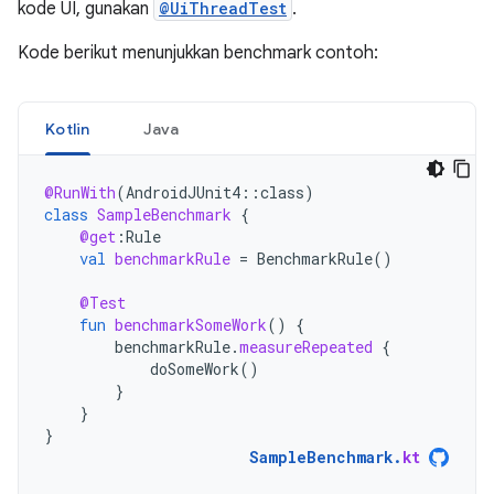
kode UI, gunakan
@UiThreadTest
.
Kode berikut menunjukkan benchmark contoh:
Kotlin
Java
@RunWith
(
AndroidJUnit4
::
class
)
class
SampleBenchmark
{
@get
:
Rule
val
benchmarkRule
=
BenchmarkRule
()
@Test
fun
benchmarkSomeWork
()
{
benchmarkRule
.
measureRepeated
{
doSomeWork
()
}
}
}
SampleBenchmark
.
kt