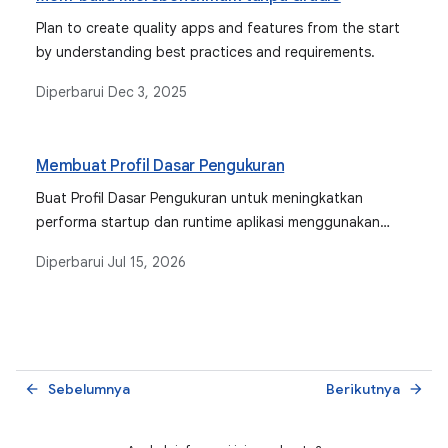
Plan to create quality apps and features from the start
by understanding best practices and requirements.
Diperbarui
Dec 3, 2025
Membuat Profil Dasar Pengukuran
Buat Profil Dasar Pengukuran untuk meningkatkan
performa startup dan runtime aplikasi menggunakan
Android Studio dan Jetpack Macrobenchmark.
Diperbarui
Jul 15, 2026
Sebelumnya
Berikutnya
arrow_back
arrow_forward