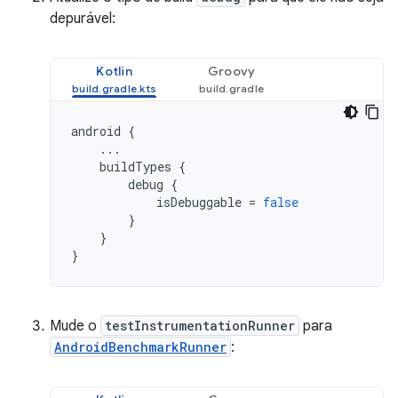
depurável:
Kotlin
Groovy
android
{
...
buildTypes
{
debug
{
isDebuggable
=
false
}
}
}
Mude o
testInstrumentationRunner
para
AndroidBenchmarkRunner
: