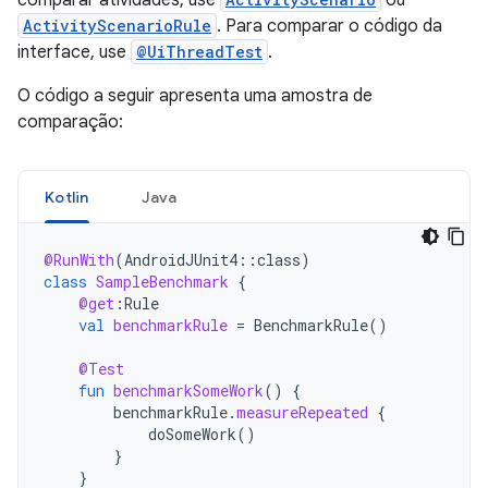
comparar atividades, use
ou
ActivityScenarioRule
. Para comparar o código da
interface, use
@UiThreadTest
.
O código a seguir apresenta uma amostra de
comparação:
Kotlin
Java
@RunWith
(
AndroidJUnit4
::
class
)
class
SampleBenchmark
{
@get
:
Rule
val
benchmarkRule
=
BenchmarkRule
()
@Test
fun
benchmarkSomeWork
()
{
benchmarkRule
.
measureRepeated
{
doSomeWork
()
}
}