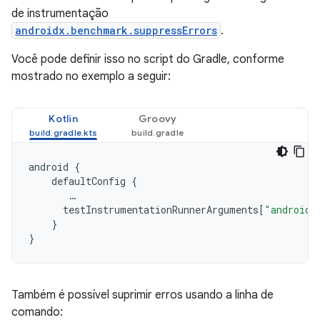
de instrumentação
androidx.benchmark.suppressErrors
.
Você pode definir isso no script do Gradle, conforme
mostrado no exemplo a seguir:
Kotlin
Groovy
android
{
defaultConfig
{
…
testInstrumentationRunnerArguments
[
"androidx
}
}
Também é possível suprimir erros usando a linha de
comando: