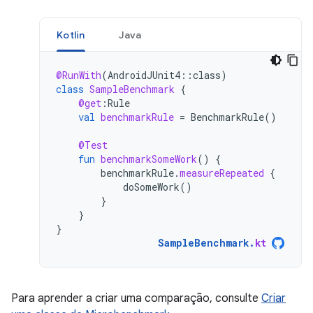
Kotlin
Java
@RunWith
(
AndroidJUnit4
::
class
)
class
SampleBenchmark
{
@get
:
Rule
val
benchmarkRule
=
BenchmarkRule
()
@Test
fun
benchmarkSomeWork
()
{
benchmarkRule
.
measureRepeated
{
doSomeWork
()
}
}
}
SampleBenchmark
.
kt
Para aprender a criar uma comparação, consulte
Criar