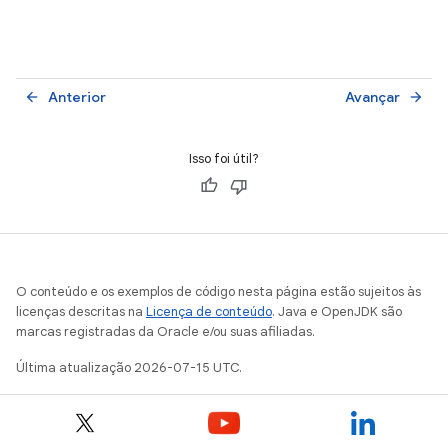
Anterior
Avançar
arrow_back
arrow_forward
Isso foi útil?
O conteúdo e os exemplos de código nesta página estão sujeitos às
licenças descritas na
Licença de conteúdo
. Java e OpenJDK são
marcas registradas da Oracle e/ou suas afiliadas.
Última atualização 2026-07-15 UTC.