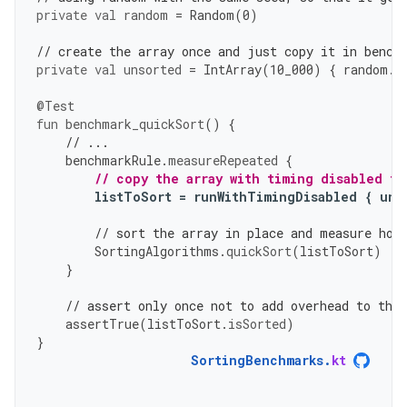
private
val
random
=
Random
(
0
)
// create the array once and just copy it in bench
private
val
unsorted
=
IntArray
(
10
_000
)
{
random
.
n
@Test
fun
benchmark_quickSort
()
{
// ...
benchmarkRule
.
measureRepeated
{
// copy the array with timing disabled to
listToSort
=
runWithTimingDisabled
{
uns
// sort the array in place and measure how
SortingAlgorithms
.
quickSort
(
listToSort
)
}
// assert only once not to add overhead to the
assertTrue
(
listToSort
.
isSorted
)
}
SortingBenchmarks
.
kt