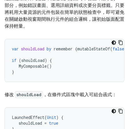
部分，例如錯誤畫面、選用詳細資料或次要分頁標籤。只要
將耗用大量資源的元件包裝在簡單的狀態檢查中，即可避免
在關鍵啟動視窗期間執行元件的組合邏輯，讓初始版面配置
保持輕量。
var
shouldLoad
by
remember
{
mutableStateOf
(
false
)}
if
(
shouldLoad
)
{
MyComposable
()
}
修改
shouldLoad
，在條件式區塊中載入可組合函式：
LaunchedEffect
(
Unit
)
{
shouldLoad
=
true
}