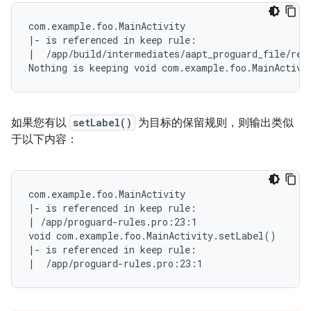
com.example.foo.MainActivity

|- is referenced in keep rule:

|  /app/build/intermediates/aapt_proguard_file/rele
如果您有以
setLabel()
为目标的保留规则，则输出类似
于以下内容：
com.example.foo.MainActivity

|- is referenced in keep rule:

| /app/proguard-rules.pro:23:1

void com.example.foo.MainActivity.setLabel()

|- is referenced in keep rule:
