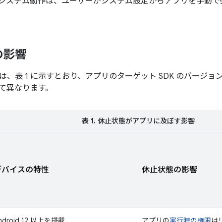
システム動作は、ユーザーがシステム設定からアプリを手動で
の影響
は、表 1 に示すとおり、アプリのターゲット SDK のバージ
て異なります。
表 1.
休止状態がアプリに及ぼす影響
デバイスの特性
休止状態の影響
ndroid 12 以上を搭載
アプリの
実行時の権限
は