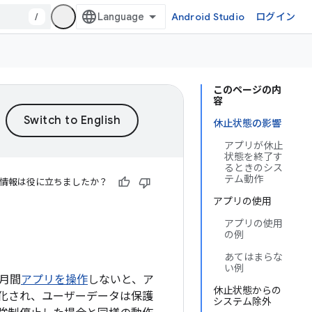
/
Android Studio
ログイン
このページの内
容
休止状態の影響
アプリが休止
状態を終了す
るときのシス
テム動作
情報は役に立ちましたか？
アプリの使用
アプリの使用
の例
あてはまらな
い例
か月間
アプリを操作
しないと、ア
休止状態からの
化され、ユーザーデータは保護
システム除外