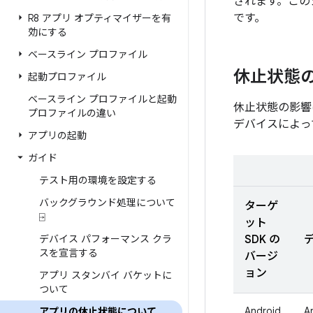
されます。この
です。
R8 アプリ オプティマイザーを有
効にする
ベースライン プロファイル
休止状態
起動プロファイル
ベースライン プロファイルと起動
休止状態の影響
プロファイルの違い
デバイスによっ
アプリの起動
ガイド
テスト用の環境を設定する
バックグラウンド処理について
ターゲ
⍈
ット
デバイス パフォーマンス クラ
SDK の
スを宣言する
バージ
ョン
アプリ スタンバイ バケットに
ついて
Android
A
アプリの休止状態について