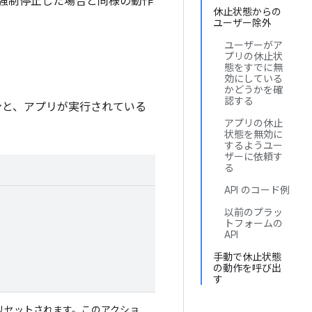
強制停止した場合と同様の動作
休止状態からの
ユーザー除外
ユーザーがア
プリの休止状
態をすでに無
効にしている
かどうかを確
認する
ョンと、アプリが実行されている
アプリの休止
状態を無効に
するようユー
ザーに依頼す
る
API のコード例
以前のプラッ
トフォームの
API
手動で休止状態
の動作を呼び出
す
リセットされます。このアクショ