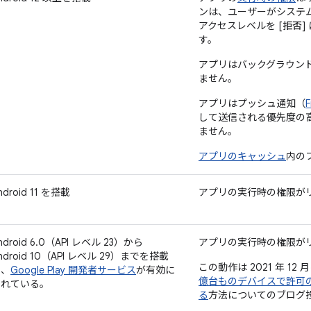
ンは、ユーザーがシステ
アクセスレベルを [
拒否
]
す。
アプリはバックグラウン
ません。
アプリはプッシュ通知（
F
して送信される優先度の
ません。
アプリのキャッシュ
内の
ndroid 11 を搭載
アプリの実行時の権限が
ndroid 6.0（API レベル 23）から
アプリの実行時の権限が
ndroid 10（API レベル 29）までを搭載
この動作は 2021 年 1
し、
Google Play 開発者サービス
が有効に
億台ものデバイスで許可
されている。
る
方法についてのブログ