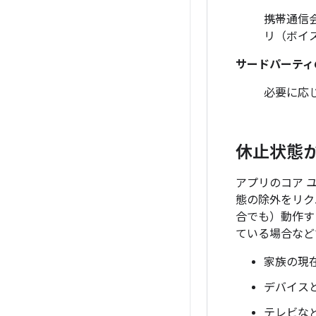
携帯通信
リ（ボイ
サードパーティ
必要に応
休止状態
アプリのコア 
態の除外をリク
合でも）動作す
ている場合など
家族の現
デバイス
テレビな