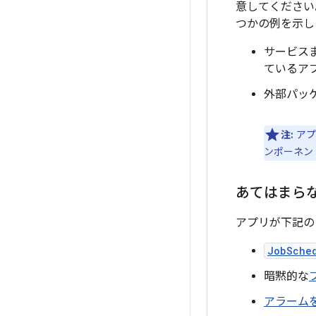
意してください
つかの例を示し
サービス
ているアプ
外部パッ
注:
アプ
ンポーネン
あてはまら
アプリが下記の
JobSche
暗黙的な
アラーム