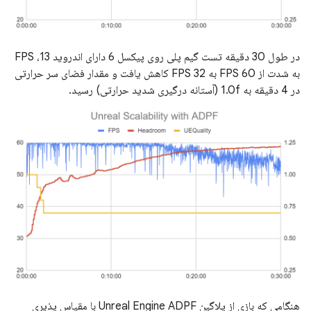
در طول 30 دقیقه تست گیم پلی روی پیکسل 6 دارای اندروید 13، FPS
به شدت از 60 FPS به 32 FPS کاهش یافت و مقدار فضای سر حرارتی
در 4 دقیقه به 1.0f (آستانه درگیری شدید حرارتی) رسید.
هنگامی که بازی از پلاگین Unreal Engine ADPF با مقیاس پذیری